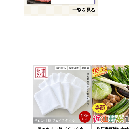
一覧を見る
泉州タオル 総パイル 白タ
近江野菜詰め合せセ