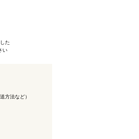
した
さい
送方法など）