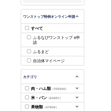
ワンストップ特例オンライン申請
すべて
ふるなびワンストップ e申
請
ふるまど
自治体マイページ
カテゴリ
肉・ハム類
（105646）
米・パン
（63851）
果物類
（47904）