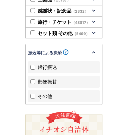
（25137）
感謝状・記念品
（2332）
旅行・チケット
（48817）
セット類 その他
（5499）
振込等による決済
銀行振込
郵便振替
その他