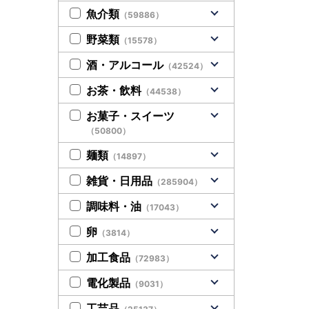
魚介類
（59886）
野菜類
（15578）
酒・アルコール
（42524）
お茶・飲料
（44538）
お菓子・スイーツ
（50800）
麺類
（14897）
雑貨・日用品
（285904）
調味料・油
（17043）
卵
（3814）
加工食品
（72983）
電化製品
（9031）
工芸品