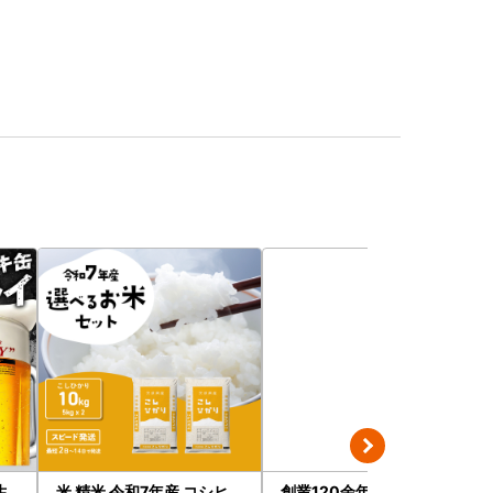
生
米 精米 令和7年産 コシヒ
創業120余年 老舗精肉店