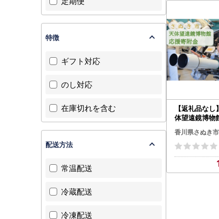
定期便
特徴
ギフト対応
のし対応
在庫切れを含む
【返礼品なし
体望遠鏡博物
（一口100,0
香川県さぬき市
配送方法
常温配送
冷蔵配送
冷凍配送