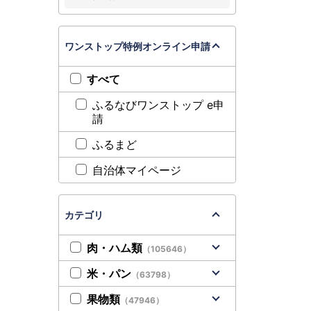
ワンストップ特例オンライン申請
すべて
ふるなびワンストップ e申
請
ふるまど
自治体マイページ
カテゴリ
肉・ハム類
（105646）
米・パン
（63798）
果物類
（47946）