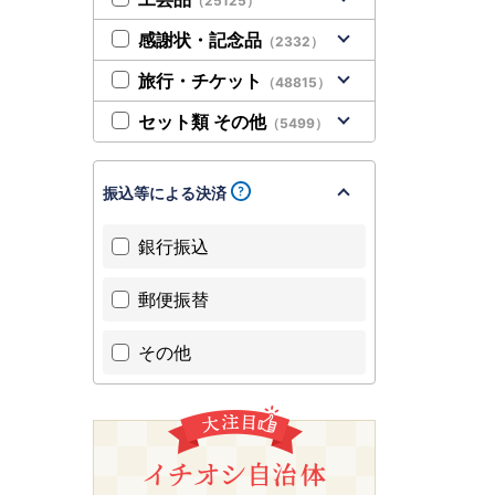
（25125）
感謝状・記念品
（2332）
旅行・チケット
（48815）
セット類 その他
（5499）
振込等による決済
銀行振込
郵便振替
その他