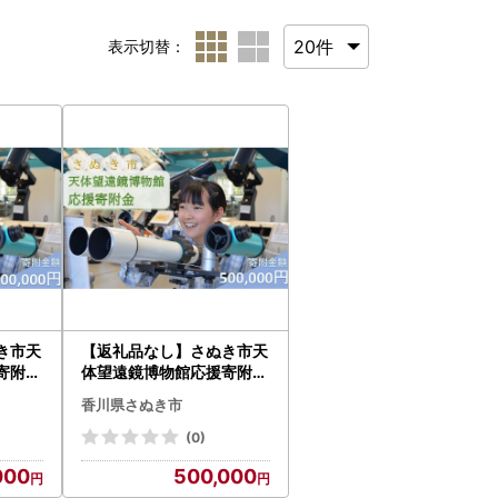
表示切替：
き市天
【返礼品なし】さぬき市天
寄附金
体望遠鏡博物館応援寄附金
円）
（一口500,000円）
香川県さぬき市
(0)
000
500,000