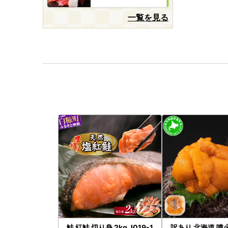
一覧を見る
鮭 紅鮭 切り身 2kg_I019-1
訳あり 北海道 噴