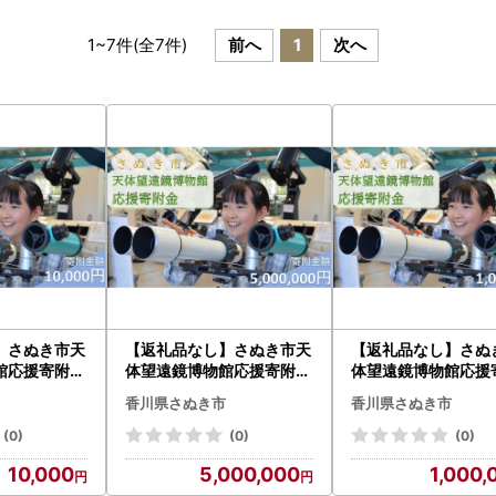
1
~
7
件(全
7
件)
前へ
1
次へ
】さぬき市天
【返礼品なし】さぬき市天
【返礼品なし】さぬ
館応援寄附金
体望遠鏡博物館応援寄附金
体望遠鏡博物館応援
0円）
（一口5,000,000円）
（一口1,000,000
香川県さぬき市
香川県さぬき市
(0)
(0)
(0)
10,000
5,000,000
1,000,