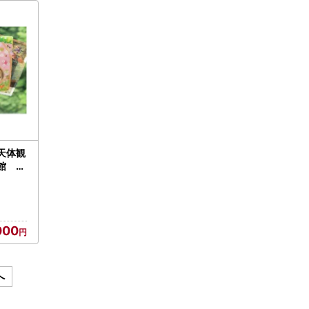
天体観
館 3
ジナル
術館
族 旅行
 恋人
000
へ