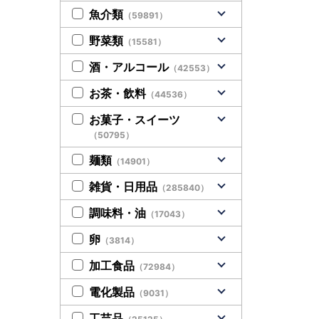
魚介類
（59891）
野菜類
（15581）
酒・アルコール
（42553）
お茶・飲料
（44536）
お菓子・スイーツ
（50795）
麺類
（14901）
雑貨・日用品
（285840）
調味料・油
（17043）
卵
（3814）
加工食品
（72984）
電化製品
（9031）
工芸品