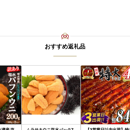
おすすめ返礼品
火湾産 塩
ムラサキウニ塩水パック7
【3営業日以内出荷】特