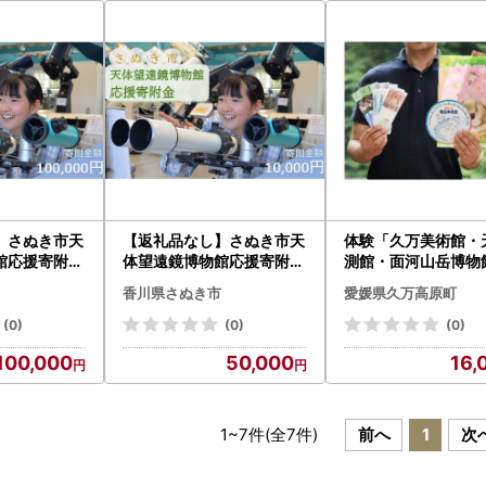
】さぬき市天
【返礼品なし】さぬき市天
体験「久万美術館・
館応援寄附金
体望遠鏡博物館応援寄附金
測館・面河山岳博物
00円）
（一口50,000円）
館ペア入館券＆オリ
香川県さぬき市
愛媛県久万高原町
グッズセット」｜美
星 博物館 アート 家
(0)
(0)
(0)
男の子 女の子 夏休み
100,000
50,000
16,
カップル 長期休暇 愛媛 久
万高原町
1
~
7
件(全
7
件)
前へ
1
次