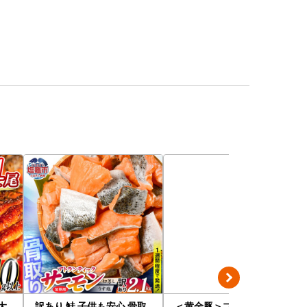
大
訳あり 鮭 子供も安心 骨取
＜黄金豚＞ブランドポーク