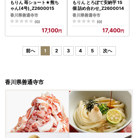
もりん 苺ショート★熊ち
もりん とろぽて安納芋 15
ゃん(4号)_Z2600015
個 詰め合わせ_Z2600014
香川県善通寺市
香川県善通寺市
(0)
(0)
17,100
17,400
前へ
1
2
3
4
5
次へ
香川県善通寺市