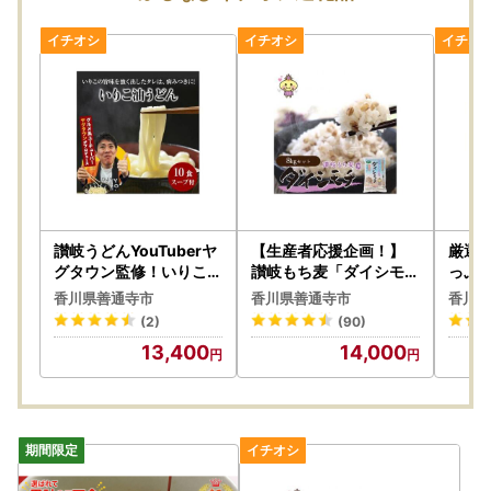
讃岐うどんYouTuberヤ
【生産者応援企画！】
厳選
グタウン監修！いりこ油
讃岐もち麦「ダイシモチ
っぷ
うどん(2食入×5袋）_Z
」8kg（1ｋｇ×８袋）
栗モン
香川県善通寺市
香川県善通寺市
香川県
2600050
保存に便利なジップ付き
05
(2)
(90)
_Z2600019
13,400
14,000