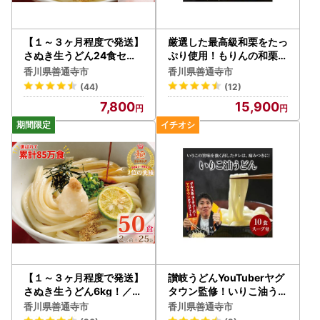
【１～３ヶ月程度で発送】
厳選した最高級和栗をたっ
さぬき生うどん24食セッ
ぷり使用！もりんの和栗モ
ト（２人前×12袋）_Z260
ンブラン_Z2600005
香川県善通寺市
香川県善通寺市
0041
(44)
(12)
7,800
15,900
【１～３ヶ月程度で発送】
讃岐うどんYouTuberヤグ
さぬき生うどん6kg！／5
タウン監修！いりこ油うど
0食セット（２人前×25袋
ん(2食入×5袋）_Z26000
香川県善通寺市
香川県善通寺市
）_Z2600043
50