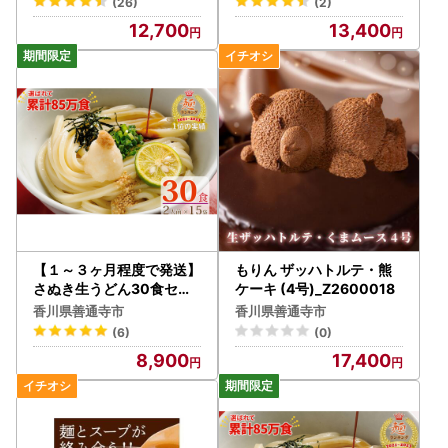
(26)
(2)
12,700
13,400
【１～３ヶ月程度で発送】
もりん ザッハトルテ・熊
さぬき生うどん30食セッ
ケーキ (4号)_Z2600018
ト（２人前×15袋）_Z260
香川県善通寺市
香川県善通寺市
0042
(6)
(0)
8,900
17,400