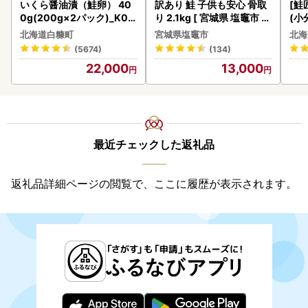
いくら醤油漬（鮭卵） 40
訳あり 鮭 子供も安心 骨取
[鮭
0g(200g×2パック)_K02
り 2.1kg [ 宮城県 塩竈市 ]
(小
2-1676
鮭
5
北海道白糠町
宮城県塩竈市
北海
(5674)
(134)
22,000
13,000
最近チェックした返礼品
返礼品詳細ページの閲覧で、ここに履歴が表示されます。