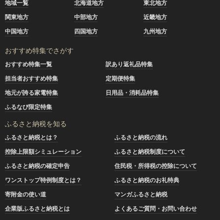
地域一覧
北海道地方
東北地方
関東地方
中部地方
近畿地方
中国地方
四国地方
九州地方
おすすめ特集でさがす
おすすめ特集一覧
訳あり返礼品特集
担当者おすすめ特集
定期便特集
地元が誇る家電特集
日用品・消耗品特集
ふるなび限定特集
ふるさと納税を知る
ふるさと納税とは？
ふるさと納税の流れ
控除上限額シミュレーション
ふるさと納税制度について
ふるさと納税の確定申告
住民税・所得税の控除について
ワンストップ特例制度とは？
ふるさと納税のお礼特典
寄附金の使い道
マンガふるさと納税
企業版ふるさと納税とは
よくあるご質問・お問い合わせ