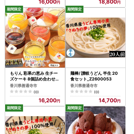
16,000
18,800
もりん 彩果の恵み 生チー
麺棒/ 讃岐うどん 半生 20
ズケーキ 8個詰め合わせ_Z
食セット_Z2600053
2600505
香川県善通寺市
香川県善通寺市
(0)
(0)
16,200
14,700