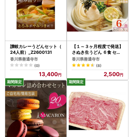
讃岐カレーうどんセット（
【１～３ヶ月程度で発送】
24人前）_Z2600131
さぬき生うどん ６食 セッ
ト（２人前×３袋）_Z260
香川県善通寺市
香川県善通寺市
0039
(0)
(8)
13,400
2,500