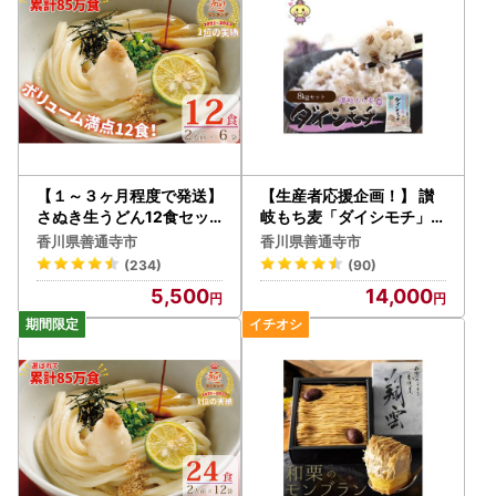
【１～３ヶ月程度で発送】
【生産者応援企画！】 讃
さぬき生うどん12食セッ
岐もち麦「ダイシモチ」8
ト（２人前×6袋）_Z260
kg（1ｋｇ×８袋） 保存に
香川県善通寺市
香川県善通寺市
0040
便利なジップ付き_Z2600
(234)
(90)
019
5,500
14,000