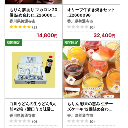
もりん 訳あり マカロン 20
オリーブ牛すき焼きセット
個 詰め合わせ_Z260000
_Z2600098
8
香川県善通寺市
香川県善通寺市
(2)
(0)
14,800
32,400
白川うどんの生うどん6人
もりん 彩果の恵み 生チー
前×2箱（濃口うま味醤油3
ズケーキ 12個詰め合わせ_
60ml×1本付き）_Z2600
Z2600506
香川県善通寺市
香川県善通寺市
122
(0)
(0)