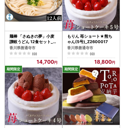
麺棒 「さぬきの夢」小麦
もりん 苺ショート★熊ち
讃岐うどん 12食セット_Z
ゃん(5号)_Z2600017
2600052
香川県善通寺市
香川県善通寺市
(0)
(0)
14,700
18,800