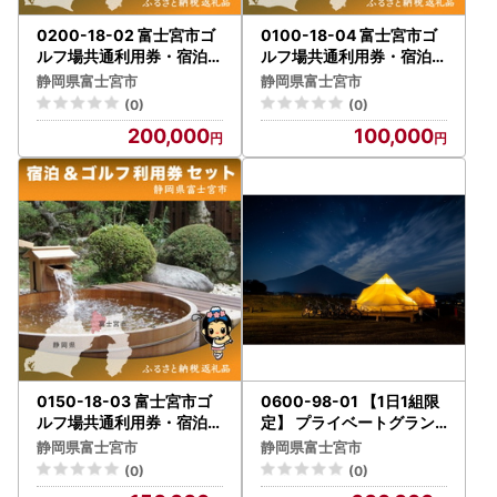
0200-18-02 富士宮市ゴ
0100-18-04 富士宮市ゴ
ルフ場共通利用券・宿泊施
ルフ場共通利用券・宿泊施
設利用券セット 寄附額20
設利用券セット 寄附額10
静岡県富士宮市
静岡県富士宮市
万円コース
万円コース
(0)
(0)
200,000
100,000
0150-18-03 富士宮市ゴ
0600-98-01 【1日1組限
ルフ場共通利用券・宿泊施
定】 プライベートグラン
設利用券セット 寄附額15
ピング MT. FUJI SATOYA
静岡県富士宮市
静岡県富士宮市
万円コース
MA VACATION 1泊宿泊チ
(0)
(0)
ケット