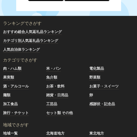
ランキングでさがす
おすすめ総合人気返礼品ランキング
カテゴリ別人気返礼品ランキング
人気自治体ランキング
カテゴリでさがす
肉・ハム類
米・パン
電化製品
果実類
魚介類
野菜類
酒・アルコール
お茶・飲料
お菓子・スイーツ
麺類
雑貨・日用品
卵
加工食品
工芸品
感謝状・記念品
旅行・チケット
セット類 その他
地域でさがす
地域一覧
北海道地方
東北地方