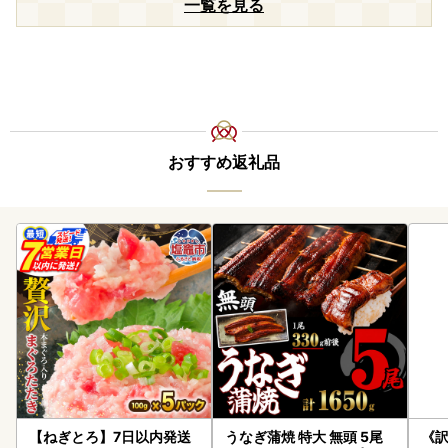
一覧を見る
おすすめ返礼品
【ねぎとろ】7日以内発送
うなぎ蒲焼 特大 無頭 5尾
《