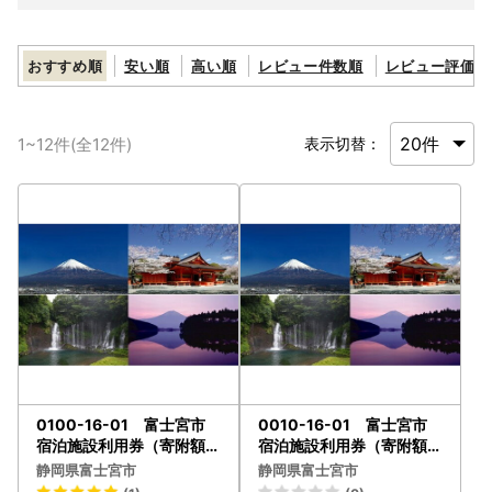
おすすめ順
安い順
高い順
レビュー件数順
レビュー評価順
1
~
12
件(全
12
件)
表示切替：
0100-16-01 富士宮市
0010-16-01 富士宮市
宿泊施設利用券（寄附額1
宿泊施設利用券（寄附額1
00,000円コース）
0,000円コース）
静岡県富士宮市
静岡県富士宮市