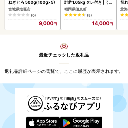
ねぎとろ 500g(100g×5)
計約1.65kg タレ付き | う
切れ
なぎ蒲焼
0g 
宮城県塩竈市
福岡県須恵町
北海
(0)
(8)
9,000
14,000
最近チェックした返礼品
返礼品詳細ページの閲覧で、ここに履歴が表示されます。