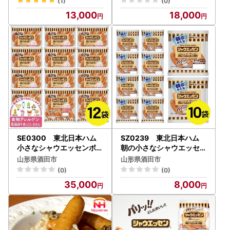
(1)
(0)
13,000
18,000
SE0300 東北日本ハム
SZ0239 東北日本ハム
小さなシャウエッセンボリ
朝の小さなシャウエッセン
ュームパック 405g×12
81g×10袋
山形県酒田市
山形県酒田市
袋
(0)
(0)
35,000
8,000