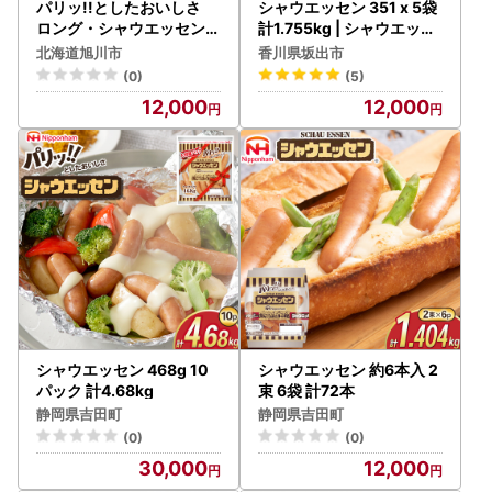
パリッ!!としたおいしさ
シャウエッセン 351 x 5袋
ロング・シャウエッセン
計1.755kg | シャウエッセ
131g × 10パック 約1.3kg |
ン ソーセージ ウインナー
北海道旭川市
香川県坂出市
ソーセージ ソーセージ 北
(0)
(5)
海道_00352
12,000
12,000
シャウエッセン 468g 10
シャウエッセン 約6本入 2
パック 計4.68kg
束 6袋 計72本
静岡県吉田町
静岡県吉田町
(0)
(0)
30,000
12,000