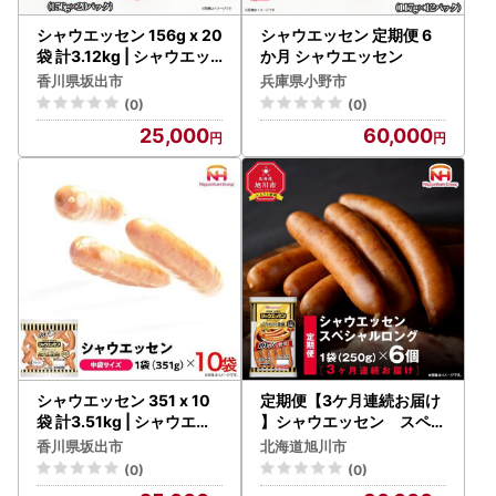
シャウエッセン 156g x 20
シャウエッセン 定期便 6
袋 計3.12kg | シャウエッ
か月 シャウエッセン
セン ソーセージ ウインナ
香川県坂出市
兵庫県小野市
ー
(0)
(0)
25,000
60,000
シャウエッセン 351 x 10
定期便【3ケ月連続お届け
袋 計3.51kg | シャウエッ
】シャウエッセン スペシ
セン ソーセージ ウインナ
ャルロングセット| シャウ
香川県坂出市
北海道旭川市
ー
エッセン ウインナー 北海
(0)
(0)
道_00606