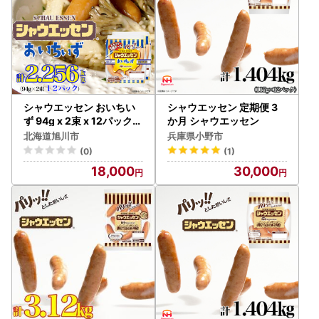
シャウエッセン おいちい
シャウエッセン 定期便 3
ず 94g x 2束 x 12パック|
か月 シャウエッセン
シャウエッセン ウインナ
北海道旭川市
兵庫県小野市
ー 北海道_05363
(0)
(1)
18,000
30,000