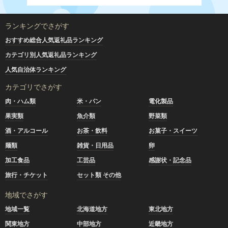
ランキングでさがす
おすすめ総合人気返礼品ランキング
カテゴリ別人気返礼品ランキング
人気自治体ランキング
カテゴリでさがす
肉・ハム類
米・パン
電化製品
果実類
魚介類
野菜類
酒・アルコール
お茶・飲料
お菓子・スイーツ
麺類
雑貨・日用品
卵
加工食品
工芸品
感謝状・記念品
旅行・チケット
セット類 その他
地域でさがす
地域一覧
北海道地方
東北地方
関東地方
中部地方
近畿地方