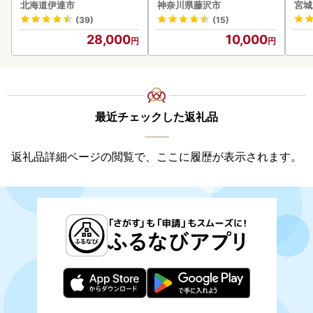
ク 計200g 《アフター保証
6ロ
北海道伊達市
神奈川県藤沢市
宮城
付き》うに ウニ 雲丹 海鮮
(39)
(15)
海の幸 魚介類 ウニ丼 お寿
28,000
10,000
司 濃厚 無添加 産地直送 お
取り寄せ 山村水産 送料無
料
最近チェックした返礼品
返礼品詳細ページの閲覧で、ここに履歴が表示されます。