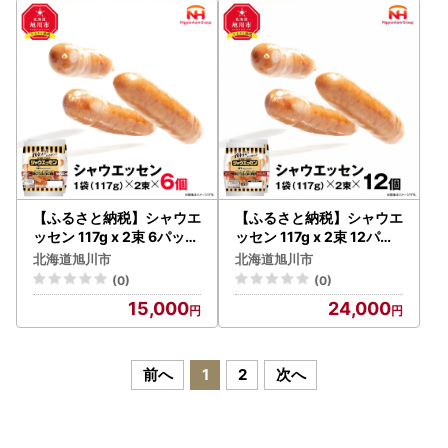
【ふるさと納税】シャウエ
【ふるさと納税】シャウエ
ッセン 117g x 2束 6パック
ッセン 117g x 2束 12パッ
北海道 旭川 ウインナー ソ
ク 約 2.8kg 北海道 旭川 ウ
北海道旭川市
北海道旭川市
ーセージ あらびき 粗挽き
インナー ソーセージ あら
(0)
(0)
ウィンナー 食品 バーベキ
びき 粗挽き ウィンナー 食
15,000
24,000
ュー 豚肉 肉 日本ハム ギフ
品 バーベキュー 豚肉 肉 日
ト 送料無料 お肉 にく 小分
本ハム ギフト 送料無料 お
け 使い切り レンチン お弁
肉 にく 小分け 大容量 レン
当 惣菜 おかず おつまみ 天
チン お弁当 惣菜 おかず お
前へ
1
2
次へ
然羊腸_05333
つまみ 天然羊腸 _ 00175