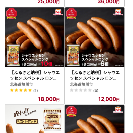
25,000
36,000
【ふるさと納税】シャウエ
【ふるさと納税】シャウエ
ッセン スペシャル ロング
ッセン スペシャル ロング
250g 10パック 計 2.5kg |
250g 6パック | シャウエ
北海道旭川市
北海道旭川市
シャウエッセン ウインナ
ッセン ウインナー 北海道
(1)
(0)
ー _05344
_00555
18,000
12,000