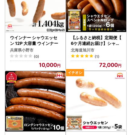
ウインナー シャウエッセ
【ふるさと納税】定期便【
ン 12P 大容量 ウインナー
6ケ月連続お届け】シャウ
エッセン スペシャルロン
兵庫県小野市
北海道旭川市
グセット| ウインナー 北海
(0)
(1)
道 ウインナー _00607
10,000
72,000