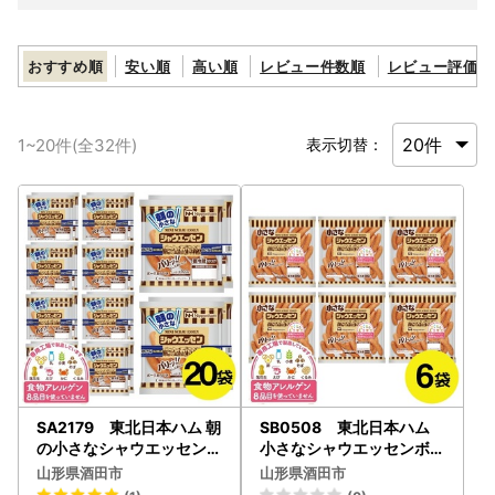
おすすめ順
安い順
高い順
レビュー件数順
レビュー評価順
1
~
20
件(全
32
件)
表示切替：
SA2179 東北日本ハム 朝
SB0508 東北日本ハム
の小さなシャウエッセン
小さなシャウエッセンボリ
81g×20袋
ュームパック 405g×6袋
山形県酒田市
山形県酒田市