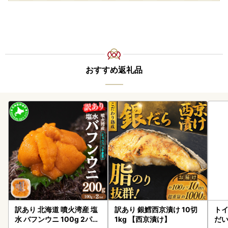
おすすめ返礼品
訳あり 北海道 噴火湾産 塩
訳あり 銀鱈西京漬け 10切
ト
水 バフンウニ 100g 2パッ
1kg 【西京漬け】
だ