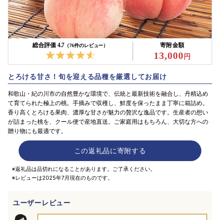
総合評価 4.7
寄附金額
（76件のレビュー）
13,000
とろける甘さ！旬を迎える品種を厳選してお届け
和歌山・紀の川市の自然豊かな環境で、伝統と最新技術を融合し、丹精込め
て育てられた極上の桃。手摘みで収穫し、鮮度を保ったまま丁寧に箱詰め。
香り高くとろける果肉、濃厚な甘さが魅力の贅沢な逸品です。生産者の想い
が詰まった桃を、クール便で産地直送。ご家庭用はもちろん、大切な方への
贈り物にも最適です。
この返礼品に寄附する
※返礼品は品切れになることがあります。ご了承ください。
※レビューは2025年7月現在のものです。
ユーザーレビュー