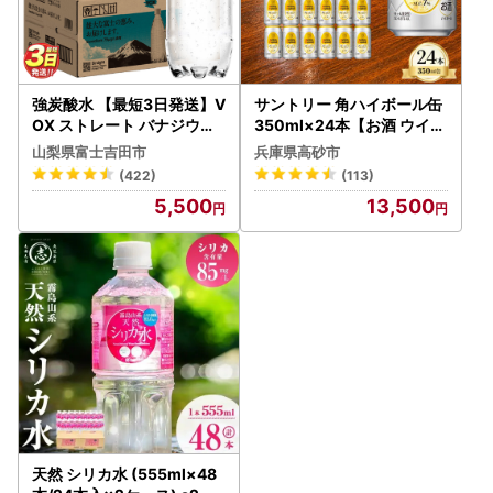
強炭酸水 【最短3日発送】V
サントリー 角ハイボール缶
OX ストレート バナジウム
350ml×24本【お酒 ウイス
強炭酸水 35本 500ml ラベ
キー ハイボール 兵庫県 高
山梨県富士吉田市
兵庫県高砂市
ルレス【富士吉田市限定カ
砂市】
(422)
(113)
ートン】 炭酸
5,500
13,500
天然 シリカ水 (555ml×48