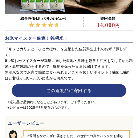
総合評価4.8
寄附金額
（77件のレビュー）
34,000
お米マイスター厳選！銘柄米！
「キヌヒカリ」と「ひとめぼれ」を交配した佐賀県生まれのお米『夢しず
く』
5つ星お米マイスターが栽培に適した産地・食味を厳選！注文を受けてから精
米・真空袋詰めをするので、鮮度を保ったままお届けできます。
無洗米なのでお家で簡単に食べられるところも嬉しいポイント！噛めば噛む
ほど甘味が口いっぱいに広がるお米です。
この返礼品に寄附する
※返礼品は品切れになることがあります。ご了承ください。
※レビューは2025年7月現在のものです。
ユーザーレビュー
2週間もかからずに届きました。2kgずつの真空パックのお米な