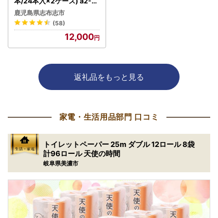
本/24本入×2ケース) a2-11
7
鹿児島県志布志市
(58)
12,000
返礼品をもっと見る
家電・生活用品部門 口コミ
トイレットペーパー 25m ダブル 12ロール 8袋
計96ロール 天使の時間
岐阜県美濃市