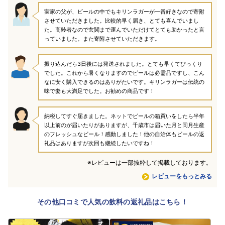
実家の父が、ビールの中でもキリンラガーが一番好きなので寄附
させていただきました。比較的早く届き、とても喜んでいまし
た。高齢者なので玄関まで運んでいただけてとても助かったと言
っていました。また寄附させていただきます。
振り込んだら3日後には発送されました。とても早くてびっくり
でした。これから暑くなりますのでビールは必需品ですし、こん
なに安く購入できるのはありがたいです。キリンラガーは伝統の
味で妻も大満足でした。お勧めの商品です！
納税してすぐ届きました。ネットでビールの箱買いをしたら半年
以上前のが届いたりがありますが、千歳市は届いた月と同月生産
のフレッシュなビール！感動しました！他の自治体もビールの返
礼品はありますが次回も継続したいですね！
※レビューは一部抜粋して掲載しております。
レビューをもっとみる
その他口コミで人気の飲料の返礼品はこちら！