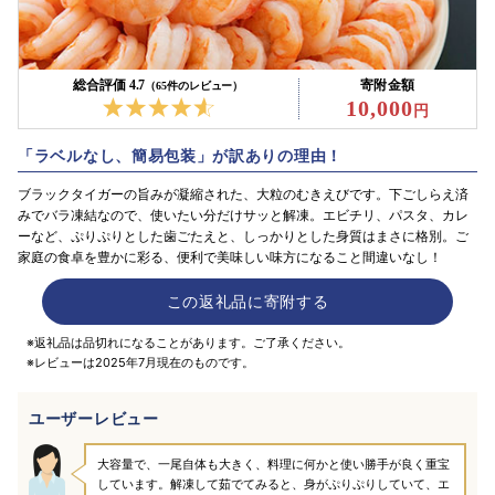
総合評価 4.7
寄附金額
（65件のレビュー）
10,000
「ラベルなし、簡易包装」が訳ありの理由！
ブラックタイガーの旨みが凝縮された、大粒のむきえびです。下ごしらえ済
みでバラ凍結なので、使いたい分だけサッと解凍。エビチリ、パスタ、カレ
ーなど、ぷりぷりとした歯ごたえと、しっかりとした身質はまさに格別。ご
家庭の食卓を豊かに彩る、便利で美味しい味方になること間違いなし！
この返礼品に寄附する
※返礼品は品切れになることがあります。ご了承ください。
※レビューは2025年7月現在のものです。
ユーザーレビュー
大容量で、一尾自体も大きく、料理に何かと使い勝手が良く重宝
しています。解凍して茹でてみると、身がぷりぷりしていて、エ