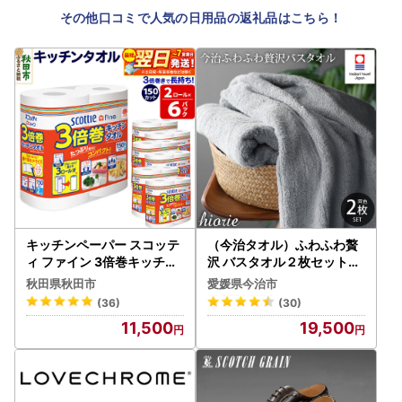
その他口コミで人気の日用品の返礼品はこちら！
キッチンペーパー スコッテ
（今治タオル）ふわふわ贅
ィ ファイン 3倍巻キッチン
沢 バスタオル２枚セット＜
タオル 150カット 2ロール
ミストグレー＞ヒオリエ
秋田県秋田市
愛媛県今治市
×6パック 秋田市オリジナル
(36)
(30)
最短翌日発送
11,500
19,500