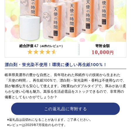
総合評価 4.7
寄附金額
（46件のレビュー）
10,000
漂白剤・蛍光染不使用！環境に優しい再生紙100%！
岐阜県美濃市の豊かな自然と、長年培われた和紙作りの技術から生まれた
「天使の時間」。再生紙100%で、漂白剤・蛍光染料・香料は不使用なので、
肌が敏感な方も安心して使えます。2枚重ねのダブルタイプで、厚みがあり柔
らかな使い心地も魅力。嵩張る生活必需品をストックできるので、非常用の
備蓄としてもいかがでしょうか？
この返礼品に寄附する
※返礼品は品切れになることがあります。ご了承ください。
※レビューは2025年7月現在のものです。