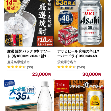
厳選 焼酎 パック 6本 アソー
アサヒビール 究極の辛口ス
ト (各1800ml×6本・計10.
ーパードライ 350ml×48本
8L)【岩川醸造】B132-v02
ビール
鹿児島県曽於市
茨城県守谷市
(35)
(245)
23,000
30,000