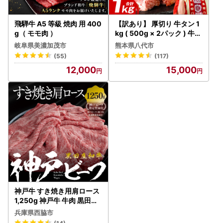
飛騨牛 A5 等級 焼肉 用 400
【訳あり】 厚切り 牛タン 1
g（ モモ肉 ）
kg ( 500g × 2パック ) 牛タ
ン
岐阜県美濃加茂市
熊本県八代市
(55)
(117)
12,000
15,000
神戸牛 すき焼き用肩ロース
1,250g 神戸牛 牛肉 黒田庄
和牛 (tokusan-19)
兵庫県西脇市