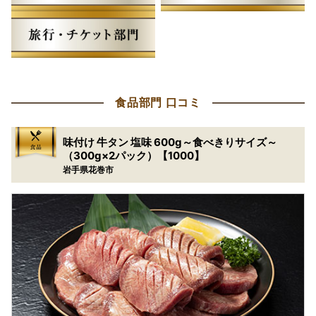
食品部門 口コミ
味付け 牛タン 塩味 600g～食べきりサイズ～
（300g×2パック）【1000】
岩手県花巻市