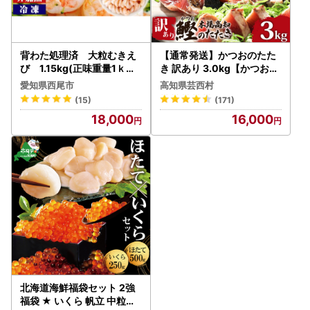
背わた処理済 大粒むきえ
【通常発送】かつおのたた
び 1.15kg(正味重量1ｋｇ
き 訳あり 3.0kg【かつおの
、約50～80尾)×2袋・K17
たたき】
愛知県西尾市
高知県芸西村
2-18
(15)
(171)
18,000
16,000
北海道海鮮福袋セット 2強
福袋 ★ いくら 帆立 中粒ホ