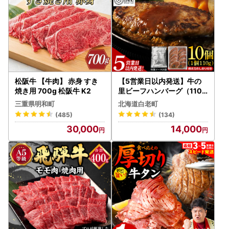
松阪牛 【牛肉】 赤身 すき
【5営業日以内発送】牛の
焼き用 700g 松阪牛 K2
里ビーフハンバーグ（110g
×10個） 特製ソース（10袋
三重県明和町
北海道白老町
） の詰合せ AG052
(485)
(134)
30,000
14,000