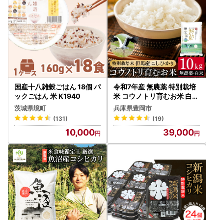
国産十八雑穀ごはん 18個 パ
令和7年産 無農薬 特別栽培
ックごはん 米 K1940
米 コウノトリ育むお米 白米
10kg（5kg×2袋）（94-0
茨城県境町
兵庫県豊岡市
02）
(131)
(19)
10,000
39,000