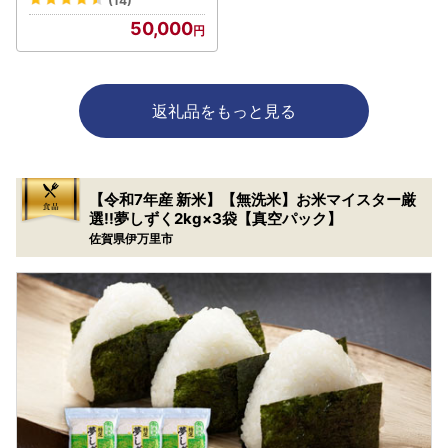
(14)
50,000
返礼品をもっと見る
【令和7年産 新米】【無洗米】お米マイスター厳
選!!夢しずく2kg×3袋【真空パック】
佐賀県伊万里市