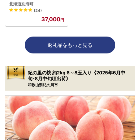
タテ 500g（約35粒）&い
北海道別海町
くら醤油漬け250g
(24)
37,000
返礼品をもっと見る
紀の里の桃 約2kg 6～8玉入り《2025年6月中
旬-8月中旬頃出荷》
和歌山県紀の川市