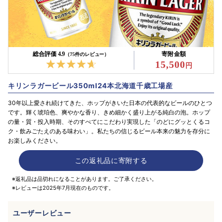
総合評価 4.9
寄附金額
（75件のレビュー）
15,500
キリンラガービール350ml24本北海道千歳工場産
30年以上愛され続けてきた、ホップがきいた日本の代表的なビールのひとつ
です。輝く琥珀色、爽やかな香り、きめ細かく盛り上がる純白の泡。ホップ
の量・質・投入時期、そのすべてにこだわり実現した「のどにグッとくるコ
ク・飲みごたえのある味わい」。私たちの信じるビール本来の魅力を存分に
お楽しみください。
この返礼品に寄附する
※返礼品は品切れになることがあります。ご了承ください。
※レビューは2025年7月現在のものです。
ユーザーレビュー