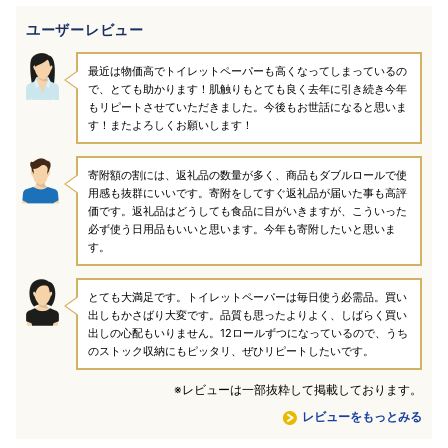
ユーザーレビュー
最近は物価高でトイレットペーパーも高くなってしまっているの
で、とても助かります！肌触りもとても良く去年に引き続き今年
もリピートさせていただきました。今後もお世話になると思いま
す！またよろしくお願いします！
寄附額の割には、返礼品の数量が多く、商品もダブルロールで使
用感も抜群にいいです。寄附をしてすぐ返礼品が届いた事も高評
価です。返礼品はどうしても食品に目がいきますが、こういった
必ず使う日用品もいいと思います。今年も寄附したいと思いま
す。
とても大満足です。トイレットペーパーは毎日使う必需品。買い
出しもかさばり大変です。品質も思ったよりよく、しばらく買い
出しの心配もいりません。12ロールずつになっているので、うち
のストック収納にもピッタリ、ぜひリピートしたいです。
※レビューは一部抜粋して掲載しております。
レビューをもっとみる