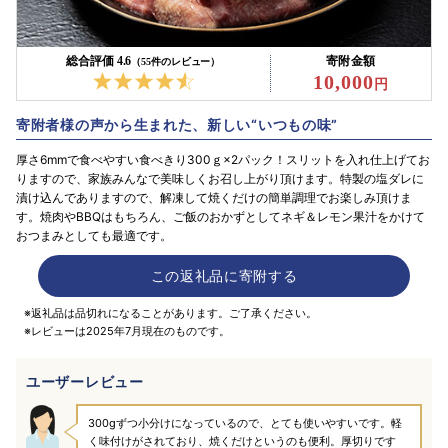
総合評価 4.6
寄附金額
（55件のレビュー）
10,000
寄附者様の声から生まれた、新しい“いつもの味”
厚さ6mmで食べやすい食べきり300ｇ×2パック！スリットを入れ仕上げてお
りますので、家族みんなで美味しくお召し上がり頂けます。特製の塩ダレに
漬け込んでありますので、解凍して焼くだけの簡単調理でお楽しみ頂けま
す。焼肉やBBQはもちろん、ご飯のおかずとしてネギ＆レモン果汁をかけて
おつまみとしても最適です。
この返礼品に寄附する
※返礼品は品切れになることがあります。ご了承ください。
※レビューは2025年7月現在のものです。
ユーザーレビュー
300gずつ小分けになっているので、とても使いやすいです。軽
く味付けがされており、焼くだけというのも便利。厚切りです