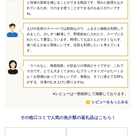
ビ自体の旨味を感じることができる商品です。背わた処理もなさ
れているため、そのまま使うことができるのもありがたいです
ね。
えびが近所のスーパーでは割高なので、ふるさと納税を利用して
みました。少しずつ解凍して、野菜炒めに入れたり、スープに入
れたりして重宝しています。料理してもほとんど小さくならず、
食べ応えがあり美味しいです。次回も利用したいと考えていま
す。
「ラベルなし、簡易包装」が訳ありの理由だそうですが、これで
十分です。とても大きくてきれいなブラックタイガーがたーくさ
ん！お得感があってうれしいです。海老は、すぐに使えて日持ち
がする、冷凍のむきえびに限りますね。
※レビューは一部抜粋して掲載しております。
レビューをもっとみる
その他口コミで人気の魚介類の返礼品はこちら！