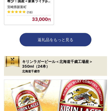
希少！国産＜新富ライチpr
emium50＞50g以上×8玉
宮崎県新富町
国産 ブランド フルーツ 果
(18)
物 贈答品【C52-27】
33,000
返礼品をもっと見る
キリンラガービール＜北海道千歳工場産＞
350ml（24本）
北海道千歳市