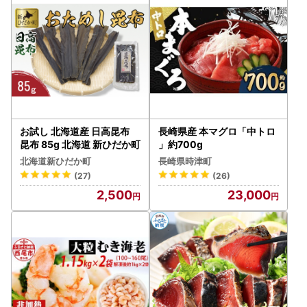
お試し 北海道産 日高昆布
長崎県産 本マグロ「中トロ
昆布 85g 北海道 新ひだか町
」約700g
北海道新ひだか町
長崎県時津町
(27)
(26)
2,500
23,000