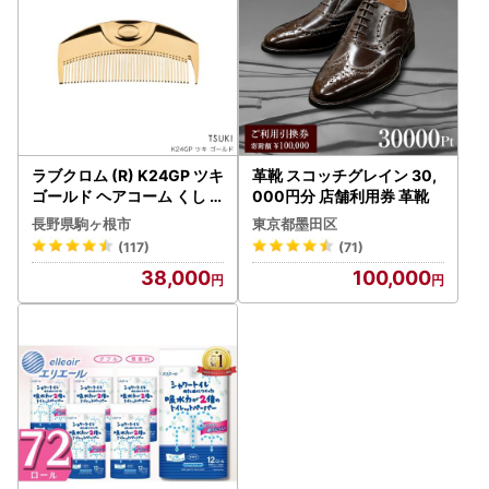
ラブクロム (R) K24GP ツキ
革靴 スコッチグレイン 30,
ゴールド ヘアコーム くし
000円分 店舗利用券 革靴
コーム LOVECHROME さら
長野県駒ヶ根市
東京都墨田区
つや ヘアケア 駒ヶ根市
(117)
(71)
38,000
100,000