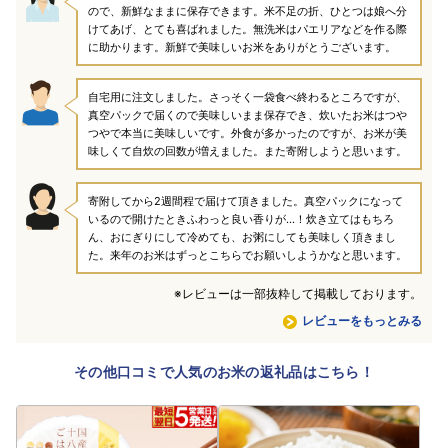
ので、新鮮なままに保存できます。米不足の折、ひとつは娘へ分
けてあげ、とても喜ばれました。無洗米はパエリアなどを作る際
に助かります。新鮮で美味しいお米をありがとうございます。
自宅用に注文しました。さっそく一袋食べ終わるところですが、
真空パックで届くので美味しいまま保存でき、炊いたお米はつや
つやで本当に美味しいです。外食が多かったのですが、お米が美
味しくて自炊の回数が増えました。また寄附しようと思います。
寄附してから2週間程で届けて頂きました。真空パックになって
いるので開けたときふわっと良い香りが…！炊き立てはもちろ
ん、おにぎりにして冷めても、お粥にしても美味しく頂きまし
た。来年のお米はずっとこちらでお願いしようかなと思います。
※レビューは一部抜粋して掲載しております。
レビューをもっとみる
その他口コミで人気のお米の返礼品はこちら！