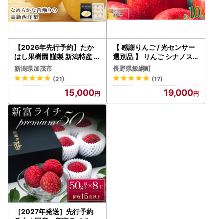
【2026年先行予約】たか
【 感謝りんご / 光センサー
はし果樹園 謹製 新潟特産
選別品 】 りんご シナノス
幻の洋梨ル・レクチェ 厳選
イート 訳あり 10kg （ 24玉
新潟県加茂市
長野県飯綱町
品 約2kg 《11月下旬～順次
〜 50玉 ） 交換保証 ながの
(21)
(17)
配送》
農業協同組合 2026年10月
15,000
19,000
上旬頃から2026年11月上
旬頃まで順次発送予定 令和
8年度収穫分 傷 不揃い リン
ゴ 林檎 果物 フルーツ 信州
長野 予約 長野県 飯綱町 [12
06]
［2027年発送］先行予約