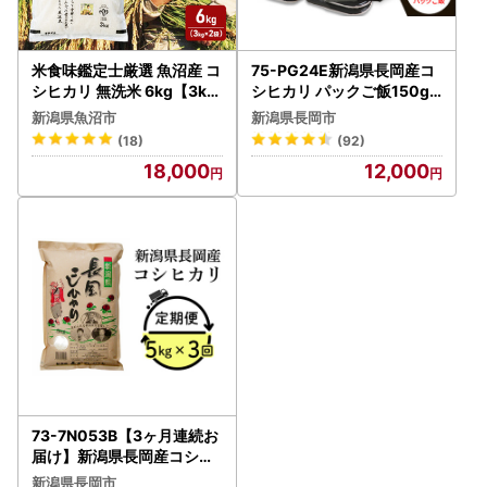
米食味鑑定士厳選 魚沼産 コ
75-PG24E新潟県長岡産コ
シヒカリ 無洗米 6kg【3kg
シヒカリ パックご飯150g×
×２袋】 |コシヒカリ
24個（特別栽培米）
新潟県魚沼市
新潟県長岡市
(18)
(92)
18,000
12,000
73-7N053B【3ヶ月連続お
届け】新潟県長岡産コシヒ
カリ5kg
新潟県長岡市