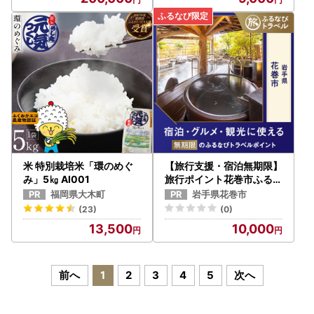
米 特別栽培米「環のめぐ
【旅行支援・宿泊無期限】
み」5㎏ AI001
旅行ポイント花巻市ふるな
びトラベルポイント
福岡県大木町
岩手県花巻市
(23)
(0)
13,500
10,000
前へ
1
2
3
4
5
次へ