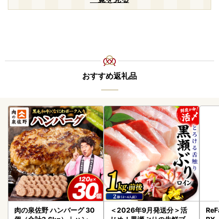
おすすめ返礼品
肉の泉佐野 ハンバーグ 30
＜2026年9月発送分＞活
ReF