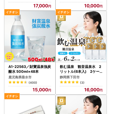
17,000
10,000
A1-22563／財寶温泉強炭
飲む温泉 観音温泉水 2
酸水 500ml×48本
リットル(6本入) 2ケー
ス
鹿児島県垂水市
静岡県下田市
(400)
(3)
15,000
16,000