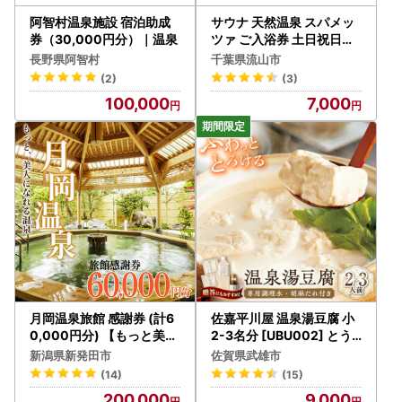
阿智村温泉施設 宿泊助成
サウナ 天然温泉 スパメッ
券（30,000円分）｜温泉
ツァ ご入浴券 土日祝日も
使用可能 1枚 | 温泉
長野県阿智村
千葉県流山市
(2)
(3)
100,000
7,000
月岡温泉旅館 感謝券 (計6
佐嘉平川屋 温泉湯豆腐 小
0,000円分) 【もっと美人
2-3名分 [UBU002] とう
になれる温泉】 新潟県 新
ふ 鍋 温泉
新潟県新発田市
佐賀県武雄市
発田市 A01_20
(14)
(15)
200,000
9,000