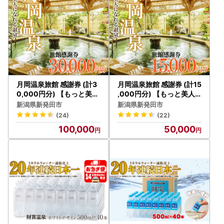
月岡温泉旅館 感謝券 (計3
月岡温泉旅館 感謝券 (計15
0,000円分) 【もっと美人
,000円分) 【もっと美人
になれる温泉】 新潟県 新
になれる温泉】 新潟県 新
新潟県新発田市
新潟県新発田市
発田市 A01_10
発田市 A01_5
(24)
(22)
100,000
50,000