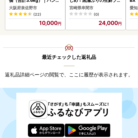
個（合計3.6kg）｜ハンバ
じめ！黒瀬ぶりの生鮮ブリ
BX
ーグ 訳あり 黒毛和牛×なに
ロイン2節（1.0kg前後）_
ー 
大阪府泉佐野市
宮崎県串間市
愛知
わポーク
K001-012-2609
フ
(22)
(0)
10,000
24,000
最近チェックした返礼品
返礼品詳細ページの閲覧で、ここに履歴が表示されます。