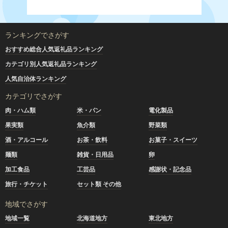
ランキングでさがす
おすすめ総合人気返礼品ランキング
カテゴリ別人気返礼品ランキング
人気自治体ランキング
カテゴリでさがす
肉・ハム類
米・パン
電化製品
果実類
魚介類
野菜類
酒・アルコール
お茶・飲料
お菓子・スイーツ
麺類
雑貨・日用品
卵
加工食品
工芸品
感謝状・記念品
旅行・チケット
セット類 その他
地域でさがす
地域一覧
北海道地方
東北地方