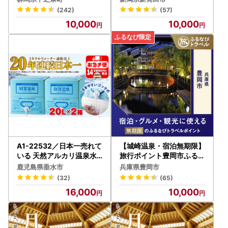
田市 A01
(242)
(57)
10,000
10,000
A1-22532／日本一売れて
【城崎温泉・宿泊無期限】
いる 天然アルカリ温泉水
旅行ポイント豊岡市ふるな
財寶温泉 20L×2箱
びトラベルポイント
鹿児島県垂水市
兵庫県豊岡市
(32)
(65)
16,000
10,000