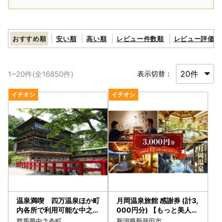
おすすめ順
安い順
高い順
レビュー件数順
レビュー評価順
1
~
20
件(全
16850
件)
表示切替：
温泉満喫 四万温泉ほか町
月岡温泉旅館 感謝券 (計3,
内各所で利用可能な中之条
000円分) 【もっと美人に
町ふるさと寄附感謝券
なれる温泉】 新潟県 新発
群馬県中之条町
新潟県新発田市