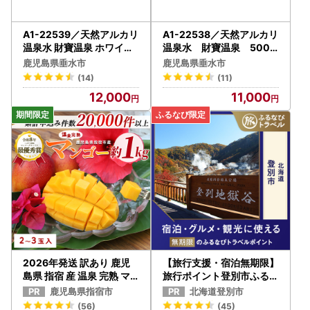
A1-22539／天然アルカリ
A1-22538／天然アルカリ
温泉水 財寶温泉 ホワイト
温泉水 財寶温泉 500m
デザイン 500ml×40本 計
l×40本
鹿児島県垂水市
鹿児島県垂水市
20L
(14)
(11)
12,000
11,000
2026年発送 訳あり 鹿児
【旅行支援・宿泊無期限】
島県 指宿 産 温泉 完熟 マ
旅行ポイント登別市ふるな
ンゴー 約1kg T&P IB057-
びトラベルポイント
鹿児島県指宿市
北海道登別市
001 マンゴー マンゴー
(56)
(45)