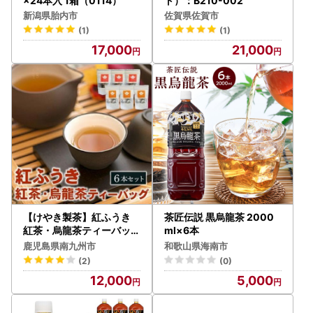
×24本入 1箱（0114）
ト）：B210-002
新潟県胎内市
佐賀県佐賀市
(1)
(1)
17,000
21,000
【けやき製茶】紅ふうき
茶匠伝説 黒烏龍茶 2000
紅茶・烏龍茶ティーバッグ
ml×6本
6本セット【1185911】
鹿児島県南九州市
和歌山県海南市
(2)
(0)
12,000
5,000