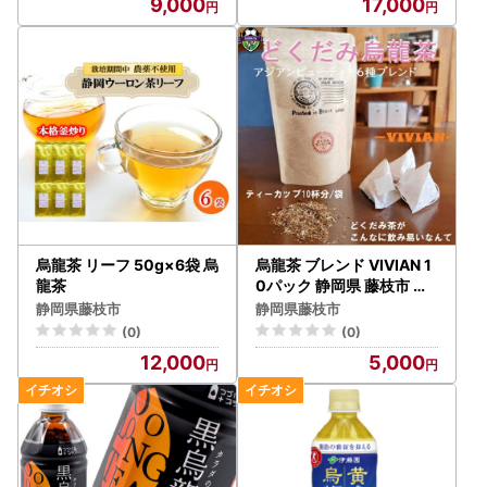
9,000
17,000
烏龍茶 リーフ 50g×6袋 烏
烏龍茶 ブレンド VIVIAN 1
龍茶
0パック 静岡県 藤枝市 烏
龍茶
静岡県藤枝市
静岡県藤枝市
(0)
(0)
12,000
5,000