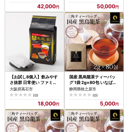
42,000
50,000
【お試し8個入】飲みやす
国産 黒烏龍茶ティーバッ
さ抜群 日常使い ファミリ
グ 1袋 2g×80包 いなば園
ーパック 黒烏龍茶ティー
静岡県 牧之原市
大阪府高石市
静岡県牧之原市
バッグ 160g(40p)【1751
(0)
(0)
316】
18,000
5,000