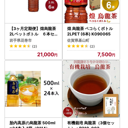
【3ヶ月定期便】煌烏龍茶
煌 烏龍茶 ペコらくボトル
2Lペットボトル ６本セ
2LPET (6本) K090065
ット 【849】
岩手県花巻市
佐賀県基山町
(2)
(2)
21,000
7,500
胎内高原の烏龍茶 500ml
有機栽培 烏龍茶（3個セッ