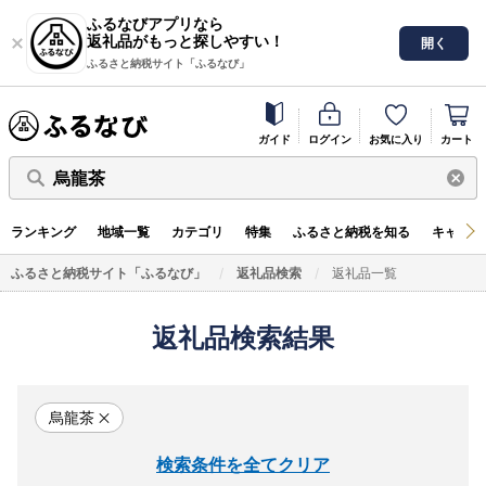
ふるなびアプリなら
返礼品がもっと探しやすい！
開く
ふるさと納税サイト「ふるなび」
ガイド
ログイン
お気に入り
カート
烏龍茶
ランキング
地域一覧
カテゴリ
特集
ふるさと納税を知る
キャンペ
ふるさと納税サイト「ふるなび」
返礼品検索
返礼品一覧
返礼品検索結果
烏龍茶
検索条件を全てクリア