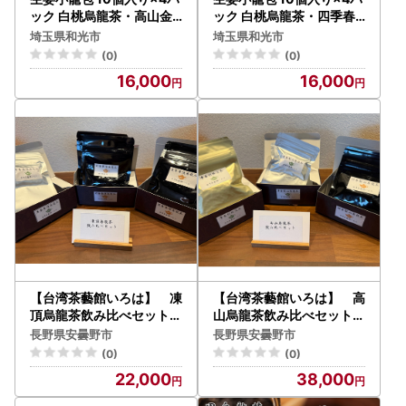
ック 白桃烏龍茶・高山金
ック 白桃烏龍茶・四季春
萱茶セット
茶セット
埼玉県和光市
埼玉県和光市
(0)
(0)
16,000
16,000
【台湾茶藝館いろは】 凍
【台湾茶藝館いろは】 高
頂烏龍茶飲み比べセット
山烏龍茶飲み比べセット
（数量限定）
（数量限定）
長野県安曇野市
長野県安曇野市
(0)
(0)
22,000
38,000