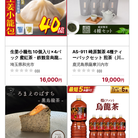
生姜小籠包 10個入り×4パ
AS-911 崎原製茶 4種ティ
ック 蜜紅茶・鉄観音烏龍
ーバックセット 煎茶（川
茶セット
内ほまれ金）・焙じ茶・紅
埼玉県和光市
鹿児島県薩摩川内市
茶・烏龍茶赤 計48パック
(0)
(0)
16,000
19,000