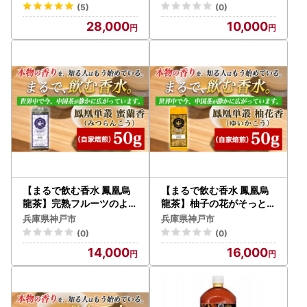
回 総計72本
香の余韻。自家焙煎 蜜蘭
(5)
(0)
香 10g×3パック （みつら
28,000
10,000
んこう） 中国茶
【まるで飲む香水 鳳凰烏
【まるで飲む香水 鳳凰烏
龍茶】完熟フルーツのよう
龍茶】柚子の花がそっと開
な深い甘みと、艶やかな花
くような、繊細で明るい香
兵庫県神戸市
兵庫県神戸市
香の余韻。自家焙煎 蜜蘭
り。自家焙煎 柚花香 50g
(0)
(0)
香 50g （みつらんこう）
（ゆいかこう）｜中国茶
14,000
16,000
中国茶