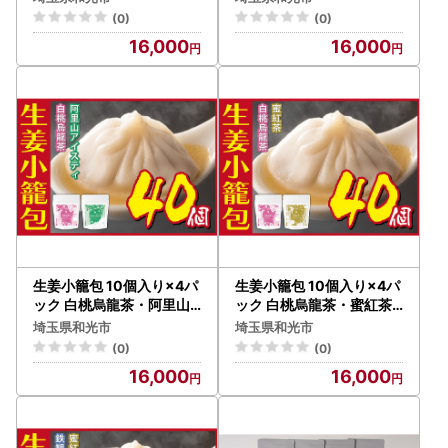
(0)
(0)
16,000
16,000
生姜小籠包 10個入り×4パ
生姜小籠包 10個入り×4パ
ック 白桃烏龍茶・阿里山
ック 白桃烏龍茶・蜜紅茶
アイスティーセット
セット
埼玉県和光市
埼玉県和光市
(0)
(0)
16,000
16,000