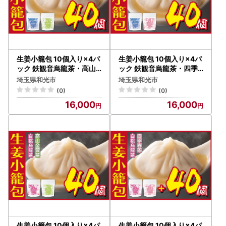
生姜小籠包 10個入り×4パ
生姜小籠包 10個入り×4パ
ック 鉄観音烏龍茶・高山
ック 鉄観音烏龍茶・四季
金萱茶セット
春茶セット
埼玉県和光市
埼玉県和光市
(0)
(0)
16,000
16,000
生姜小籠包 10個入り×4パ
生姜小籠包 10個入り×4パ