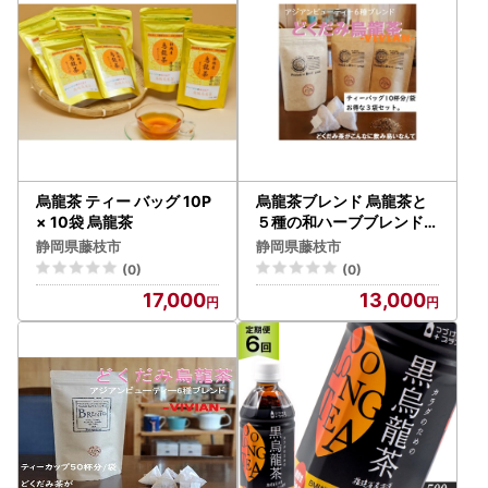
烏龍茶 ティー バッグ 10P
烏龍茶ブレンド 烏龍茶と
× 10袋 烏龍茶
５種の和ハーブブレンド「
VIVIAN」10p 3袋
静岡県藤枝市
静岡県藤枝市
(0)
(0)
17,000
13,000