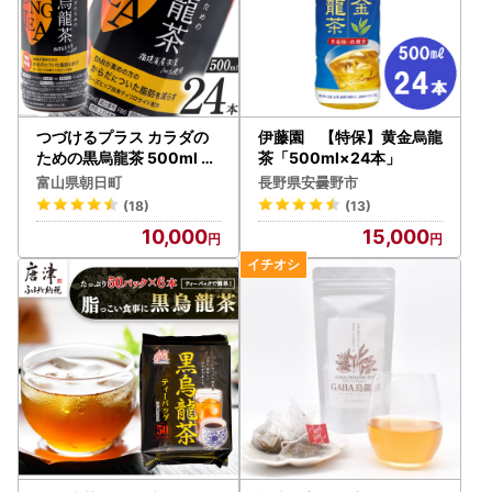
つづけるプラス カラダの
伊藤園 【特保】黄金烏龍
ための黒烏龍茶 500ml ×
茶「500ml×24本」
24本 1ケース
富山県朝日町
長野県安曇野市
(18)
(13)
10,000
15,000