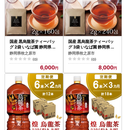
国産 黒烏龍茶ティーバッ
国産 黒烏龍茶ティーバッ
グ 2袋 いなば園 静岡県 牧
グ 3袋 いなば園 静岡県 牧
之原市
之原市
静岡県牧之原市
静岡県牧之原市
(0)
(0)
6,000
8,000