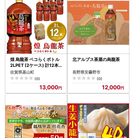
煌 烏龍茶 ペコらくボトル
北アルプス茶屋の烏龍茶
2LPET (2ケース) 計12本
K090144
佐賀県基山町
長野県安曇野市
(0)
(0)
13,000
12,000