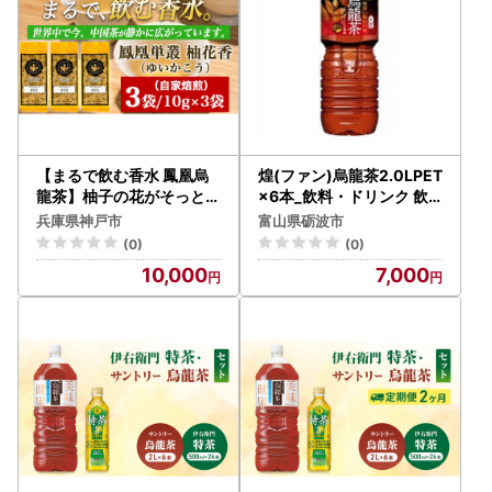
【まるで飲む香水 鳳凰烏
煌(ファン)烏龍茶2.0LPET
龍茶】柚子の花がそっと開
×6本_飲料・ドリンク 飲
くような、繊細で明るい香
料 茶 _【1531273】
兵庫県神戸市
富山県砺波市
り。自家焙煎 柚花香 10g×
(0)
(0)
3パック（ゆいかこう）｜
10,000
7,000
中国茶