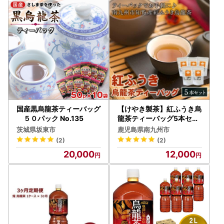
国産黒烏龍茶ティーバッグ
【けやき製茶】紅ふうき烏
５０パック No.135
龍茶ティーバッグ5本セッ
ト【1185817】
茨城県坂東市
鹿児島県南九州市
(2)
(2)
20,000
12,000