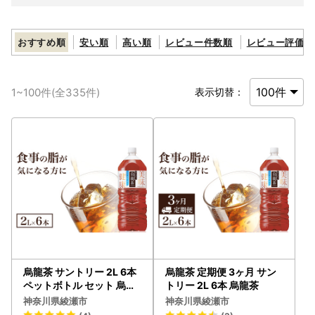
おすすめ順
安い順
高い順
レビュー件数順
レビュー評価順
1
~
100
件(全
335
件)
表示切替：
烏龍茶 サントリー 2L 6本
烏龍茶 定期便 3ヶ月 サン
ペットボトル セット 烏龍
トリー 2L 6本 烏龍茶
茶
神奈川県綾瀬市
神奈川県綾瀬市