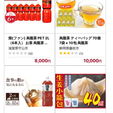
煌(ファン) 烏龍茶 PET 2L
烏龍茶 ティーバッグ 70個
（6本入） お茶 烏龍茶 休
7袋 × 10包 烏龍茶
憩 お手軽 おいしい 香り豊
滋賀県守山市
静岡県藤枝市
か まとめ買い お家に届く
(0)
(1)
コカ・コーラ BB-0057
8,000
10,000