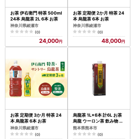
お茶 伊右衛門 特茶 500ml
お茶 定期便 2か月 特茶 24
24本 烏龍茶 2L 6本 お茶
本 烏龍茶 6本 お茶
神奈川県綾瀬市
神奈川県綾瀬市
(0)
(0)
24,000
48,000
お茶 定期便 3か月 特茶 24
烏龍茶 1L×6本 計6L お茶
本 烏龍茶 6本 お茶
烏龍 ウーロン茶 飲み物 飲
料 ドリンク
神奈川県綾瀬市
熊本県熊本市
(0)
(0)