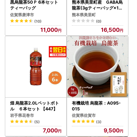
黒烏龍茶50Ｐ 6本セット
熊本県美里町産 GABA烏
ティーバッグ
龍茶(3gティーバッグ×15
P)3個_飲料・ドリンク 茶
佐賀県唐津市
熊本県美里町
葉・ティーバッグ 紅茶 _【
(10)
(0)
1219570】
11,000
16,500
煌 烏龍茶2.0Lペットボト
有機栽培 烏龍茶：A095-
ル ６本セット 【447】
015
岩手県花巻市
佐賀県佐賀市
(5)
(3)
7,000
9,500