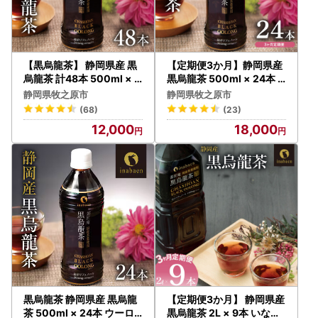
【黒烏龍茶】 静岡県産 黒
【定期便3か月】静岡県産
烏龍茶 計48本 500ml × 2
黒烏龍茶 500ml × 24本
4本 2ケース いなば園
いなば園 黒烏龍茶
静岡県牧之原市
静岡県牧之原市
(68)
(23)
12,000
18,000
黒烏龍茶 静岡県産 黒烏龍
【定期便3か月】 静岡県産
茶 500ml × 24本 ウーロ
黒烏龍茶 2L × 9本 いなば