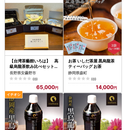
【台湾茶藝館いろは】 高
お茶 いしだ茶屋 黒烏龍茶
級烏龍茶飲み比べセット
ティーバッグ お茶
（数量限定）
長野県安曇野市
静岡県森町
(0)
(0)
65,000
14,000