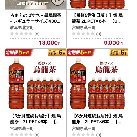
ろまえのばすち - 黒烏龍茶
【最短5営業日着！】煌 烏
- レギュラーサイズ 430g
龍茶 2L PET×6本 【043
| バスク チーズケーキ
01-0529】
岐阜県北方町
宮城県蔵王町
(0)
(0)
13,000
9,000
【5か月連続お届け】煌 烏
【6か月連続お届け】煌 烏
龍茶 2L PET×6本 【0
龍茶 2L PET×6本 【0
4301-0644】
4301-0645】
宮城県蔵王町
宮城県蔵王町
(0)
(0)