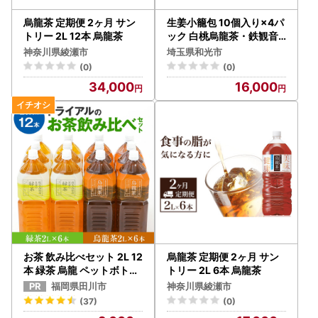
烏龍茶 定期便 2ヶ月 サン
生姜小籠包 10個入り×4パ
トリー 2L 12本 烏龍茶
ック 白桃烏龍茶・鉄観音
烏龍茶セット
神奈川県綾瀬市
埼玉県和光市
(0)
(0)
34,000
16,000
お茶 飲み比べセット 2L 12
烏龍茶 定期便 2ヶ月 サン
本 緑茶 烏龍 ペットボトル
トリー 2L 6本 烏龍茶
お茶
福岡県田川市
神奈川県綾瀬市
(37)
(0)