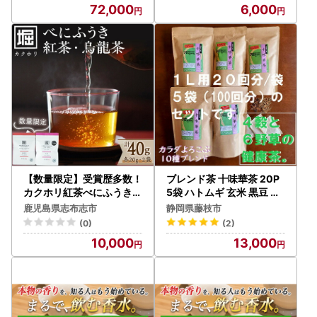
72,000
6,000
【数量限定】受賞歴多数！
ブレンド茶 十味華茶 20P
カクホリ紅茶べにふうき・
5袋 ハトムギ 玄米 黒豆 烏
カクホリ烏龍茶べにふうき
龍茶 静岡県 藤枝市 お茶
鹿児島県志布志市
静岡県藤枝市
(各20g×1袋・計40g) a0
(0)
(2)
-340
10,000
13,000