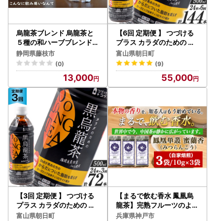
烏龍茶ブレンド 烏龍茶と
【6回 定期便 】 つづける
５種の和ハーブブレンド「
プラス カラダのための 黒
VIVIAN」50パック
烏龍茶 500ml × 24本 × 6
静岡県藤枝市
富山県朝日町
回 総計144本
(0)
(9)
13,000
55,000
【3回 定期便 】 つづける
【まるで飲む香水 鳳凰烏
プラス カラダのための 黒
龍茶】完熟フルーツのよう
烏龍茶 500ml × 24本 × 3
な深い甘みと、艶やかな花
富山県朝日町
兵庫県神戸市