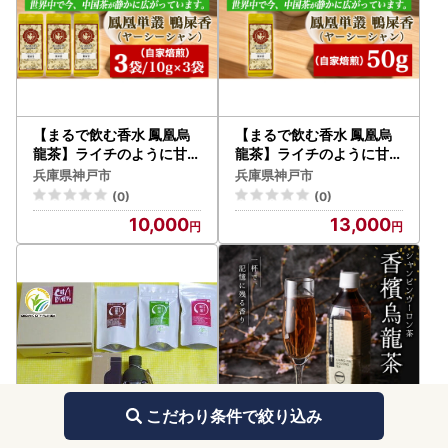
【まるで飲む香水 鳳凰烏
【まるで飲む香水 鳳凰烏
龍茶】ライチのように甘く
龍茶】ライチのように甘く
、花束のように気高い香り
、花束のように気高い香り
兵庫県神戸市
兵庫県神戸市
。自家焙煎 鴨屎香 10g×3
。自家焙煎 鴨屎香 50g（
(0)
(0)
パック（やーしーしゃん）
やーしーしゃん） ｜中国
10,000
13,000
｜中国茶
茶
こだわり条件で絞り込み