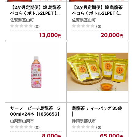
【2か月定期便】煌 烏龍茶
【3か月定期便】煌 烏龍茶
ペコらくボトル2LPET (6
ペコらくボトル2LPET (6
本×2回) K090473
本×3回) K090474
佐賀県基山町
佐賀県基山町
(0)
(0)
13,000
20,000
サーフ ピーチ烏龍茶 5
烏龍茶 ティーバッグ 35袋
00ml×24本【1656656】
|
山梨県山梨市
静岡県藤枝市
(0)
(0)
8,000
65,000