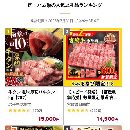
肉・ハム類の人気返礼品ランキング
集計期間：2026年7月31日～2026年8月6日
牛タン 塩味 厚切り牛タン 1
【スピード発送】【畜産農
kg【767】
家応援】数量限定 厳選 宮崎
牛 赤身 焼肉 計800g FN-Li
岩手県花巻市
宮崎県日南市
mited-PR_BDV5-26-2W
(1797)
(2125)
15,000
14,500