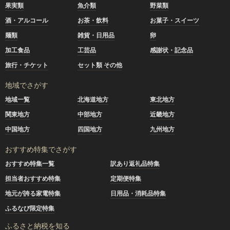
果実類
魚介類
野菜類
酒・アルコール
お茶・飲料
お菓子・スイーツ
麺類
雑貨・日用品
卵
加工食品
工芸品
感謝状・記念品
旅行・チケット
セット類 その他
地域でさがす
地域一覧
北海道地方
東北地方
関東地方
中部地方
近畿地方
中国地方
四国地方
九州地方
おすすめ特集でさがす
おすすめ特集一覧
訳あり返礼品特集
担当者おすすめ特集
定期便特集
地元が誇る家電特集
日用品・消耗品特集
ふるなび限定特集
ふるさと納税を知る