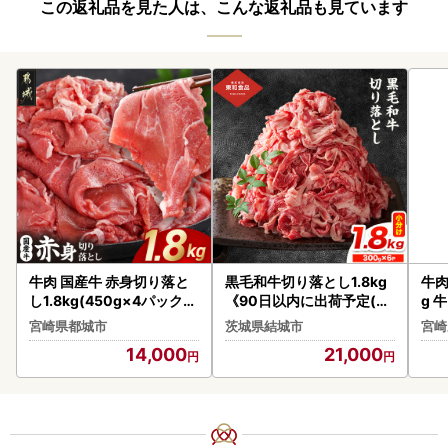
この返礼品を見た人は、こんな返礼品も見ています
牛肉 国産牛 赤身切り落と
黒毛和牛切り落とし1.8kg
牛肉
し1.8kg(450g×4パック)
《90日以内に出荷予定(土
g 
牛肉〔14-3604〕(都城市)
日祝除く) 》牛肉
城市
宮崎県都城市
茨城県結城市
宮崎
14,000
21,000