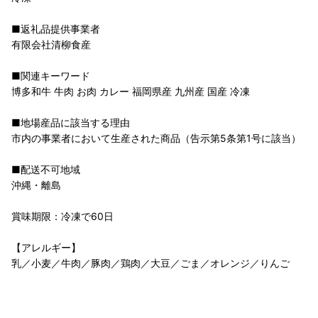
■返礼品提供事業者
有限会社清柳食産
■関連キーワード
博多和牛 牛肉 お肉 カレー 福岡県産 九州産 国産 冷凍
■地場産品に該当する理由
市内の事業者において生産された商品（告示第5条第1号に該当）
■配送不可地域
沖縄・離島
賞味期限：冷凍で60日
【アレルギー】
乳／小麦／牛肉／豚肉／鶏肉／大豆／ごま／オレンジ／りんご