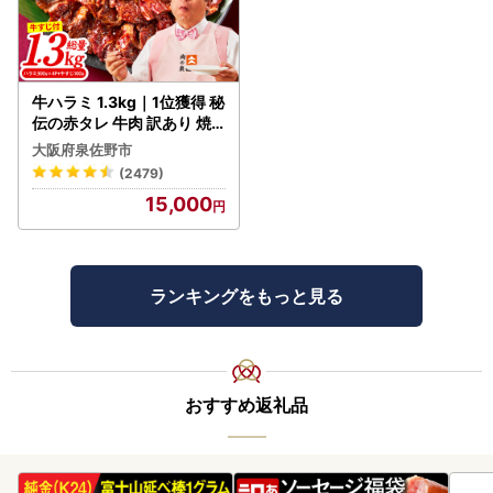
牛ハラミ 1.3kg｜1位獲得 秘
伝の赤タレ 牛肉 訳あり 焼
肉 BBQ
大阪府泉佐野市
(2479)
15,000
ランキングをもっと見る
おすすめ返礼品