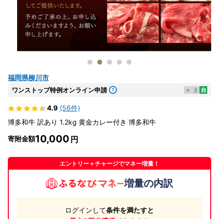
福岡県柳川市
ワンストップ特例オンライン申請
e
ま
自
4.9
(56件)
博多和牛 訳あり 1.2kg 黄金カレー付き 博多和牛
10,000
寄附金額
エントリー＋チャージでマネー増量！
増量の内訳
ログインして
条件を満たすと