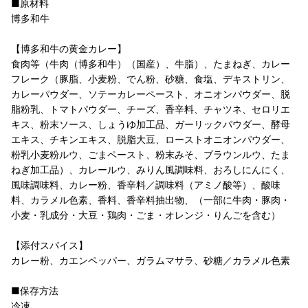
■原材料
博多和牛
【博多和牛の黄金カレー】
食肉等（牛肉（博多和牛）（国産）、牛脂）、たまねぎ、カレー
フレーク（豚脂、小麦粉、でん粉、砂糖、食塩、デキストリン、
カレーパウダー、ソテーカレーペースト、オニオンパウダー、脱
脂粉乳、トマトパウダー、チーズ、香辛料、チャツネ、セロリエ
キス、粉末ソース、しょうゆ加工品、ガーリックパウダー、酵母
エキス、チキンエキス、脱脂大豆、ローストオニオンパウダー、
粉乳小麦粉ルウ、ごまペースト、粉末みそ、ブラウンルウ、たま
ねぎ加工品）、カレールウ、みりん風調味料、おろしにんにく、
風味調味料、カレー粉、香辛料／調味料（アミノ酸等）、酸味
料、カラメル色素、香料、香辛料抽出物、（一部に牛肉・豚肉・
小麦・乳成分・大豆・鶏肉・ごま・オレンジ・りんごを含む）
【添付スパイス】
カレー粉、カエンペッパー、ガラムマサラ、砂糖／カラメル色素
■保存方法
冷凍