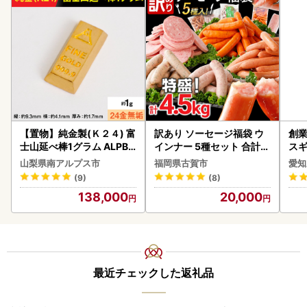
【置物】純金製(Ｋ２４) 富
訳あり ソーセージ福袋 ウ
創業
士山延べ棒1グラム ALPBK
インナー 5種セット 合計4.
スギ
180
5kg ソーセージ
み 
山梨県南アルプス市
福岡県古賀市
愛知
惣菜
(9)
(8)
ンバ
138,000
20,000
最近チェックした返礼品