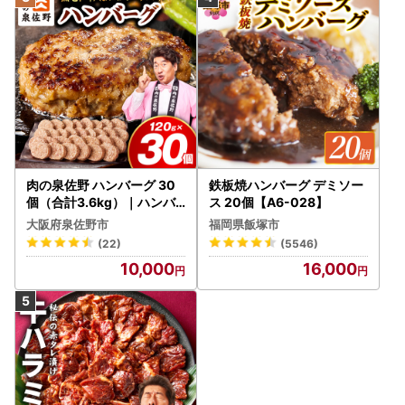
肉の泉佐野 ハンバーグ 30
鉄板焼ハンバーグ デミソー
個（合計3.6kg）｜ハンバ
ス 20個【A6-028】
ーグ 訳あり 黒毛和牛×なに
大阪府泉佐野市
福岡県飯塚市
わポーク
(22)
(5546)
10,000
16,000