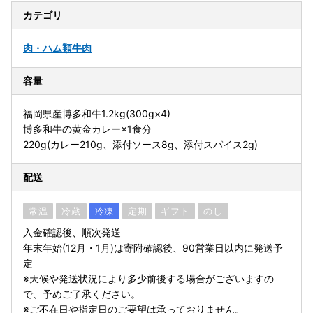
カテゴリ
肉・ハム類
牛肉
容量
福岡県産博多和牛1.2kg(300g×4)
博多和牛の黄金カレー×1食分
220g(カレー210g、添付ソース8g、添付スパイス2g)
配送
常温
冷蔵
冷凍
定期
ギフト
のし
入金確認後、順次発送
年末年始(12月・1月)は寄附確認後、90営業日以内に発送予
定
※天候や発送状況により多少前後する場合がございますの
で、予めご了承ください。
※ご不在日や指定日のご要望は承っておりません。