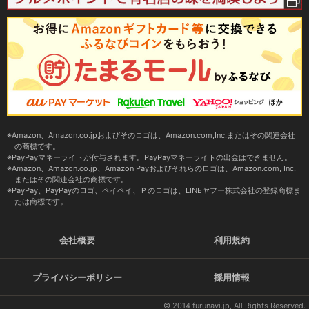
Amazon、Amazon.co.jpおよびそのロゴは、Amazon.com,Inc.またはその関連会社
の商標です。
PayPayマネーライトが付与されます。PayPayマネーライトの出金はできません。
Amazon、Amazon.co.jp、Amazon Payおよびそれらのロゴは、Amazon.com, Inc.
またはその関連会社の商標です。
PayPay、PayPayのロゴ、ペイペイ、Ｐのロゴは、LINEヤフー株式会社の登録商標ま
たは商標です。
会社概要
利用規約
プライバシーポリシー
採用情報
© 2014 furunavi.jp, All Rights Reserved.