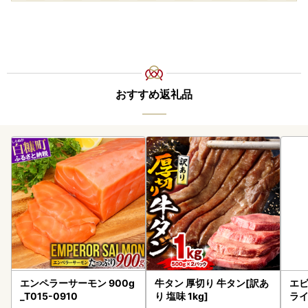
おすすめ返礼品
エンペラーサーモン 900g
牛タン 厚切り 牛タン[訳あ
エビ
_T015-0910
り 塩味 1kg]
ラ