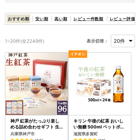
おすすめ順
安い順
高い順
レビュー件数順
レビュー評価順
1
~
20
件(全
2249
件)
表示切替：
神戸 紅茶がたっぷり楽し
キリン 午後の紅茶 おいし
める詰め合わせギフト 生
い無糖 500ml ペットボト
紅茶6種
ル × 24本 | 紅茶
兵庫県神戸市
滋賀県多賀町