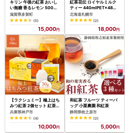
キリン 午後の紅茶 おいし
紅茶花伝 ロイヤルミルク
い無糖 香るレモン 500m l
ティー 440mlPET×48本
ペットボトル × 24本 | 紅
（2ケース） 紅茶
滋賀県多賀町
北海道札幌市
茶
(5)
(2)
15,000
18,000
【ラクシュミー】極上はち
和紅茶 フルーツ ティーバ
みつ紅茶 2個セット 紅茶
ッグ 小栗農園 和紅茶
ティーバック
兵庫県神戸市
静岡県牧之原市
(4)
(2)
10,000
5,000