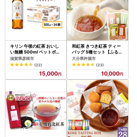
キリン 午後の紅茶 おいし
和紅茶 きつき紅茶 ティー
い無糖 500ml ペットボト
バッグ 5種セット【ふるさ
ル × 24本 1ケース 紅茶
と産業館】 国産 べにふう
滋賀県彦根市
大分県杵築市
き 桜 ハーブ レモン 飲み比
(22)
(23)
べ 受賞 ヌン活 癒し リラッ
15,000
10,000
クス 九州 大分県 ＜106-0
01＞