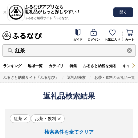
ふるなびアプリなら
返礼品がもっと探しやすい！
開く
ふるさと納税サイト「ふるなび」
ガイド
ログイン
お気に入り
カート
紅茶
ランキング
地域一覧
カテゴリ
特集
ふるさと納税を知る
キャンペ
ふるさと納税サイト「ふるなび」
返礼品検索
お茶・飲料
の返礼品一覧
返礼品検索結果
紅茶
お茶・飲料
検索条件を全てクリア