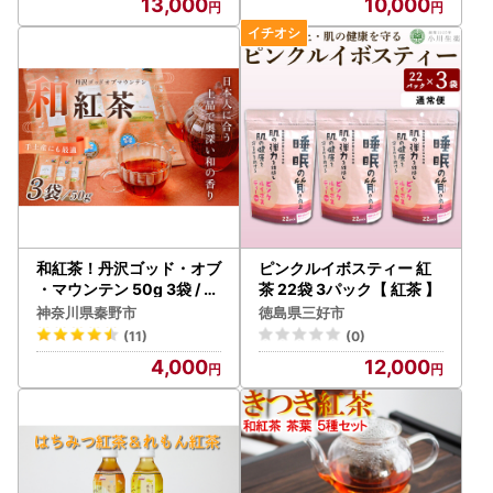
13,000
10,000
和紅茶！丹沢ゴッド・オブ
ピンクルイボスティー 紅
・マウンテン 50g 3袋 / 紅
茶 22袋 3パック【 紅茶 】
茶
神奈川県秦野市
徳島県三好市
(11)
(0)
4,000
12,000