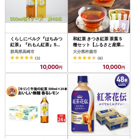
くらしにベルク『はちみつ
和紅茶 きつき紅茶 茶葉 5
紅茶』『れもん紅茶』50
種セット【ふるさと産業館
0ml×48本
】 国産 べにふうき べにひ
群馬県高崎市
大分県杵築市
かり べにたちわせ べにさ
(3)
(6)
やか 季節の香り 飲み比べ
10,000
10,000
受賞 ヌン活 癒し リラック
ス 九州 大分県 ＜106-00
3＞