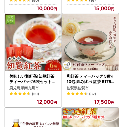
(50)
(16)
10,000
15,000
美味しい和紅茶!知覧紅茶
和紅茶 ティーバッグ 5種×
ティーバッグ6袋セット【
10包 飲み比べ 紅茶 B175-
1185783】
011
鹿児島県南九州市
佐賀県佐賀市
(39)
(37)
12,000
17,500