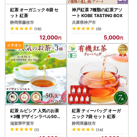
紅茶 オーガニック 6袋 セ
神戸紅茶 7種類の紅茶アソ
ット 紅茶
ート KOBE TASTING BOX
静岡県藤枝市
兵庫県神戸市
(18)
(9)
12,000
5,000
紅茶 ルピシア 人気のお茶
紅茶 ティーバッグ オーガ
×3種 デザインラベル50g
ニック 7袋 セット 紅茶
缶 BOX入り【紅茶】 (173
滋賀県甲賀市
静岡県藤枝市
883-40037801)
(1)
(14)