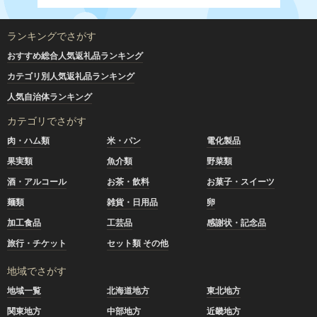
ランキングでさがす
おすすめ総合人気返礼品ランキング
カテゴリ別人気返礼品ランキング
人気自治体ランキング
カテゴリでさがす
肉・ハム類
米・パン
電化製品
果実類
魚介類
野菜類
酒・アルコール
お茶・飲料
お菓子・スイーツ
麺類
雑貨・日用品
卵
加工食品
工芸品
感謝状・記念品
旅行・チケット
セット類 その他
地域でさがす
地域一覧
北海道地方
東北地方
関東地方
中部地方
近畿地方