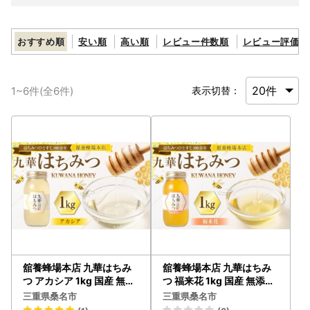
おすすめ順
安い順
高い順
レビュー件数順
レビュー評価順
1
~
6
件(全
6
件)
表示切替：
舘養蜂場本店 九華はちみ
舘養蜂場本店 九華はちみ
つ アカシア 1kg 国産 無添
つ 福来花 1kg 国産 無添加
加 良質 蜂蜜 ハチミツ 養蜂
良質 蜂蜜 ハチミツ 養蜂 料
三重県桑名市
三重県桑名市
料理 お菓子 健康 保存
理 お菓子 健康 保存