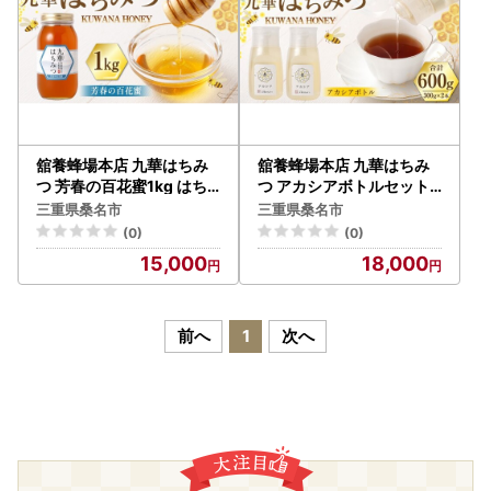
舘養蜂場本店 九華はちみ
舘養蜂場本店 九華はちみ
つ 芳春の百花蜜1kg はち
つ アカシアボトルセット3
みつ 蜂蜜 ハチミツ 国産は
00g×2本 計600g はちみ
三重県桑名市
三重県桑名市
ちみつ ハニー
つ 蜂蜜 ハチミツ 国産はち
(0)
(0)
みつ ハニー
15,000
18,000
前へ
1
次へ