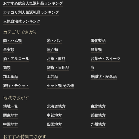
おすすめ総合人気返礼品ランキング
カテゴリ別人気返礼品ランキング
人気自治体ランキング
カテゴリでさがす
肉・ハム類
米・パン
電化製品
果実類
魚介類
野菜類
酒・アルコール
お茶・飲料
お菓子・スイーツ
麺類
雑貨・日用品
卵
加工食品
工芸品
感謝状・記念品
旅行・チケット
セット類 その他
地域でさがす
地域一覧
北海道地方
東北地方
関東地方
中部地方
近畿地方
中国地方
四国地方
九州地方
おすすめ特集でさがす