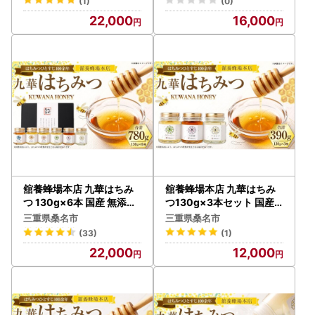
(1)
(0)
22,000
16,000
舘養蜂場本店 九華はちみ
舘養蜂場本店 九華はちみ
つ 130g×6本 国産 無添加
つ130g×3本セット 国産
良質 蜂蜜 ハチミツ 養蜂 ギ
無添加 良質 蜂蜜 ハチミツ
三重県桑名市
三重県桑名市
フト 贈答 人気 料理 お菓子
養蜂 ギフト 贈答 人気 料理
(33)
(1)
健康 保存
お菓子 健康 保存
22,000
12,000