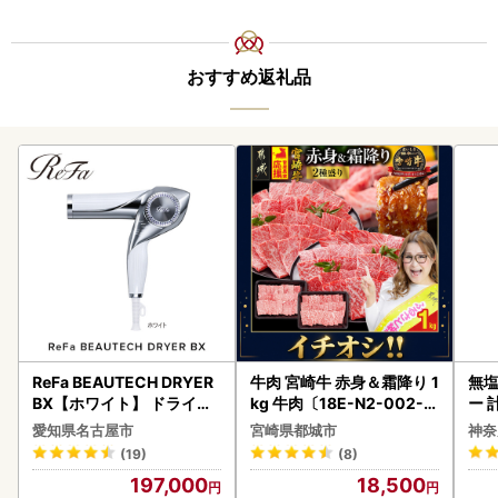
おすすめ返礼品
ReFa BEAUTECH DRYER
牛肉 宮崎牛 赤身＆霜降り 1
無塩
BX【ホワイト】 ドライヤ
kg 牛肉〔18E-N2-002-1
ー 
ー 美容 家電 ドライヤー リ
kg-S4A6-CF〕
】
愛知県名古屋市
宮崎県都城市
神奈
ファ
(19)
(8)
197,000
18,500