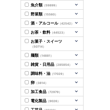
魚介類
（59899）
野菜類
（15560）
酒・アルコール
（42542）
お茶・飲料
（44523）
お菓子・スイーツ
（50714）
麺類
（14881）
雑貨・日用品
（285854）
調味料・油
（17029）
卵
（3814）
加工食品
（72979）
電化製品
（9026）
工芸品