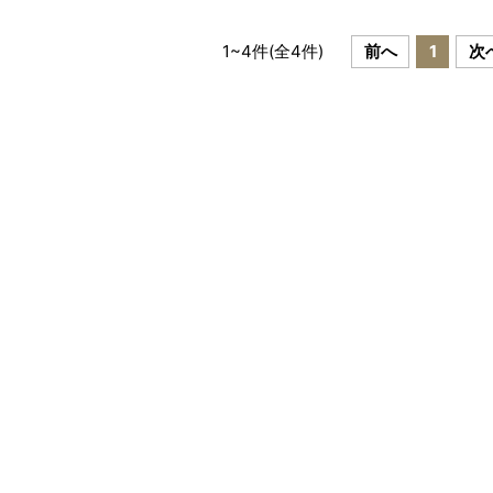
1
~
4
件(全
4
件)
前へ
1
次