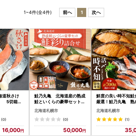
1
~
4
件(全
4
件)
前へ
1
次へ
北海道秋さけ
鮭乃丸亀 北海道産の熟成
鮮度の良い時不知鮭
） 5切箱詰
鮭といくらの豪華セット！
厳選！鮭乃丸亀 熟
鮭彩り詰合せ
鮭（活〆時不知）切
北海道札幌市
北海道札幌市
(0)
(0)
(1)
16,000
50,000
35,