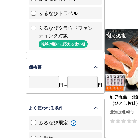
ふるなびトラベル
ふるなびクラウドファン
ディング対象
地域の願いに応える使い道
価格帯
円～
円
鮭乃丸亀 
（ひとしお鮭
よく使われる条件
め
北海道札幌市
ふるなび限定