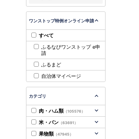
ワンストップ特例オンライン申請
すべて
ふるなびワンストップ e申
請
ふるまど
自治体マイページ
カテゴリ
肉・ハム類
（105576）
米・パン
（63691）
果物類
（47945）