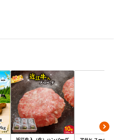
タ
近江牛入（生）ハンバーグ
アサヒ スーパードライ 生