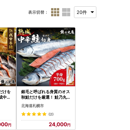
表示切替：
だけを
銀毛と呼ばれる身質のオス
成中辛
秋鮭だけを厳選！ 鮭乃丸
身
亀 熟成 中辛 鮭 （秋さけ）
北海道札幌市
切身 半身 約700g 冷凍 札
幌 北海道 冷凍 お取り寄せ
(2)
魚介 魚 しゃけ 水産
000
24,000