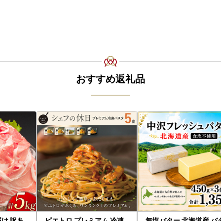
おすすめ返礼品
届け 訳あ
ピエトロ プレミアム 冷凍
無塩バター 北海道産 バ