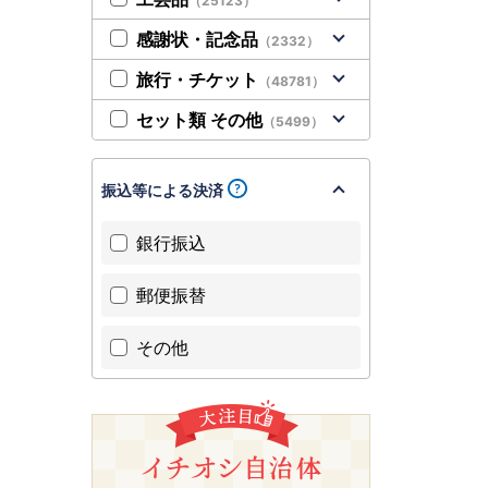
（25123）
感謝状・記念品
（2332）
旅行・チケット
（48781）
セット類 その他
（5499）
振込等による決済
銀行振込
郵便振替
その他