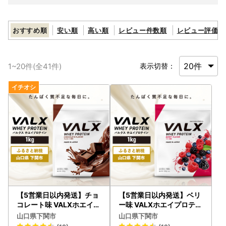
おすすめ順
安い順
高い順
レビュー件数順
レビュー評価順
1
~
20
件(全
41
件)
表示切替：
【5営業日以内発送】チョ
【5営業日以内発送】ベリ
コレート味 VALXホエイプ
ー味 VALXホエイプロテイ
ロテイン1kg プロテイン I
ン1kg プロテインIY
山口県下関市
山口県下関市
Y