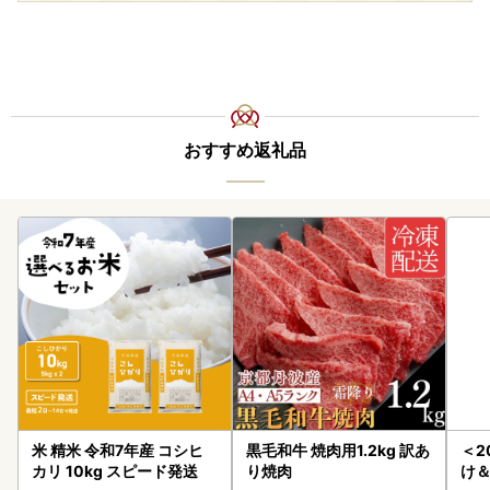
おすすめ返礼品
米 精米 令和7年産 コシヒ
黒毛和牛 焼肉用1.2kg 訳あ
＜2
カリ 10kg スピード発送
り焼肉
け