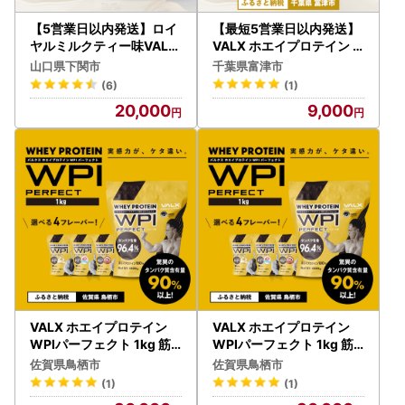
【5営業日以内発送】ロイ
【最短5営業日以内発送】
ヤルミルクティー味VALX
VALX ホエイプロテイン
ホエイプロテイン1kg プロ
個包装コンプリートセット
山口県下関市
千葉県富津市
テインIY
（8種類）
(6)
(1)
20,000
9,000
VALX ホエイプロテイン
VALX ホエイプロテイン
WPIパーフェクト 1kg 筋
WPIパーフェクト 1kg 筋
トレ 5営業日以内発送 タ
トレ 5営業日以内発送 タ
佐賀県鳥栖市
佐賀県鳥栖市
ンパク質 バルクス 国産プ
ンパク質 バルクス 国産プ
(1)
(1)
ロテイン 健康 美容 美味し
ロテイン 健康 美容 美味し