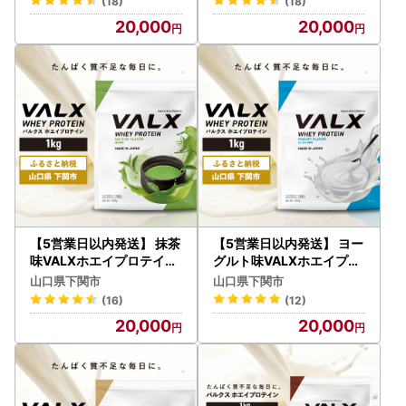
(18)
(18)
20,000
20,000
【5営業日以内発送】 抹茶
【5営業日以内発送】 ヨー
味VALXホエイプロテイン
グルト味VALXホエイプロ
1kg プロテイン IY
テイン1kg プロテイン IY
山口県下関市
山口県下関市
(16)
(12)
20,000
20,000