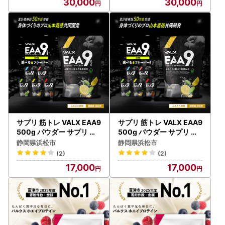
30,000
30,000
い スポーツ チョコレート
い スポーツ ライチヨーグ
風味
ルト風味
サプリ 筋トレ VALX EAA9
サプリ 筋トレ VALX EAA9
500g パウダー サプリ 青
500g パウダー サプリ ス
りんご風味
ポーツドリンク風味
静岡県浜松市
静岡県浜松市
(2)
(2)
17,000
17,000