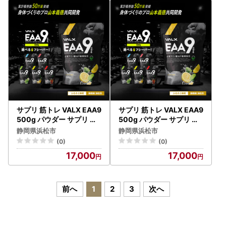
サプリ 筋トレ VALX EAA9
サプリ 筋トレ VALX EAA9
500g パウダー サプリ コ
500g パウダー サプリ ラ
ーラ風味
イチ風味
静岡県浜松市
静岡県浜松市
(0)
(0)
17,000
17,000
前へ
1
2
3
次へ