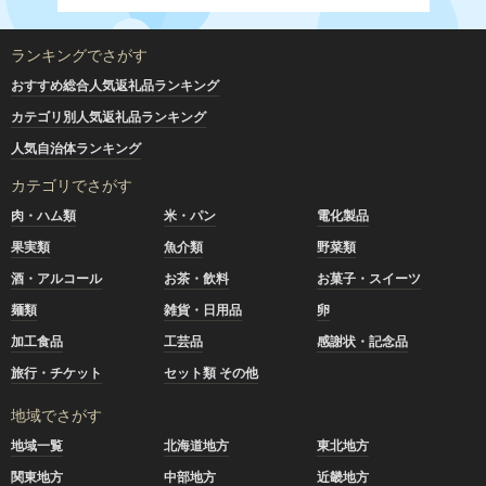
ランキングでさがす
おすすめ総合人気返礼品ランキング
カテゴリ別人気返礼品ランキング
人気自治体ランキング
カテゴリでさがす
肉・ハム類
米・パン
電化製品
果実類
魚介類
野菜類
酒・アルコール
お茶・飲料
お菓子・スイーツ
麺類
雑貨・日用品
卵
加工食品
工芸品
感謝状・記念品
旅行・チケット
セット類 その他
地域でさがす
地域一覧
北海道地方
東北地方
関東地方
中部地方
近畿地方