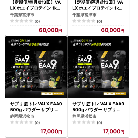
【定期便/毎月/計3回】VA
【定期便/隔月/計3回】VA
LX ホエイプロテイン 1kg
LX ホエイプロテイン 1kg
チョコレート風味
チョコレート風味
千葉県富津市
千葉県富津市
(0)
(0)
60,000
60,000
サプリ 筋トレ VALX EAA9
サプリ 筋トレ VALX EAA9
500g パウダー サプリ シ
500g パウダー サプリ パ
トラス風味
イナップル風味
静岡県浜松市
静岡県浜松市
(0)
(0)
17,000
17,000