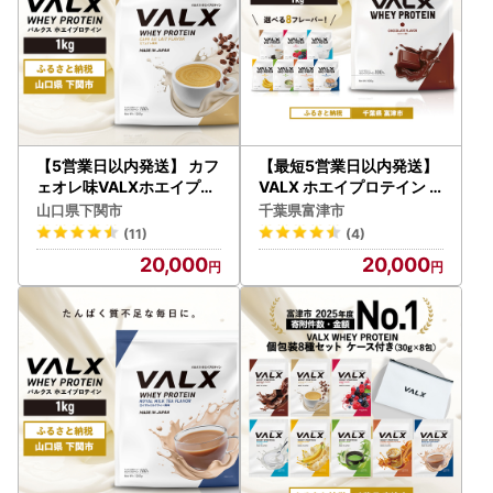
【5営業日以内発送】 カフ
【最短5営業日以内発送】
ェオレ味VALXホエイプロ
VALX ホエイプロテイン 1
テイン1kg プロテイン IY
kgチョコレート風味
山口県下関市
千葉県富津市
(11)
(4)
20,000
20,000