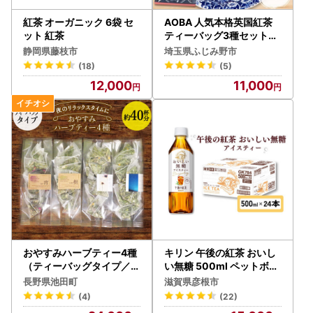
紅茶 オーガニック 6袋 セ
AOBA 人気本格英国紅茶
ット 紅茶
ティーバッグ3種セット【
1281709】
静岡県藤枝市
埼玉県ふじみ野市
(18)
(5)
12,000
11,000
おやすみハーブティー4種
キリン 午後の紅茶 おいし
（ティーバッグタイプ／4
い無糖 500ml ペットボト
0杯分）
ル × 24本 1ケース 紅茶
長野県池田町
滋賀県彦根市
(4)
(22)