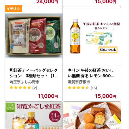
24,000
15,000
和紅茶ティーバッグセレク
キリン 午後の紅茶 おいし
ション 3種類セット【13
い無糖 香る レモン 500ml
61375】
ペットボトル × 24本 1ケ
埼玉県ふじみ野市
滋賀県彦根市
ース レモンティー
(2)
(15)
11,000
15,000