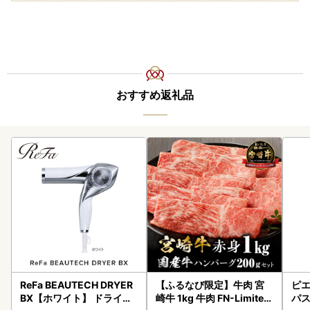
おすすめ返礼品
ReFa BEAUTECH DRYER
【ふるなび限定】牛肉 宮
ピエ
BX【ホワイト】 ドライヤ
崎牛 1kg 牛肉 FN-Limited
パス