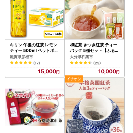
キリン 午後の紅茶 レモン
和紅茶 きつき紅茶 ティー
ティー 500ml ペットボト
バッグ 5種セット【ふるさ
ル × 24本 1ケース
と産業館】 国産 べにふう
滋賀県彦根市
大分県杵築市
き 桜 ハーブ レモン 飲み比
(17)
(23)
べ 受賞 ヌン活 癒し リラッ
15,000
10,000
クス 九州 大分県 ＜106-0
01＞