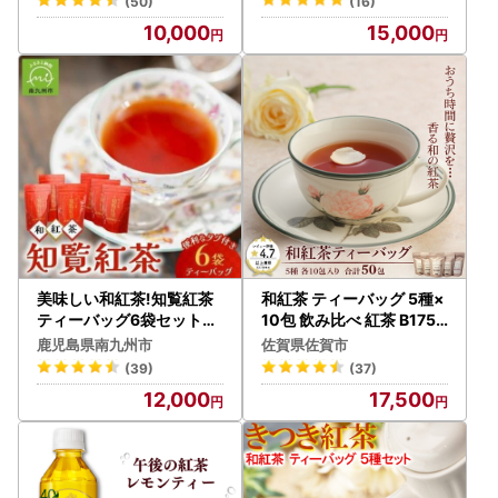
(50)
(16)
10,000
15,000
美味しい和紅茶!知覧紅茶
和紅茶 ティーバッグ 5種×
ティーバッグ6袋セット【
10包 飲み比べ 紅茶 B175-
1185783】
011
鹿児島県南九州市
佐賀県佐賀市
(39)
(37)
12,000
17,500