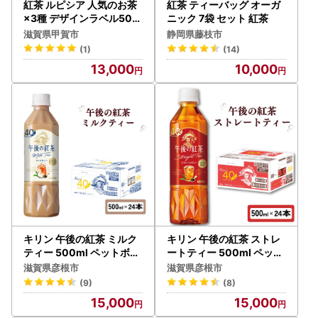
紅茶 ルピシア 人気のお茶
紅茶 ティーバッグ オーガ
×3種 デザインラベル50g
ニック 7袋 セット 紅茶
缶 BOX入り【紅茶】 (173
滋賀県甲賀市
静岡県藤枝市
883-40037801)
(1)
(14)
13,000
10,000
キリン 午後の紅茶 ミルク
キリン 午後の紅茶 ストレ
ティー 500ml ペットボト
ートティー 500ml ペット
ル × 24本 （ 1ケース ）
ボトル × 24本 （ 1ケース
滋賀県彦根市
滋賀県彦根市
）
(9)
(8)
15,000
15,000