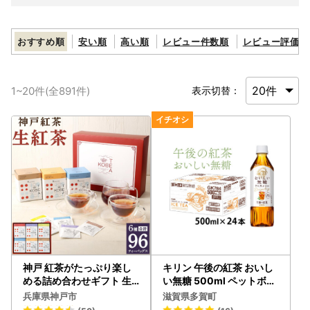
おすすめ順
安い順
高い順
レビュー件数順
レビュー評価順
1
~
20
件(全
891
件)
表示切替：
神戸 紅茶がたっぷり楽し
キリン 午後の紅茶 おいし
める詰め合わせギフト 生
い無糖 500ml ペットボト
紅茶6種
ル × 24本 | 紅茶
兵庫県神戸市
滋賀県多賀町