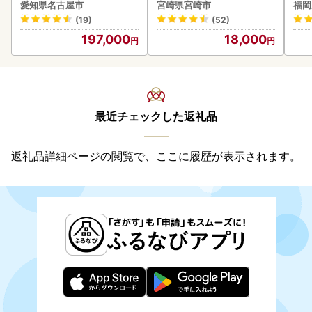
ー 美容 家電 ドライヤー リ
-VO
愛知県名古屋市
宮崎県宮崎市
福岡
ファ
(19)
(52)
197,000
18,000
最近チェックした返礼品
返礼品詳細ページの閲覧で、ここに履歴が表示されます。