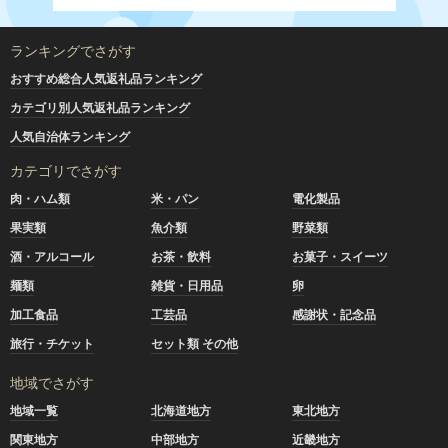
ランキングでさがす
おすすめ総合人気返礼品ランキング
カテゴリ別人気返礼品ランキング
人気自治体ランキング
カテゴリでさがす
肉・ハム類
米・パン
電化製品
果実類
魚介類
野菜類
酒・アルコール
お茶・飲料
お菓子・スイーツ
麺類
雑貨・日用品
卵
加工食品
工芸品
感謝状・記念品
旅行・チケット
セット類 その他
地域でさがす
地域一覧
北海道地方
東北地方
関東地方
中部地方
近畿地方