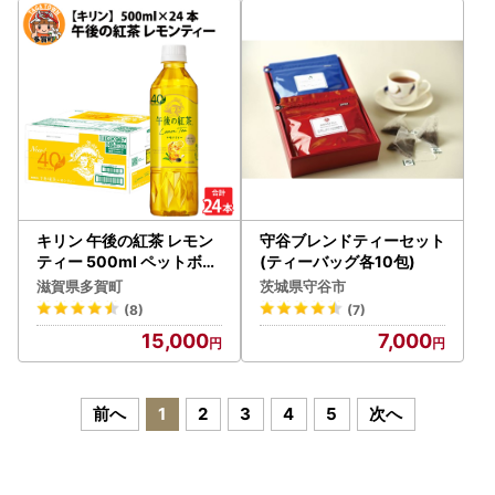
キリン 午後の紅茶 レモン
守谷ブレンドティーセット
ティー 500ml ペットボト
(ティーバッグ各10包)
ル × 24本
滋賀県多賀町
茨城県守谷市
(8)
(7)
15,000
7,000
前へ
1
2
3
4
5
次へ