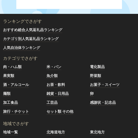
ランキングでさがす
おすすめ総合人気返礼品ランキング
カテゴリ別人気返礼品ランキング
人気自治体ランキング
カテゴリでさがす
肉・ハム類
米・パン
電化製品
果実類
魚介類
野菜類
酒・アルコール
お茶・飲料
お菓子・スイーツ
麺類
雑貨・日用品
卵
加工食品
工芸品
感謝状・記念品
旅行・チケット
セット類 その他
地域でさがす
地域一覧
北海道地方
東北地方