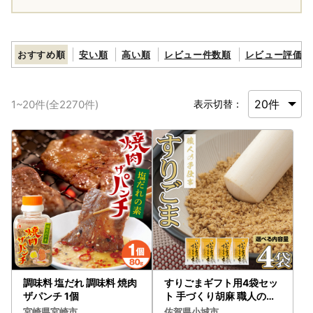
おすすめ順
安い順
高い順
レビュー件数順
レビュー評価順
1
~
20
件(全
2270
件)
表示切替：
調味料 塩だれ 調味料 焼肉
すりごまギフト用4袋セッ
ザパンチ 1個
ト 手づくり胡麻 職人のゴ
マ A065-014
宮崎県宮崎市
佐賀県小城市