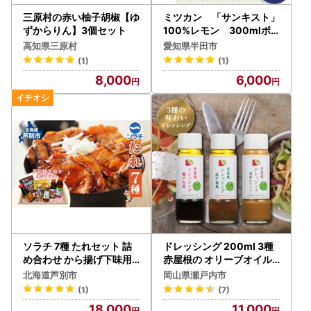
三原村の赤い柚子胡椒【ゆ
ミツカン 「サンキスト」
ずからりん】3個セット
100%レモン 300mlボ
トル×3本 レモン 果汁
高知県三原村
愛知県半田市
【1600272】
(1)
(1)
8,000
6,000
ソラチ 7種 たれセット 詰
ドレッシング 200ml 3種
め合わせ から揚げ下味用
赤屋根の オリーブオイル
たれ
ドレッシング
北海道芦別市
岡山県瀬戸内市
(1)
(7)
18,000
11,000