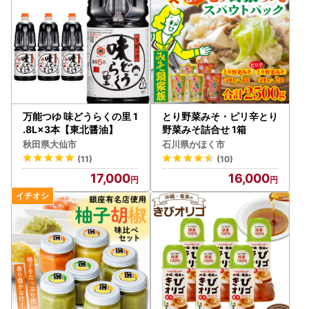
万能つゆ 味どうらくの里 1
とり野菜みそ・ピリ辛とり
.8L×3本【東北醤油】
野菜みそ詰合せ 1箱
秋田県大仙市
石川県かほく市
(11)
(10)
17,000
16,000