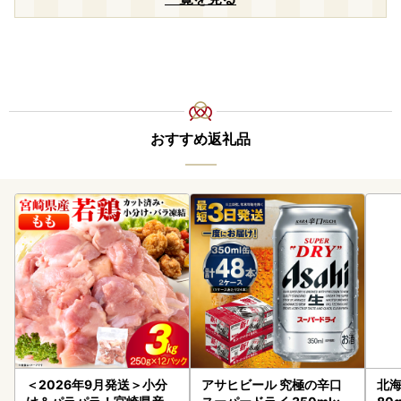
おすすめ返礼品
＜2026年9月発送＞小分
アサヒビール 究極の辛口
北海