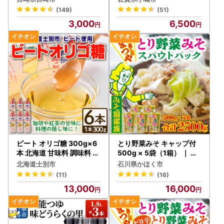
(149)
(51)
3,000
6,500
ビート オリゴ糖 300g×6
とり野菜みそ キャップ付
本 北海道 甘味料 調味料 【
500g × 5袋（1箱） ｜ み
サフォーク】B7041
そ 味噌
北海道士別市
石川県かほく市
(11)
(16)
13,000
16,000