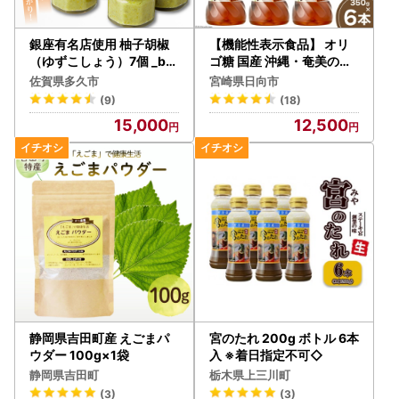
銀座有名店使用 柚子胡椒
【機能性表示食品】 オリ
（ゆずこしょう）7個 _b-1
ゴ糖 国産 沖縄・奄美のき
3
びオリゴ糖 350g×6本
佐賀県多久市
宮崎県日向市
(9)
(18)
15,000
12,500
静岡県吉田町産 えごまパ
宮のたれ 200g ボトル 6本
ウダー 100g×1袋
入 ※着日指定不可◇
静岡県吉田町
栃木県上三川町
(3)
(3)