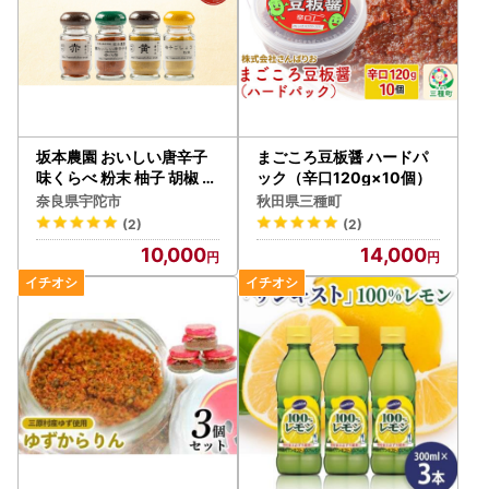
坂本農園 おいしい唐辛子
まごころ豆板醤 ハードパ
味くらべ 粉末 柚子 胡椒 ４
ック（辛口120g×10個）
点セット／万葉 有機肥料
奈良県宇陀市
秋田県三種町
ゆず こしょう からし キャ
(2)
(2)
ンプ 奈良県 宇陀市
10,000
14,000