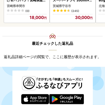
け＆パラパラ！宮崎県産鶏
スーパードライ 350ml×4
80
ももカット合計3kg_K043
8本 ビール
クラ
宮崎県串間市
茨城県守谷市
北海
-009-2609
くら
(0)
(245)
道産
18,000
30,000
23
最近チェックした返礼品
返礼品詳細ページの閲覧で、ここに履歴が表示されます。