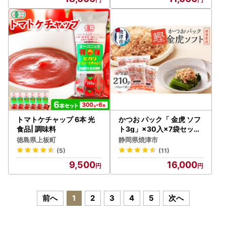
トマトケチャップ 6本 光
かつお パック「 金虎 ソフ
食品| 調味料
ト3g」×30入×7袋セット
(a15-101)
徳島県上板町
静岡県焼津市
(5)
(11)
9,500
16,000
前へ
1
2
3
4
5
次へ