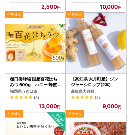
2,500
10,000
樋口養蜂場 国産百花はち
【高知県 大月町産】ジン
みつ 600g ハニー 蜂蜜
ジャーシロップ(2本)
ハチミツ
福岡県うきは市
高知県大月町
(3)
(2)
13,000
9,000