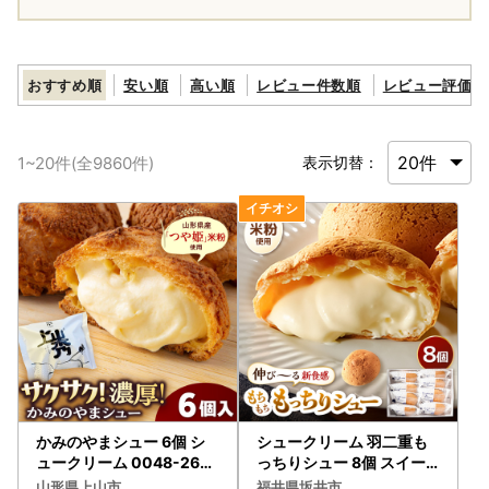
おすすめ順
安い順
高い順
レビュー件数順
レビュー評価順
1
~
20
件(全
9860
件)
表示切替：
かみのやまシュー 6個 シ
シュークリーム 羽二重も
ュークリーム 0048-260
っちりシュー 8個 スイー
3
ツ お菓子 デザート [A-08
山形県上山市
福井県坂井市