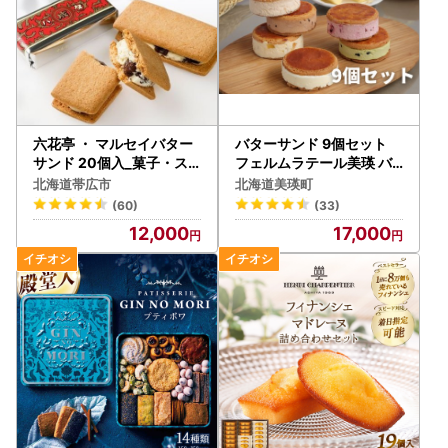
六花亭 ・ マルセイバター
バターサンド 9個セット
サンド 20個入_菓子・ス
フェルムラテール美瑛 バ
イーツ 焼き菓子 _【配送不
ター スイーツ 北海道 [017
北海道帯広市
北海道美瑛町
可地域：離島】【149060
-59]
(60)
(33)
8】
12,000
17,000