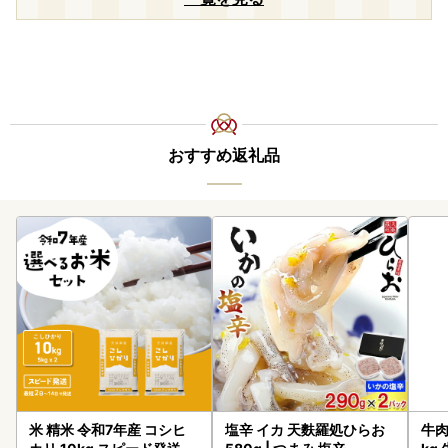
おすすめ返礼品
米 精米 令和7年産 コシヒ
塩辛 イカ 天麩羅処ひらお
牛肉 宮崎牛 赤身＆霜降り