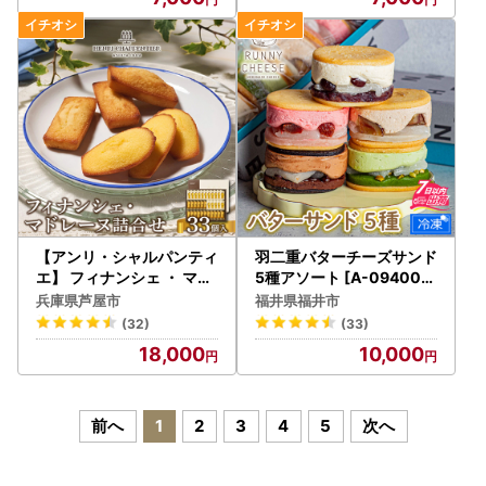
【アンリ・シャルパンティ
羽二重バターチーズサンド
エ】 フィナンシェ ・ マド
5種アソート [A-094002]
レーヌ 詰合せ 33個入り（
/ スイーツ スイーツ お菓子
兵庫県芦屋市
福井県福井市
西宮市・芦屋市共通返礼品
(32)
(33)
）
18,000
10,000
前へ
1
2
3
4
5
次へ