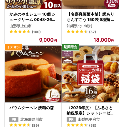
かみのやまシュー 10個 シ
【名嘉真製菓本舗】訳あり
ュークリーム 0048-260
ちんすこう 150袋 9種類
5
おまかせ【1231884】
山形県上山市
沖縄県北中城村
(100)
(57)
9,000
18,000
バウムクーヘン 妖精の森
〈2026年度〉【ふるさと
納税限定】シャトレーゼ人
気お菓子勢ぞろい!! お菓子
北海道砂川市
山梨県甲府市
福箱 シャトレーゼ
(89)
(58)