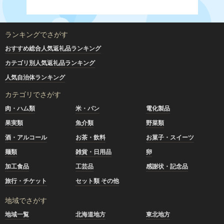
ランキングでさがす
おすすめ総合人気返礼品ランキング
カテゴリ別人気返礼品ランキング
人気自治体ランキング
カテゴリでさがす
肉・ハム類
米・パン
電化製品
果実類
魚介類
野菜類
酒・アルコール
お茶・飲料
お菓子・スイーツ
麺類
雑貨・日用品
卵
加工食品
工芸品
感謝状・記念品
旅行・チケット
セット類 その他
地域でさがす
地域一覧
北海道地方
東北地方