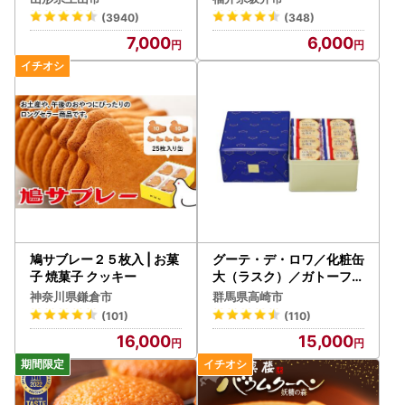
218]
(3940)
(348)
7,000
6,000
鳩サブレー２５枚入 | お菓
グーテ・デ・ロワ／化粧缶
子 焼菓子 クッキー
大（ラスク）／ガトーフェ
スタハラダ
神奈川県鎌倉市
群馬県高崎市
(101)
(110)
16,000
15,000