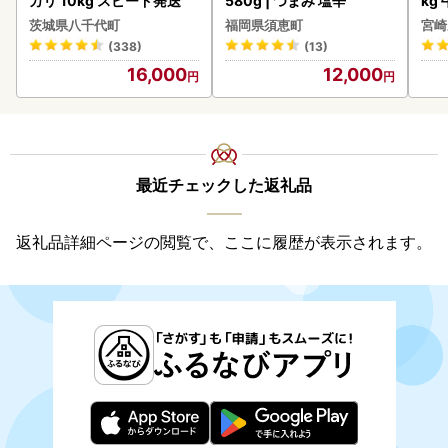
カリ 10kg スピード発送
580g | つまみ 塩辛
kg
kg
茨城県八千代町
福岡県須恵町
宮崎
(338)
(13)
16,000
12,000
最近チェックした返礼品
返礼品詳細ページの閲覧で、ここに履歴が表示されます。