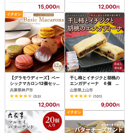
15,000
12,000
【グラモウディーズ】ベー
干し柿とイチジクと胡桃の
シックマカロン12個セッ
エンガディーナ ６個 0
ト お菓子 スイーツ デザー
121-2601
兵庫県神戸市
山形県上山市
ト ギフト 神戸お菓子
(53)
(101)
12,000
9,000