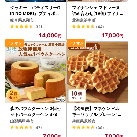
クッキー「パティスリーG
フィナンシェ マドレーヌ
IN NO MORI」プティボワ
詰め合わせ(19個) フィナ
150mm缶 / 恵那市 / 銀の
ンシェ 焼き菓子 スイーツ_
岐阜県恵那市
北海道浜中町
森 [AUBG018] クッキー
H0030-102
(32)
(44)
14,000
17,000
森のバウムクーヘン 2個セ
【冷凍便】マネケン ベル
ットバームクーヘン B-9
ギーワッフル プレーン10
個入り(TFRB-P10)【配送
山梨県甲斐市
兵庫県尼崎市
不可地域：離島】【1240
(47)
(38)
355】
7,000
7,000