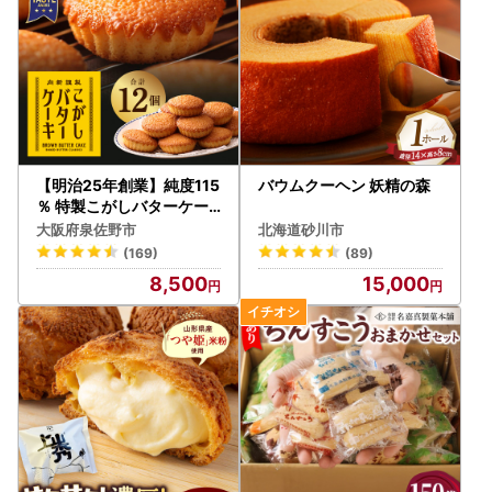
【明治25年創業】純度115
バウムクーヘン 妖精の森
％ 特製こがしバターケー
キ 12個
大阪府泉佐野市
北海道砂川市
(169)
(89)
8,500
15,000