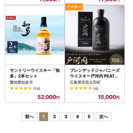
サントリーウイスキー「知
ブレンデッドジャパニーズ
多」2本セット
ウイスキー戸河内 PEATE
D CASK FINISH700ml【1
愛知県知多市
広島県安芸太田町
434311】
(14)
(4)
52,000
15,000
前へ
1
2
3
4
5
次へ