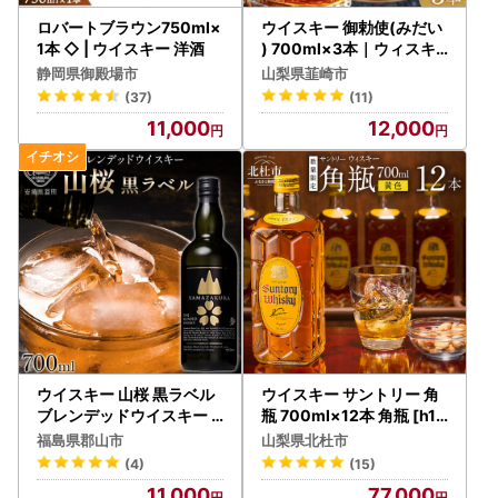
ロバートブラウン750ml×
ウイスキー 御勅使(みだい
1本 ◇ | ウイスキー 洋酒
) 700ml×3本｜ウィスキ
ー ハイボール
静岡県御殿場市
山梨県韮崎市
(37)
(11)
11,000
12,000
ウイスキー 山桜 黒ラベル
ウイスキー サントリー 角
ブレンデッドウイスキー 7
瓶 700ml×12本 角瓶 [h16
00ml
9]
福島県郡山市
山梨県北杜市
(4)
(15)
11,000
77,000