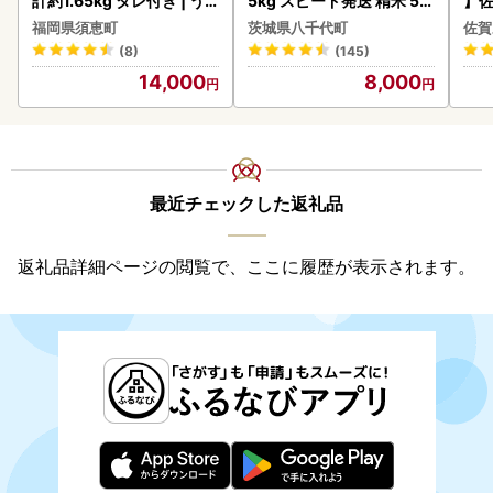
計約1.65kg タレ付き | う
5kg スピード発送 精米 5k
】佐
なぎ蒲焼
g x 1袋 白米 茨城県 八千代
2個 
福岡県須恵町
茨城県八千代町
佐賀
町
083
(8)
(145)
14,000
8,000
最近チェックした返礼品
返礼品詳細ページの閲覧で、ここに履歴が表示されます。