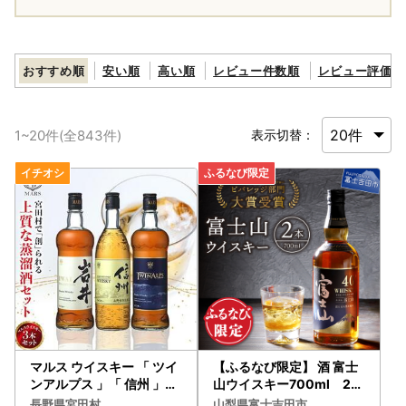
おすすめ順
安い順
高い順
レビュー件数順
レビュー評価順
1
~
20
件(全
843
件)
表示切替：
マルス ウイスキー 「 ツイ
【ふるなび限定】 酒 富士
ンアルプス 」「 信州 」「
山ウイスキー700ml 2本
岩井トラディション 」 ３
セット ハイボール FN-Lim
長野県宮田村
山梨県富士吉田市