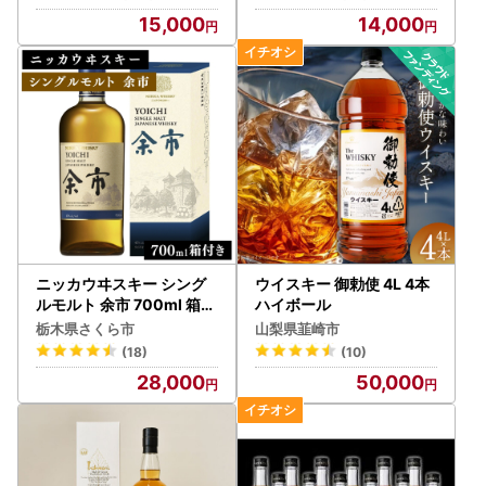
イボール
15,000
14,000
ニッカウヰスキー シング
ウイスキー 御勅使 4L 4本
ルモルト 余市 700ml 箱付
ハイボール
き
栃木県さくら市
山梨県韮崎市
(18)
(10)
28,000
50,000