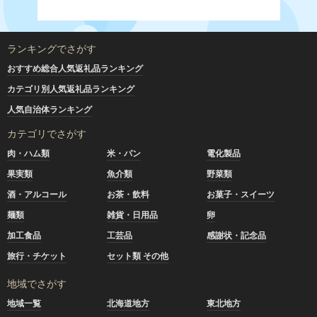
ランキングでさがす
おすすめ総合人気返礼品ランキング
カテゴリ別人気返礼品ランキング
人気自治体ランキング
カテゴリでさがす
肉・ハム類
米・パン
電化製品
果実類
魚介類
野菜類
酒・アルコール
お茶・飲料
お菓子・スイーツ
麺類
雑貨・日用品
卵
加工食品
工芸品
感謝状・記念品
旅行・チケット
セット類 その他
地域でさがす
地域一覧
北海道地方
東北地方