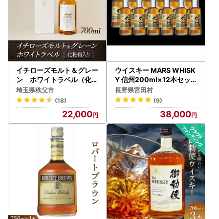
イチローズモルト＆グレー
ウイスキー MARS WHISK
ン ホワイトラベル（化粧
Y 信州200ml×12本セッ
箱入り） No.401
ト 長野限定 ブレンデッド
埼玉県秩父市
長野県宮田村
ウイスキー
(18)
(9)
22,000
38,000