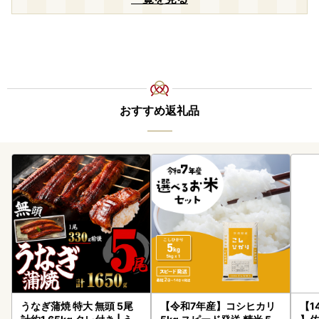
おすすめ返礼品
うなぎ蒲焼 特大 無頭 5尾
【令和7年産】コシヒカリ
【1