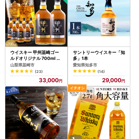
ウイスキー 甲州韮崎ゴー
サントリーウイスキー「知
ルドオリジナル 700ml 9
多」1本
本
山梨県韮崎市
愛知県知多市
(23)
(14)
33,000
29,000