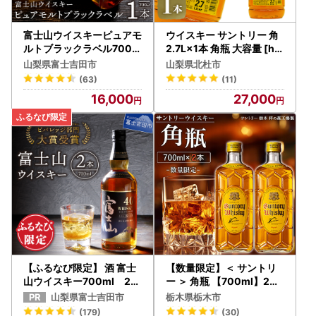
富士山ウイスキーピュアモ
ウイスキー サントリー 角
ルトブラックラベル700m
2.7L×1本 角瓶 大容量 [h1
l
69]
山梨県富士吉田市
山梨県北杜市
(63)
(11)
16,000
27,000
【ふるなび限定】 酒 富士
【数量限定】＜ サントリ
山ウイスキー700ml 2本
ー ＞ 角瓶 【700ml】2本
セット ハイボール FN-Lim
｜角瓶 お酒 さけ ウイスキ
山梨県富士吉田市
栃木県栃木市
ited-SP
ー 人気 おすすめ ギフト ハ
(179)
(30)