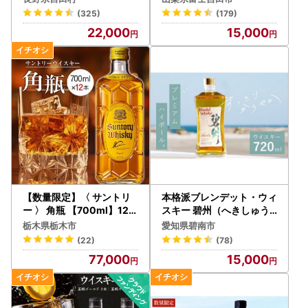
本セット
ited-SP
(325)
(179)
22,000
15,000
【数量限定】〈 サントリ
本格派ブレンデット・ウィ
ー 〉 角瓶 【700ml】12本
スキー 碧州（へきしゅう
｜角瓶 お酒 さけ ウイスキ
） H044-035
栃木県栃木市
愛知県碧南市
ー 人気 おすすめ ギフト ハ
(22)
(78)
イボール
77,000
15,000