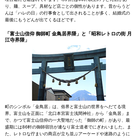
り、麺、スープ、具材など店ごとの個性があります。昔からうど
んは「ハレの日」の行事食として出されることが多く、結婚式の
最後にもうどんが出てくるほどです。
「富士山信仰 御師町 金鳥居界隈」と「昭和レトロの街 月
江寺界隈」
町のシンボル「金鳥居」は、俗界と富士山の世界をへだてる境
界。富士山を正面に「北口本宮富士浅間神社」から「金鳥居」ま
で、かつて富士山信仰の一大聖地だった「御師の町」があり、最
盛期には86軒の御師宿坊が連なり富士道者でにぎわいました。ま
た、レトロな佇まいの商店が立ち並ぶアーケードや迷路のように