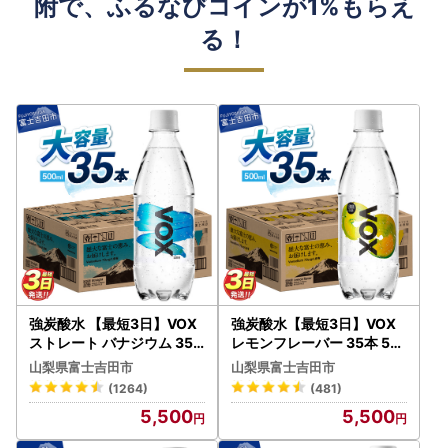
附で、ふるなびコインが1%もらえ
る！
強炭酸水 【最短3日】VOX
強炭酸水【最短3日】VOX
ストレート バナジウム 35
レモンフレーバー 35本 50
本 500ml 【富士吉田市限
0ml 【富士吉田市限定カー
山梨県富士吉田市
山梨県富士吉田市
定カートン】炭酸
トン】炭酸
(1264)
(481)
5,500
5,500