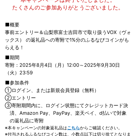
たくさんのご参加ありがとうございました。
概要
事前エントリー＆山梨県富士吉田市で取り扱うVOX（ヴォ
ックス） の返礼品への寄附で1%分のふるなびコインがも
らえる！
期間
寄附：2025年8月4日（月）12:00～2025年9月30日
（火）23:59
参加条件
①
ログイン、または新規会員登録（無料）
②
エントリー
③
寄附期間内に、ログイン状態にてクレジットカード決
済、Amazon Pay、PayPay、楽天ペイ、d払いで対象
の返礼品に寄附
本キャンペーンの対象返礼品は
こちら
からご確認ください。
付与されるふるなびコイン数は、小数点以下は切り捨てとなりま