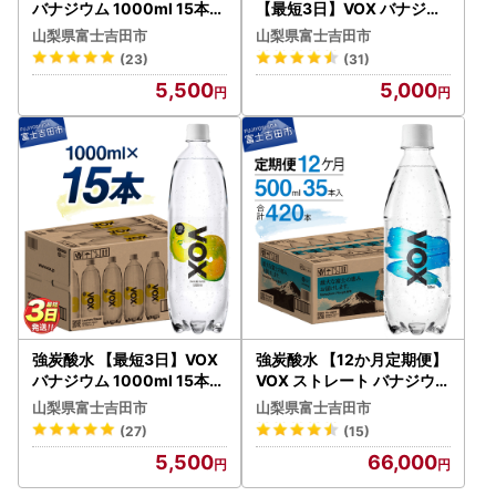
バナジウム 1000ml 15本(
【最短3日】VOX バナジウ
ストレート) 炭酸
ム 500ml 24本(コーラフレ
山梨県富士吉田市
山梨県富士吉田市
ーバー) 炭酸 FN-Limited-P
(23)
(31)
R
5,500
5,000
強炭酸水 【最短3日】VOX
強炭酸水 【12か月定期便】
バナジウム 1000ml 15本(
VOX ストレート バナジウム
レモンフレーバー) 炭酸
500ml 35本 炭酸
山梨県富士吉田市
山梨県富士吉田市
(27)
(15)
5,500
66,000