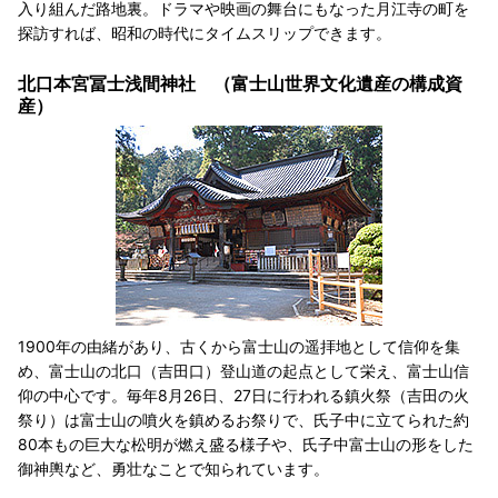
入り組んだ路地裏。ドラマや映画の舞台にもなった月江寺の町を
探訪すれば、昭和の時代にタイムスリップできます。
北口本宮冨士浅間神社 （富士山世界文化遺産の構成資
産）
1900年の由緒があり、古くから富士山の遥拝地として信仰を集
め、富士山の北口（吉田口）登山道の起点として栄え、富士山信
仰の中心です。毎年8月26日、27日に行われる鎮火祭（吉田の火
祭り）は富士山の噴火を鎮めるお祭りで、氏子中に立てられた約
80本もの巨大な松明が燃え盛る様子や、氏子中富士山の形をした
御神輿など、勇壮なことで知られています。