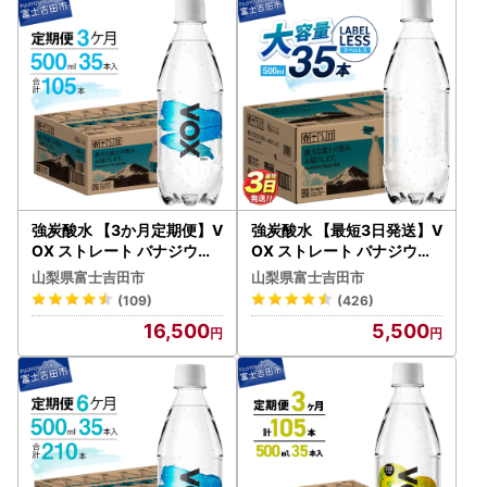
強炭酸水 【3か月定期便】V
強炭酸水 【最短3日発送】V
OX ストレート バナジウム
OX ストレート バナジウム
500ml 35本 炭酸
強炭酸水 35本 500ml ラベ
山梨県富士吉田市
山梨県富士吉田市
ルレス【富士吉田市限定カ
(109)
(426)
ートン】 炭酸
16,500
5,500