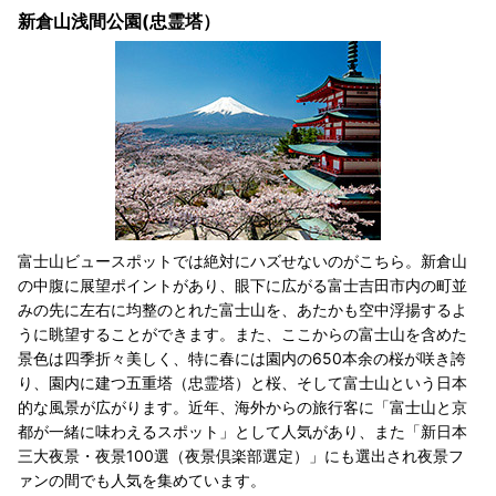
新倉山浅間公園(忠霊塔）
富士山ビュースポットでは絶対にハズせないのがこちら。新倉山
の中腹に展望ポイントがあり、眼下に広がる富士吉田市内の町並
みの先に左右に均整のとれた富士山を、あたかも空中浮揚するよ
うに眺望することができます。また、ここからの富士山を含めた
景色は四季折々美しく、特に春には園内の650本余の桜が咲き誇
り、園内に建つ五重塔（忠霊塔）と桜、そして富士山という日本
的な風景が広がります。近年、海外からの旅行客に「富士山と京
都が一緒に味わえるスポット」として人気があり、また「新日本
三大夜景・夜景100選（夜景倶楽部選定）」にも選出され夜景フ
ァンの間でも人気を集めています。