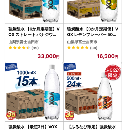
強炭酸水 【6か月定期便】V
強炭酸水 【3か月定期便】V
OX ストレート バナジウム
OX レモンフレーバー 500
500ml 35本 炭酸
ml 35本 炭酸
山梨県富士吉田市
山梨県富士吉田市
(39)
(38)
33,000
16,500
強炭酸水 【最短3日】VOX
【ふるなび限定】強炭酸水