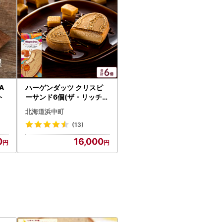
A
ハーゲンダッツ クリスピ
ト
ーサンド6個(ザ・リッチキ
ャラメル) アイスクリーム
北海道浜中町
アイス_H0016-101
(13)
0
16,000