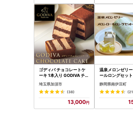
小分け ギフト 手土産 博多
福岡市
ゴディバ チョコレートケ
温泉メロンゼリー
ーキ 1本入り GODIVA チョ
ールロングセット
コケーキ
菓子 スイーツ デ
埼玉県加須市
静岡県南伊豆町
(38)
(21
13,000
1