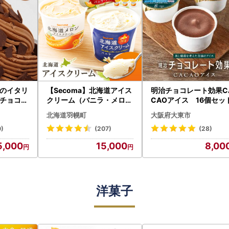
iのイタリ
【Secoma】北海道アイス
明治チョコレート効果C
チョコレ
クリーム（バニラ・メロン
CAOアイス 16個セッ
430022
各6個セット）【01103】
北海道羽幌町
大阪府大東市
0)
(207)
(28)
5,000
15,000
8,00
洋菓子