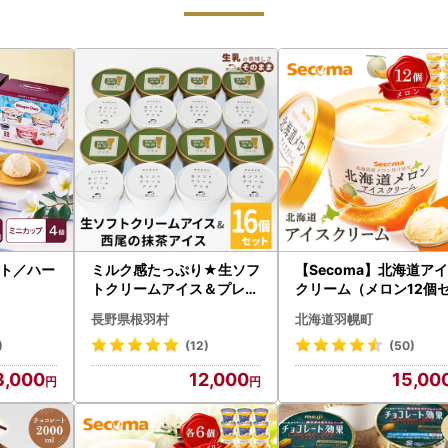
ト／ハー
ミルク感たっぷり★生ソフ
【Secoma】北海道ア
トクリームアイス＆プレミ
クリーム（メロン12個
アム 西尾の抹茶アイス 16
ト）【01102】
長野県根羽村
北海道羽幌町
個 根羽村 ネバーランド 12
000円
)
(12)
(50)
3,000
12,000
15,00