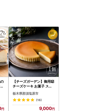
鶏の
【チーズガーデン】御用邸
ケー
チーズケーキ お菓子 スイ
ーツ ns002-014-C
栃木県那須塩原市
(16)
0
9,000