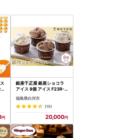
イス
銀座千疋屋 銀座ショコラ
セッ
アイス 8個 アイス F23R-4
68
福島県白河市
(15)
0
20,000