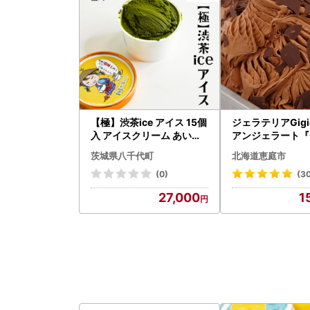
【極】渋茶ice アイス 15個
ジェラテリアGig
入 アイスクリーム あいす
アンジェラート『
ふるさと納税 ギフト スイ
ート』2000ml【
茨城県八千代町
北海道恵庭市
ーツ お菓子 お祝い 詰合せ
03】
[AF025ya]
(0)
(3
27,000
1