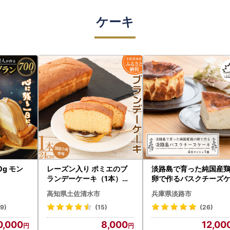
ケーキ
0g モン
レーズン入り ポミエのブ
淡路島で育った純国産
ランデーケーキ（1本）洋
卵で作るバスクチーズ
酒 ケーキ スイーツ デザー
キ 4号 ケーキ
高知県土佐清水市
兵庫県淡路市
ト スポンジケーキ 洋菓子
お菓子 おやつ 洋菓子 フル
29)
(15)
(26)
ーティ 上品 ギフト プレゼ
0,000
8,000
12,00
ント 冷凍 配送【R00117】