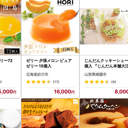
リー72
ゼリー 夕張メロン ピュア
じんだんクッキーシュー
ゼリー 15個入
個入 『じんだん本舗大
』 スイーツ 菓子 ずんだ
北海道砂川市
山形県南陽市
形県 南陽市 [1685]
0)
(17)
(9)
5,000
16,000
8,00