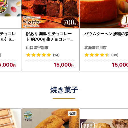
チョコレ
訳あり 濃厚 生チョコレー
バウムクーヘン 妖精の
タル】6つ
ト 約700g 生チョコレート
楽しみく
ちょこちょこ
山口県宇部市
北海道砂川市
| チョコ
子 スイ
)
(14)
(89)
お取り寄
5,000
15,000
15,00
い おし
ゼント 人
市
焼き菓子