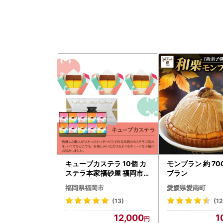
キューブカステラ 10個 カ
モンブラン 約 70
ステラ本家福砂屋 福岡市
ブラン
内製造 カステラ 福砂屋 福
福岡県福岡市
愛媛県愛南町
砂屋カステラ 福砂屋のカ
ステラ ふくさや キューブ
(13)
(1
和菓子 お菓子 菓子 おやつ
12,000
1
デザート スイーツ 個包装