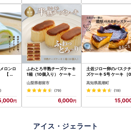
メロンロ
ふわとろ半熟チーズケーキ
土佐ジロー卵のバスク
 【 お
1箱（10個入り） ケーキ ス
ズケーキ 5号 ケーキ ［0
ザート 】
イーツ
76］
山梨県都留市
高知県黒潮町
)
(79)
(19)
5,000
6,000
15,00
アイス・ジェラート