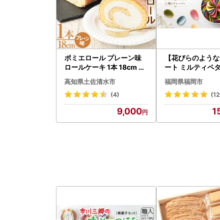
ポミエロール プレーン味
【花びらのような
ロールケーキ 1本 18cm 冷
ート ミルティペ
凍 スイーツ お菓子 デザー
のフレーバーをお
高知県土佐清水市
福岡県福岡市
ト おやつ 焼き菓子 洋菓子
ださい＜福岡市＞ 
ケーキ 生クリーム 美味し
チョコレート お菓
(4)
(12
い 柔らかい なめらか 差し
ーツ お取り寄せ 
9,000
1
入れ お祝い【R01742】
せスイーツ かわい
ゃれ ギフト プレ
気 おすすめ 福岡