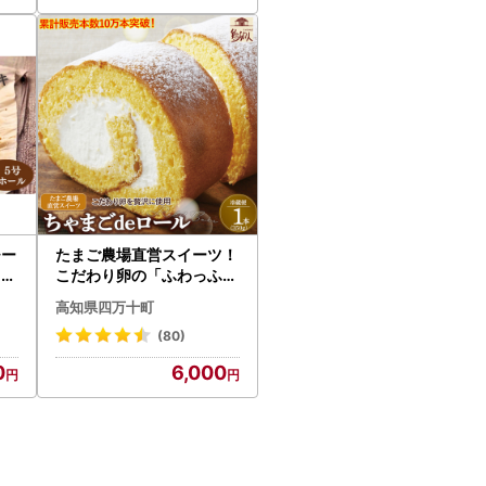
チー
たまご農場直営スイーツ！
9
こだわり卵の「ふわっふわ
」 ロールケーキ 【着日指
高知県四万十町
定可】ケーキ デザート ／
Gbn-A04
(80)
0
6,000