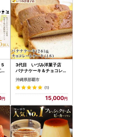
 5
3代目 いづみ洋菓子店
江
バナナケーキ＆チョコレー
 山
トケーキ
沖縄県那覇市
(1)
0
15,000