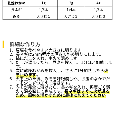
乾燥わかめ
1g
2g
4g
長ネギ
1/8本
1/4本
1/3本
みそ
大さじ１
大さじ２
大さじ３
詳細な作り方
豆腐を食べやすい大きさに切ります
長ネギは2mm程度の厚さで斜め切りにします。
鍋にだしを入れ、中火で温めます。
だしが温まったら、豆腐を投入し、1分ほど加熱しま
す。
次に乾燥わかめを投入し、さらに1分加熱したら
火
を止めます
。
火を止めた後、みそを味噌漉しや、お玉のなかでだ
しを少しずつ加えて溶きます。
みそが完全に溶けたら、長ネギを入れ、再度ごく弱
火で温め直して完成です。
長ネギはすぐに火が通る
ため、風味を活かすために最後に加えてください
。