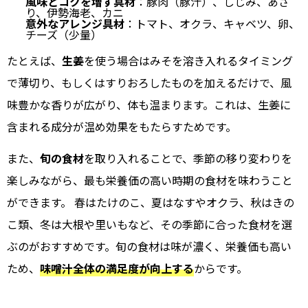
風味とコクを増す具材
：豚肉（豚汁）、しじみ、あさ
り、伊勢海老、カニ
意外なアレンジ具材
：トマト、オクラ、キャベツ、卵、
チーズ（少量）
たとえば、
生姜
を使う場合はみそを溶き入れるタイミング
で薄切り、もしくはすりおろしたものを加えるだけで、風
味豊かな香りが広がり、体も温まります。これは、生姜に
含まれる成分が温め効果をもたらすためです。
また、
旬の食材
を取り入れることで、季節の移り変わりを
楽しみながら、最も栄養価の高い時期の食材を味わうこと
ができます。 春はたけのこ、夏はなすやオクラ、秋はきの
こ類、冬は大根や里いもなど、その季節に合った食材を選
ぶのがおすすめです。旬の食材は味が濃く、栄養価も高い
ため、
味噌汁全体の満足度が向上する
からです。