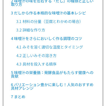
2
味噌汁の味を左右する「だし」の種類と正しい
取り方
3
だしから作る本格的な味噌汁の基本レシピ
3.1
材料の分量（豆腐とわかめの場合）
3.2
詳細な作り方
4
味噌汁をさらにおいしく作る調理のコツ
4.1
みそを溶く適切な温度とタイミング
4.2
正しいみその溶き方
4.3
具材を投入する順序
5
味噌汁の栄養価：発酵食品がもたらす健康への
貢献
6
バリエーション豊かに楽しむ！人気のおすすめ
具材アレンジ
7
まとめ