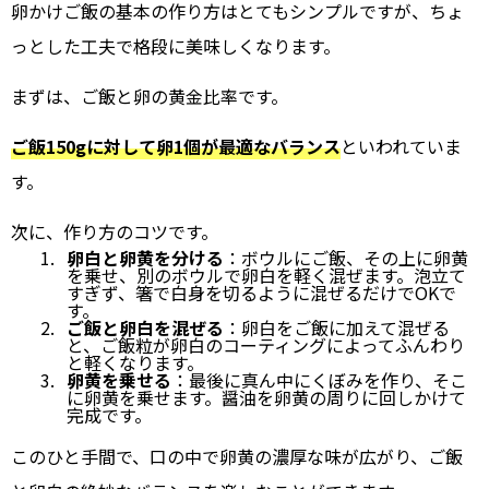
卵かけご飯の基本の作り方はとてもシンプルですが、ちょ
っとした工夫で格段に美味しくなります。
まずは、ご飯と卵の黄金比率です。
ご飯150gに対して卵1個が最適なバランス
といわれていま
す。
次に、作り方のコツです。
卵白と卵黄を分ける
：ボウルにご飯、その上に卵黄
を乗せ、別のボウルで卵白を軽く混ぜます。泡立て
すぎず、箸で白身を切るように混ぜるだけでOKで
す。
ご飯と卵白を混ぜる
：卵白をご飯に加えて混ぜる
と、ご飯粒が卵白のコーティングによってふんわり
と軽くなります。
卵黄を乗せる
：最後に真ん中にくぼみを作り、そこ
に卵黄を乗せます。醤油を卵黄の周りに回しかけて
完成です。
このひと手間で、口の中で卵黄の濃厚な味が広がり、ご飯