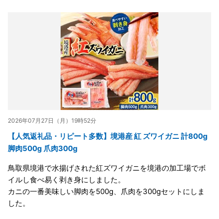
2026年07月27日（月）19時52分
【人気返礼品・リピート多数】境港産 紅 ズワイガニ 計800g
脚肉500g 爪肉300g
鳥取県境港で水揚げされた紅ズワイガニを境港の加工場でボ
イルし食べ易く剥き身にしました。
カニの一番美味しい脚肉を500g、爪肉を300gセットにしま
した。