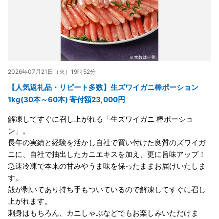
2026年07月21日（火）19時52分
【人気返礼品・リピート多数】生ズワイガニ棒ポーション
1kg(30本～60本) 寄付額23,000円
解凍してすぐに召し上がれる「生ズワイガニ 棒ポーショ
ン」。
長年の実績と経験を活かし自社で買い付けた良質のズワイガ
ニに、自社で抽出したカニエキスを加え、更に旨味アップ！
急速冷凍で本来の甘みやうま味を保ったままお届けいたしま
す。
殻が剥いてあり持ち手もついているので解凍してすぐに召し
上がれます。
刺身はもちろん、カニしゃぶなどでもお楽しみいただけま