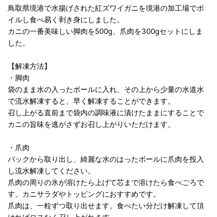
鳥取県境港で水揚げされた紅ズワイガニを境港の加工場でボ
イルし食べ易く剥き身にしました。
カニの一番美味しい脚肉を500g、爪肉を300gセットにしま
した。
【解凍方法】
・脚肉
袋のまま水の入ったボールに入れ、その上から少量の水道水
で流水解凍すると、早く解凍することができます。
召し上がる直前まで袋内の調味液に漬けたままにすることで
カニの旨味を逃がさずお召し上がりいただけます。
・爪肉
パックから取り出し、綺麗な水のはったボールに爪肉を投入
し流水解凍してください。
爪肉の周りの氷が溶けたら上げて芯まで溶けたら食べごろで
す。カニサラダやトッピングにおすすめです。
爪肉は、一粒ずつ取り出せます。食べたい分だけ解凍して頂