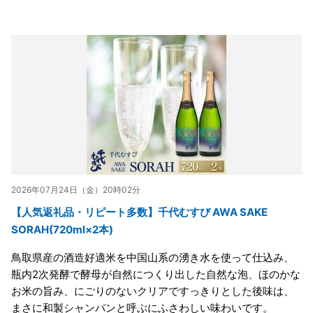
2026年07月24日（金）20時02分
【人気返礼品・リピート多数】千代むすび AWA SAKE
SORAH(720ml×2本)
鳥取県産の酒造好適米を中国山系の湧き水を使って仕込み、
瓶内2次発酵で酵母が自然につくり出した自然な泡、ほのかな
お米の旨み、にごりのないクリアですっきりとした後味は、
まさに和製シャンパンと呼ぶにふさわしい味わいです。