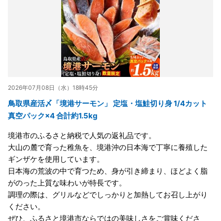
2026年07月08日（水）18時45分
鳥取県産活〆「境港サーモン」 定塩・塩鮭切り身 1/4カット
真空パック×4 合計約1.5kg
境港市のふるさと納税で人気の返礼品です。
大山の麓で育った稚魚を、境港沖の日本海で丁寧に養殖した
ギンザケを使用しています。
日本海の荒波の中で育つため、身が引き締まり、ほどよく脂
がのった上質な味わいが特長です。
調理の際は、グリルなどでしっかりと加熱してお召し上がり
ください。
ぜひ、ふるさと境港市ならではの美味しさをご賞味くださ