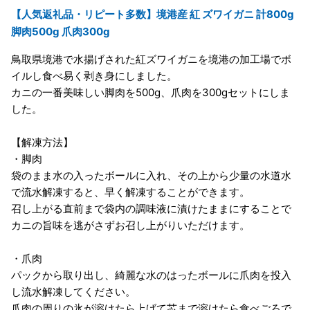
【人気返礼品・リピート多数】境港産 紅 ズワイガニ 計800g
脚肉500g 爪肉300g
鳥取県境港で水揚げされた紅ズワイガニを境港の加工場でボ
イルし食べ易く剥き身にしました。
カニの一番美味しい脚肉を500g、爪肉を300gセットにしま
した。
【解凍方法】
・脚肉
袋のまま水の入ったボールに入れ、その上から少量の水道水
で流水解凍すると、早く解凍することができます。
召し上がる直前まで袋内の調味液に漬けたままにすることで
カニの旨味を逃がさずお召し上がりいただけます。
・爪肉
パックから取り出し、綺麗な水のはったボールに爪肉を投入
し流水解凍してください。
爪肉の周りの氷が溶けたら上げて芯まで溶けたら食べごろで