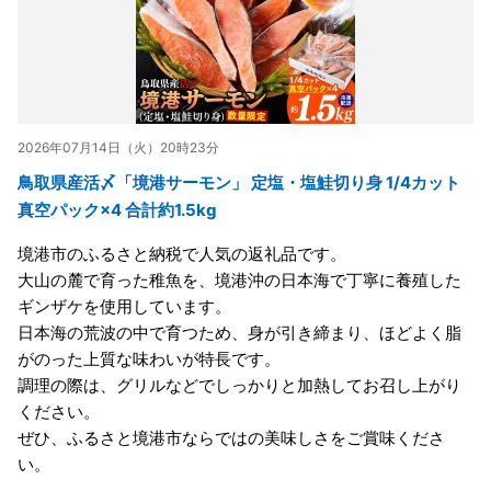
2026年07月14日（火）20時23分
鳥取県産活〆「境港サーモン」 定塩・塩鮭切り身 1/4カット
真空パック×4 合計約1.5kg
境港市のふるさと納税で人気の返礼品です。
大山の麓で育った稚魚を、境港沖の日本海で丁寧に養殖した
ギンザケを使用しています。
日本海の荒波の中で育つため、身が引き締まり、ほどよく脂
がのった上質な味わいが特長です。
調理の際は、グリルなどでしっかりと加熱してお召し上がり
ください。
ぜひ、ふるさと境港市ならではの美味しさをご賞味くださ
い。