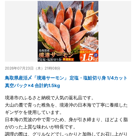
2026年07月23日（木）21時08分
鳥取県産活〆「境港サーモン」 定塩・塩鮭切り身 1/4カット
真空パック×4 合計約1.5kg
境港市のふるさと納税で人気の返礼品です。
大山の麓で育った稚魚を、境港沖の日本海で丁寧に養殖した
ギンザケを使用しています。
日本海の荒波の中で育つため、身が引き締まり、ほどよく脂
がのった上質な味わいが特長です。
調理の際は、グリルなどでしっかりと加熱してお召し上がり