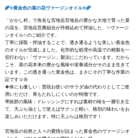
🌾✨黄金色の菜の花ヴァージンオイル✨🌾
「かかし村」で有名な宮地岳宮地岳の豊かな大地で育った菜
の花を、宮地岳営農組合が丹精込めて搾油した、✨ヴァージ
ンオイル✨のご紹介です。
丁寧に採取・搾油することで、透き通るような美しい黄金色
のオイルが完成しました。化学的な処理や高温での精製を一
切行わない「ヴァージン」製法にこだわっています。だから
こそ、菜の花本来の豊かな風味や栄養成分がそのまま生きて
います。この透き通った黄金色は、まさにその丁寧な作業の
証です☺️🌼
🍀体にも優しい：普段お使いのサラダ油の代わりとしてご使
用いただけ、胃もたれしにくいのが特徴です。
🏵️抜群の風味：ドレッシングにすれば素材の味を一層引き立
て、天ぷら油として使えばサクッと軽い、格別の味わいをお
楽しみいただけます。特に天ぷらは格別です！
宮地岳の自然と人々の愛情が詰まった黄金色のヴァージンオ