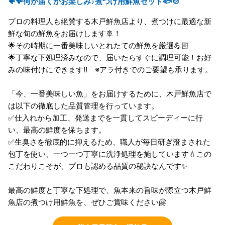
🐠🪸何が届くかお楽しみ♪煮つけ用鮮魚セット🐟🍲
プロの料理人も絶賛する木戸鮮魚店より、煮つけに最適な新
鮮な旬の鮮魚をお届けします🚢！
🌟その時期に一番美味しいとれたての鮮魚を厳選💪🏻
🌟丁寧な下処理済みなので、届いたらすぐに調理可能！お好
みの味付けにできます‼️ ※アラ付きでのご要望も承ります。
「今、一番美味しい魚」をお届けするために、木戸鮮魚店で
は以下の徹底した品質管理を行っています。
✅仕入れから加工、発送までを一貫してスピーディーに行
い、最高の鮮度を保ちます。
✅生臭さを徹底的に抑えるため、職人が毎日研ぎ澄まされた
包丁を使い、一つ一つ丁寧に洗浄処理を施しています💧この
こだわりこそが、プロも認める品質の秘訣なんです✨
最高の鮮度と丁寧な下処理で、魚本来の旨味が際立つ木戸鮮
魚店の煮つけ用鮮魚を、ぜひご賞味ください🤗