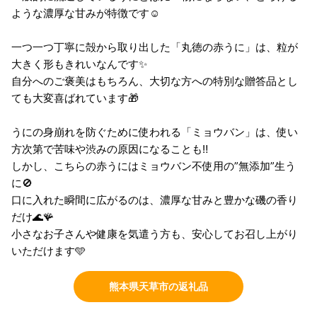
ような濃厚な甘みが特徴です☺️
一つ一つ丁寧に殻から取り出した「丸徳の赤うに」は、粒が
大きく形もきれいなんです✨
自分へのご褒美はもちろん、大切な方への特別な贈答品とし
ても大変喜ばれています🎁
うにの身崩れを防ぐために使われる「ミョウバン」は、使い
方次第で苦味や渋みの原因になることも‼️
しかし、こちらの赤うにはミョウバン不使用の”無添加”生う
に🚫
口に入れた瞬間に広がるのは、濃厚な甘みと豊かな磯の香り
だけ🌊🪸
小さなお子さんや健康を気遣う方も、安心してお召し上がり
いただけます🩵
熊本県天草市の返礼品