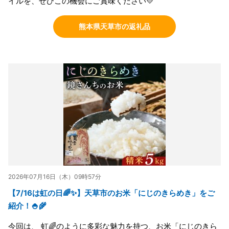
イルを、ぜひこの機会にご賞味ください💛
熊本県天草市の返礼品
2026年07月16日（木）09時57分
【7/16は虹の日🌈✨】天草市のお米「にじのきらめき」をご
紹介！🍚🌾
今回は、 虹🌈のように多彩な魅力を持つ、お米「にじのきら