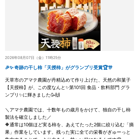
2026年08月07日（金）11時25分
🎉✨ 奇跡の干し柿「天授柿」がグランプリ受賞🏆🎊
天草市のアマテ農園が丹精込めて作り上げた、天然の和菓子
【天授柿】が、この度なんと✨第101回 食品・飲料部門 グラ
ンプリ✨に輝きました🥳🙌
＼アマテ農園では、十数年もの歳月をかけて、独自の干し柿
製法を確立しました／
🔶通常は10個ほど実る柿を、あえてたった2個に絞り込む「摘
果」作業をしています。残った実に全ての栄養がぎゅーっと