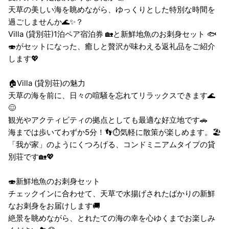
天草の美しい海を眺めながら、ゆっくりとした特別な時間を
過ごしませんか🌊✨？
Villa (貸別荘)1泊ペア宿泊券 🏡と新鮮地魚のお刺身セット 🐟
🍣がセットになった、癒しと贅沢が味わえる返礼品をご紹介
します💖
🏠Villa (貸別荘)の魅力
天草の海を前に、日々の喧騒を忘れてリラックスできます🌊
😌
観光やアクティビティの拠点としても最適な好立地です🚗
海までは歩いてわずか5分！👣⏱️気軽に散策が楽しめます。🏖️
「我が家」のようにくつろげる、コンドミニアムタイプの貸
別荘です🏡💖
🍣新鮮地魚のお刺身セット
チェックインに合わせて、天草で水揚げされたばかりの新鮮
なお刺身をお届けします🚚
絶景を眺めながら、とれたての海の幸を心ゆくまでお楽しみ