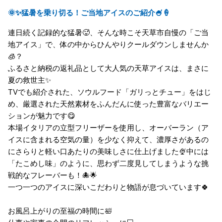
🌞✨猛暑を乗り切る！ご当地アイスのご紹介🍧🍦
連日続く記録的な猛暑🥵、そんな時こそ天草市自慢の「ご当
地アイス」で、体の中からひんやりクールダウンしませんか
🧊？
ふるさと納税の返礼品として大人気の天草アイスは、まさに
夏の救世主✨
TVでも紹介された、ソウルフード「ガリっとチュー」をはじ
め、厳選された天然素材をふんだんに使った豊富なバリエー
ションが魅力です😋
本場イタリアの立型フリーザーを使用し、オーバーラン（ア
イスに含まれる空気の量）を少なく抑えて、濃厚さがあるの
にさらりと軽い口あたりの美味しさに仕上げました🍨中には
「たこめし味」のように、思わず二度見してしまうような挑
戦的なフレーバーも！🐙🌟
一つ一つのアイスに深いこだわりと物語が息づいています🍀
お風呂上がりの至福の時間に🛀