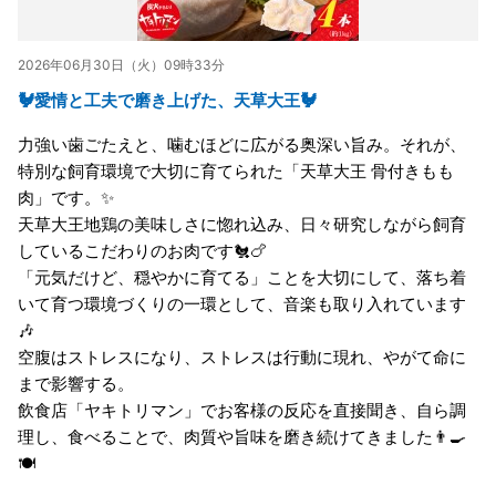
2026年06月30日（火）09時33分
🐓愛情と工夫で磨き上げた、天草大王🐓
力強い歯ごたえと、噛むほどに広がる奥深い旨み。それが、
特別な飼育環境で大切に育てられた「天草大王 骨付きもも
肉」です。✨
天草大王地鶏の美味しさに惚れ込み、日々研究しながら飼育
しているこだわりのお肉です🐔🍗
「元気だけど、穏やかに育てる」ことを大切にして、落ち着
いて育つ環境づくりの一環として、音楽も取り入れています
🎶
空腹はストレスになり、ストレスは行動に現れ、やがて命に
まで影響する。
飲食店「ヤキトリマン」でお客様の反応を直接聞き、自ら調
理し、食べることで、肉質や旨味を磨き続けてきました👨‍🍳
🍽️