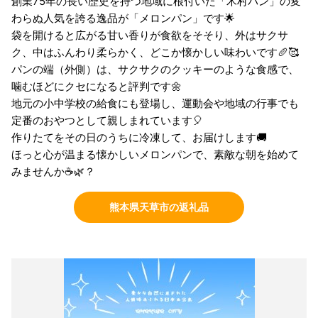
創業75年の長い歴史を持つ地域に根付いた「木村パン」の変
わらぬ人気を誇る逸品が「メロンパン」です🌟
袋を開けると広がる甘い香りが食欲をそそり、外はサクサ
ク、中はふんわり柔らかく、どこか懐かしい味わいです🥖🥰
パンの端（外側）は、サクサクのクッキーのような食感で、
噛むほどにクセになると評判です🌼
地元の小中学校の給食にも登場し、運動会や地域の行事でも
定番のおやつとして親しまれています🎈
作りたてをその日のうちに冷凍して、お届けします🚚
ほっと心が温まる懐かしいメロンパンで、素敵な朝を始めて
みませんか☕️🌿？
熊本県天草市の返礼品