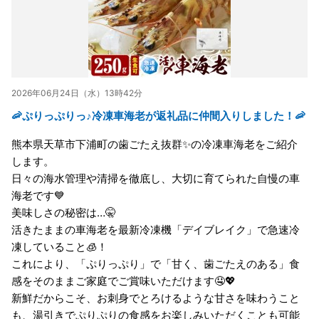
2026年06月24日（水）13時42分
🦐ぷりっぷりっ♪冷凍車海老が返礼品に仲間入りしました！🦐
熊本県天草市下浦町の歯ごたえ抜群✨の冷凍車海老をご紹介
します。
日々の海水管理や清掃を徹底し、大切に育てられた自慢の車
海老です💙
美味しさの秘密は…🤫
活きたままの車海老を最新冷凍機「デイブレイク」で急速冷
凍していること🧊！
これにより、「ぷりっぷり」で「甘く、歯ごたえのある」食
感をそのままご家庭でご賞味いただけます🤤💖
新鮮だからこそ、お刺身でとろけるような甘さを味わうこと
も、湯引きでぷりぷりの食感をお楽しみいただくことも可能