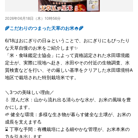
2026年06月18日（木）10時56分
🌾こだわりのつまった天草のお米🍚🌾
6/18はおにぎりの日🍙ということで、おにぎりにもぴったり
な天草自慢のお米をご紹介します✨
「米・食味鑑定士協会」によって資格認定された水田環境鑑
定士が、実際に現地へ赴き、水田やその付近の生物調査、水
質検査などを行い、その厳しい基準をクリアした水田環境特A
地区で栽培された特別栽培米です。
＼3つの美味しい理由／
💧 澄んだ水：山から流れ出る清らかな水が、お米の風味を豊
かにします。
🌱 健全な環境：多様な生き物が暮らす健全な土壌が、お米の
成長を支えます💪
⌛ 丁寧な手間：有機栽培による細やかな管理が、お米本来の
力を引き出します