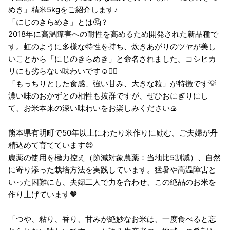
めき」精米5kgをご紹介します♪
「にじのきらめき」とは🤔？
2018年に高温障害への耐性を高めるため開発された新品種で
す。虹のように多様な特性を持ち、炊きあがりのツヤが美し
いことから「にじのきらめき」と命名されました。コシヒカ
リにも劣らない味わいです☺️👍🏻
「もっちりとした食感、強い甘み、大きな粒」が特徴です💡
濃い味のおかずとの相性も抜群ですが、ぜひおにぎりにし
て、お米本来の深い味わいをお楽しみください🍙
熊本県有明町で50年以上にわたり米作りに励む、ご夫婦が丹
精込めて育てています😌
農薬の使用を極力控え（節減対象農薬：当地比5割減）、自然
に寄り添った栽培方法を実践しています。猛暑や高温障害と
いった困難にも、夫婦二人で力を合わせ、この絶品のお米を
作り上げています🧡
「つや、粘り、香り、甘みが絶妙なお米は、一度食べると忘