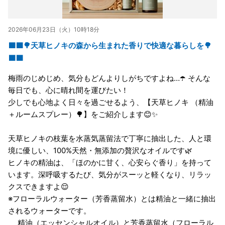
2026年06月23日（火）10時18分
🟩🟩🌳天草ヒノキの森から生まれた香りで快適な暮らしを🌳
🟩🟩
梅雨のじめじめ、気分もどんよりしがちですよね…☂️ そんな
毎日でも、心に晴れ間を運びたい！
少しでも心地よく日々を過ごせるよう、【天草ヒノキ （精油
＋ルームスプレー）🌳】をご紹介します😊✨
天草ヒノキの枝葉を水蒸気蒸留法で丁寧に抽出した、人と環
境に優しい、100%天然・無添加の贅沢なオイルです🌿
ヒノキの精油は、「ほのかに甘く、心安らぐ香り」を持って
います。深呼吸するたび、気分がスーッと軽くなり、リラッ
クスできますよ😌
※フローラルウォーター（芳香蒸留水）とは精油と一緒に抽出
されるウォーターです。
精油（エッセンシャルオイル）と芳香蒸留水（フローラル