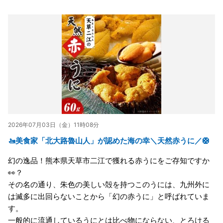
2026年07月03日（金）11時08分
🚤美食家「北大路魯山人」が認めた海の幸＼天然赤うに／🛟
幻の逸品！熊本県天草市二江で獲れる赤うにをご存知ですか
👀？
その名の通り、朱色の美しい殻を持つこのうには、九州外に
は滅多に出回らないことから「幻の赤うに」と呼ばれていま
す。
一般的に流通しているうにとは比べ物にならない、とろける