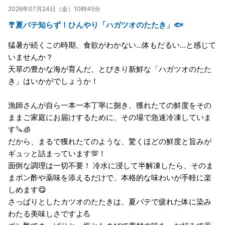
2026年07月24日（金）10時45分
🎐夏バテ知らず！ひんやり「ハガツオのたたき」🐟
猛暑が続くこの時期、食欲がわかない…体もだるい…と感じて
いませんか？
天草の豊かな海が育んだ、とびきり新鮮な「ハガツオのたた
き」はいかがでしょうか！
漁師さんが自ら一本一本丁寧に捌き、獲れたての鮮度をその
ままご家庭にお届けするために、その場で急速冷凍していま
す🔪🧊
だから、まるで獲れたてのような、驚くほどの鮮度と旨みが
ギュッと詰まっています💯！
面倒な調理は一切不要！ 冷水に浸して半解凍したら、そのま
まポン酢や薬味を添えるだけで、本格的な味わいが手軽に楽
しめます😋
さっぱりとしたカツオのたたきは、夏バテで疲れた体に染み
わたる美味しさですよ💪