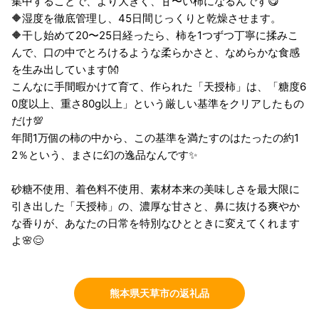
集中することで、より大きく、甘〜い柿になるんです😋
🔶湿度を徹底管理し、45日間じっくりと乾燥させます。
🔶干し始めて20〜25日経ったら、柿を1つずつ丁寧に揉みこ
んで、口の中でとろけるような柔らかさと、なめらかな食感
を生み出しています👐
こんなに手間暇かけて育て、作られた「天授柿」は、「糖度6
0度以上、重さ80g以上」という厳しい基準をクリアしたもの
だけ💯
年間1万個の柿の中から、この基準を満たすのはたったの約1
2％という、まさに幻の逸品なんです✨
砂糖不使用、着色料不使用、素材本来の美味しさを最大限に
引き出した「天授柿」の、濃厚な甘さと、鼻に抜ける爽やか
な香りが、あなたの日常を特別なひとときに変えてくれます
よ🌸😌
熊本県天草市の返礼品