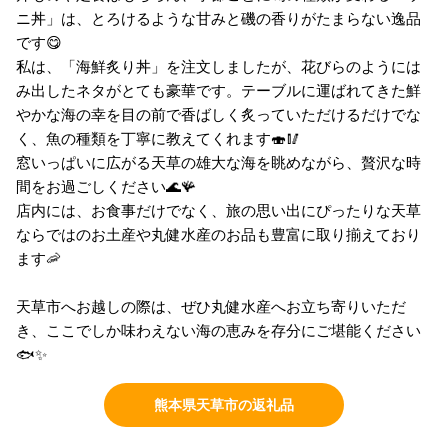
ニ丼」は、とろけるような甘みと磯の香りがたまらない逸品
です😋
私は、「海鮮炙り丼」を注文しましたが、花びらのようには
み出したネタがとても豪華です。テーブルに運ばれてきた鮮
やかな海の幸を目の前で香ばしく炙っていただけるだけでな
く、魚の種類を丁寧に教えてくれます🍣🥢
窓いっぱいに広がる天草の雄大な海を眺めながら、贅沢な時
間をお過ごしください🌊🪸
店内には、お食事だけでなく、旅の思い出にぴったりな天草
ならではのお土産や丸健水産のお品も豊富に取り揃えており
ます🦐
天草市へお越しの際は、ぜひ丸健水産へお立ち寄りいただ
き、ここでしか味わえない海の恵みを存分にご堪能ください
🐟✨
熊本県天草市の返礼品