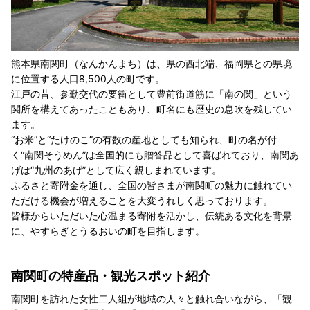
熊本県南関町（なんかんまち）は、県の西北端、福岡県との県境
に位置する人口8,500人の町です。
江戸の昔、参勤交代の要衝として豊前街道筋に「南の関」という
関所を構えてあったこともあり、町名にも歴史の息吹を残してい
ます。
“お米”と“たけのこ”の有数の産地としても知られ、町の名が付
く“南関そうめん”は全国的にも贈答品として喜ばれており、南関あ
げは“九州のあげ”として広く親しまれています。
ふるさと寄附金を通し、全国の皆さまが南関町の魅力に触れてい
ただける機会が増えることを大変うれしく思っております。
皆様からいただいた心温まる寄附を活かし、伝統ある文化を背景
に、やすらぎとうるおいの町を目指します。
南関町の特産品・観光スポット紹介
南関町を訪れた女性二人組が地域の人々と触れ合いながら、「観