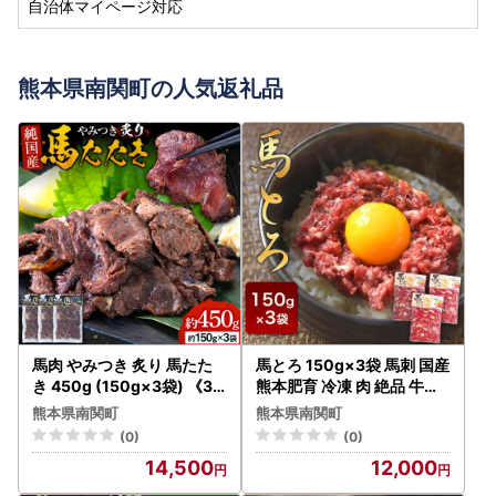
自治体マイページ対応
熊本県南関町の人気返礼品
馬肉 やみつき 炙り 馬たた
馬とろ 150g×3袋 馬刺 国産
き 450g (150g×3袋) 《30
熊本肥育 冷凍 肉 絶品 牛肉
日以内に出荷予定(土日祝除
よりヘルシー 馬肉 予約 熊
熊本県南関町
熊本県南関町
く)》 熊本県 南関町 肉 たた
本県南関町《7-14日以内に
(0)
(0)
き 惣菜 おつまみ 送料無料
出荷予定(土日祝除く)》
14,500
12,000