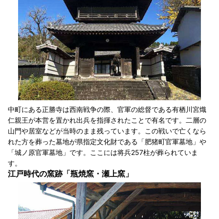
中町にある正勝寺は西南戦争の際、官軍の総督である有栖川宮熾
仁親王が本営を置かれ出兵を指揮されたことで有名です。二層の
山門や居室などが当時のまま残っています。この戦いで亡くなら
れた方を葬った墓地が県指定文化財である「肥猪町官軍墓地」や
「城ノ原官軍墓地」です。ここには将兵257柱が葬られていま
す。
江戸時代の窯跡「瓶焼窯・瀬上窯」