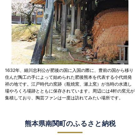
1632年、細川忠利公が肥後の国に入国の際に、豊前の国から移り
住んだ陶工の手によって始められた肥後熊本を代表する小代焼発
祥の地です。江戸時代の窯跡（瓶焼窯、瀬上窯）が当時の水漉し
場やろくろ場跡とともに保存されています。周辺には4軒の窯元が
集積しており、陶芸ファンは一度は訪れてみたい場所です。
熊本県南関町のふるさと納税