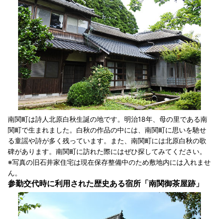
南関町は詩人北原白秋生誕の地です。明治18年、母の里である南
関町で生まれました。白秋の作品の中には、南関町に思いを馳せ
る童謡や詩が多く残っています。また、南関町には北原白秋の歌
碑があります。南関町に訪れた際にはぜひ探してみてください。
※写真の旧石井家住宅は現在保存整備中のため敷地内には入れませ
ん。
参勤交代時に利用された歴史ある宿所「南関御茶屋跡」