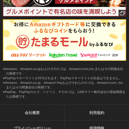
Amazon、Amazon.co.jpおよびそのロゴは、Amazon.com,Inc.またはその関連会社
の商標です。
PayPayマネーライトが付与されます。PayPayマネーライトの出金はできません。
Amazon、Amazon.co.jp、Amazon Payおよびそれらのロゴは、Amazon.com, Inc.
またはその関連会社の商標です。
PayPay、PayPayのロゴ、ペイペイ、Ｐのロゴは、LINEヤフー株式会社の登録商標ま
たは商標です。
会社概要
利用規約
プライバシーポリシー
採用情報