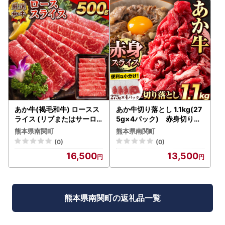
あか牛(褐毛和牛) ロースス
あか牛切り落とし 1.1kg(27
ライス (リブまたはサーロ
5g×4パック) 赤身切り落
イン) 500g 熊本県産 肉 和
としスライス《30日以内に
熊本県南関町
熊本県南関町
牛 牛肉 赤牛 あかうし リブ
出荷予定(土日祝除く)》肉
(0)
(0)
ロース サーロイン 冷凍 《3
牛肉 切り落とし 国産牛 切
16,500
13,500
0日以内に出荷予定(土日祝
落とし ブランド牛 すき焼き
除く)》送料無料 熊本県南
スライス カレー 焼肉 小分
関町
け
熊本県南関町の返礼品一覧