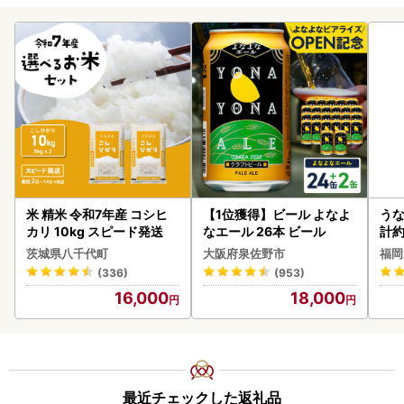
米 精米 令和7年産 コシヒ
【1位獲得】ビール よなよ
うな
カリ 10kg スピード発送
なエール 26本 ビール
計約
な
茨城県八千代町
大阪府泉佐野市
福岡
(336)
(953)
16,000
18,000
最近チェックした返礼品