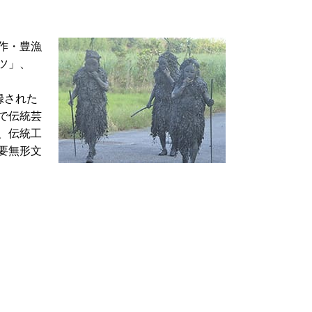
作・豊漁
ツ」、
録された
で伝統芸
、伝統工
要無形文