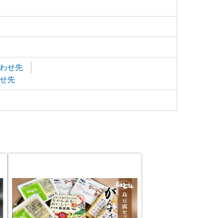
わせ先
せ先