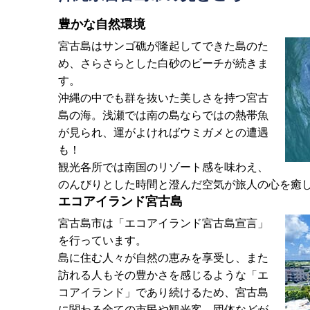
豊かな自然環境
宮古島はサンゴ礁が隆起してできた島のた
め、さらさらとした白砂のビーチが続きま
す。
沖縄の中でも群を抜いた美しさを持つ宮古
島の海。浅瀬では南の島ならではの熱帯魚
が見られ、運がよければウミガメとの遭遇
も！
観光各所では南国のリゾート感を味わえ、
のんびりとした時間と澄んだ空気が旅人の心を癒
エコアイランド宮古島
宮古島市は「エコアイランド宮古島宣言」
を行っています。
島に住む人々が自然の恵みを享受し、また
訪れる人もその豊かさを感じるような「エ
コアイランド」であり続けるため、宮古島
に関わる全ての市民や観光客、団体などが