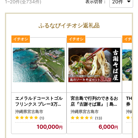
1
~
20
件(全
734
件)
表示切替：
ふるなびイチオシ返礼品
エメラルドコーストゴル
宮古島で行列のできるお
THE 
フリンクス プレー3万点
店『古謝そば屋』｜島の
券 
クーポン
ソーキそば2人前セット
のオ
沖縄県宮古島市
沖縄県宮古島市
沖縄県
」と
(1)
(13)
100,000
6,000