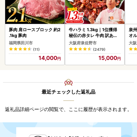
豚肉 肩ロースブロック 約2
牛ハラミ 1.3kg｜1位獲得
泉州
.1kg 豚肉
秘伝の赤タレ 牛肉 訳あり
オル
焼肉 BBQ
福岡県田川市
大阪府泉佐野市
大阪
(11)
(2479)
14,000
15,000
最近チェックした返礼品
返礼品詳細ページの閲覧で、ここに履歴が表示されます。