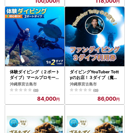
100,000
118,000
体験ダイビング（２ボート
ダイビングYouTuber Tott
ダイブ）マールプロモーシ
yのお店！３ダイブ（魔王
ョン（MA01）
の宮殿など）BIGHOLIDA
沖縄県宮古島市
沖縄県宮古島市
Y（DB01）
(0)
(0)
84,000
86,000