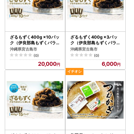
ざるもずく400g ×10パッ
ざるもずく400g ×3パッ
ク（伊良部島もずくパラダ
ク（伊良部島もずくパラダ
イス）（HW03）
イス）（HW01）
沖縄県宮古島市
沖縄県宮古島市
(0)
(0)
20,000
6,000