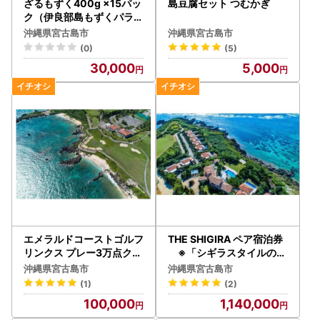
ざるもずく400g ×15パッ
島豆腐セット つむかぎ
ク（伊良部島もずくパラダ
イス）（HW04）
沖縄県宮古島市
沖縄県宮古島市
(0)
(5)
30,000
5,000
エメラルドコーストゴルフ
THE SHIGIRA ペア宿泊券
リンクス プレー3万点クー
※「シギラスタイルのオ
ポン
ールインクルーシブ」とい
沖縄県宮古島市
沖縄県宮古島市
う贅沢
(1)
(2)
100,000
1,140,000