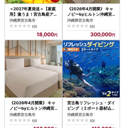
＜2027年夏発送＞【家庭
《2026年4月開業》 キャ
用】激うま！宮古島産アッ
ノピーbyヒルトン沖縄宮
プルマンゴー1kg(2～3玉)
古島リゾートご利用券【9
沖縄県宮古島市
沖縄県宮古島市
ふれあいフルーツ宮古島(F
0,000円分】（TC003）
(0)
(0)
A01)
18,000
300,000
《2026年4月開業》 キャ
宮古島リフレッシュ・ダイ
ノピーbyヒルトン沖縄宮
ビング（２ボート器材込み
古島リゾートご利用券【3
：マンツーマンダイブ）マ
沖縄県宮古島市
沖縄県宮古島市
0,000円分】（TC002）
ールプロモーション（MA
(0)
(0)
02）