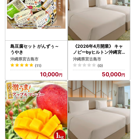
島豆腐セット がんずぅ～
《2026年4月開業》 キャ
うやき
ノピーbyヒルトン沖縄宮
古島リゾートご利用券【1
沖縄県宮古島市
沖縄県宮古島市
5,000円分】（TC001）
(11)
(0)
10,000
50,000