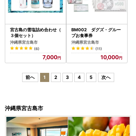
宮古島の雪塩詰め合わせ（
BM002 ダグズ・グルー
３個セット）
プお食事券
沖縄県宮古島市
沖縄県宮古島市
(6)
(11)
7,000
10,000
前へ
1
2
3
4
5
次へ
沖縄県宮古島市