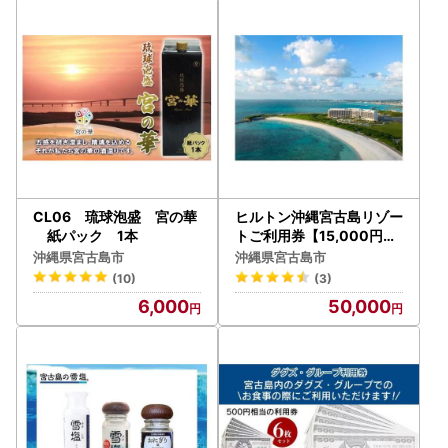
CL06 琉球泡盛 宮の華
ヒルトン沖縄宮古島リゾー
紙パック 1本
トご利用券【15,000円】
（JQ002）
沖縄県宮古島市
沖縄県宮古島市
(10)
(3)
6,000
50,000