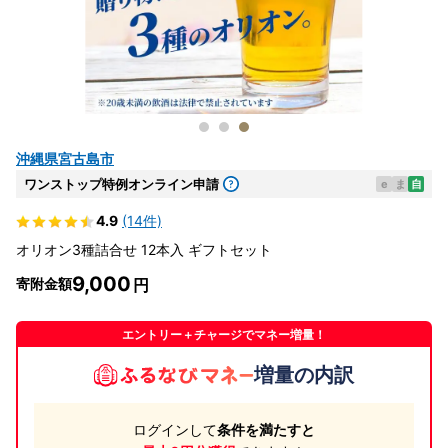
沖縄県宮古島市
ワンストップ特例オンライン申請
e
ま
自
4.9
(14件)
オリオン3種詰合せ 12本入 ギフトセット
9,000
寄附金額
エントリー＋チャージでマネー増量！
増量の内訳
ログインして
条件を満たすと