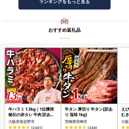
ランキングをもっと見る
おすすめ返礼品
牛ハラミ 1.3kg｜1位獲得
牛タン 厚切り 牛タン[訳あ
えび
秘伝の赤タレ 牛肉 訳あり
り 塩味 1kg]
む
焼肉 BBQ
大阪府泉佐野市
宮崎県宮崎市
大阪
(2481)
(348)