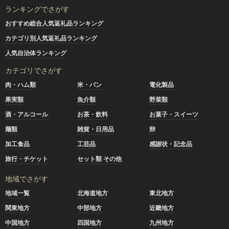
ランキングでさがす
おすすめ総合人気返礼品ランキング
カテゴリ別人気返礼品ランキング
人気自治体ランキング
カテゴリでさがす
肉・ハム類
米・パン
電化製品
果実類
魚介類
野菜類
酒・アルコール
お茶・飲料
お菓子・スイーツ
麺類
雑貨・日用品
卵
加工食品
工芸品
感謝状・記念品
旅行・チケット
セット類 その他
地域でさがす
地域一覧
北海道地方
東北地方
関東地方
中部地方
近畿地方
中国地方
四国地方
九州地方