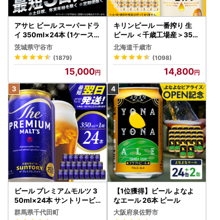
アサヒ ビール スーパードラ
キリンビール 一番搾り 生
イ 350ml×24本 (1ケース)
ビール ＜千歳工場産＞350
究極の辛口 ＜茨城工場＞ 缶
ml（24本）
茨城県守谷市
北海道千歳市
ビール Asahi superDRY お
(1879)
(1098)
酒
15,000
14,800
ビール プレミアムモルツ 3
【1位獲得】ビール よなよ
50ml×24本 サントリービ
なエール 26本 ビール
ール
群馬県千代田町
大阪府泉佐野市