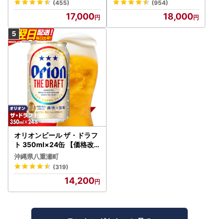
(455)
(954)
17,000
18,000
オリオンビール ザ・ドラフ
ト 350ml×24缶 【価格改
定YI】
沖縄県八重瀬町
(319)
14,200