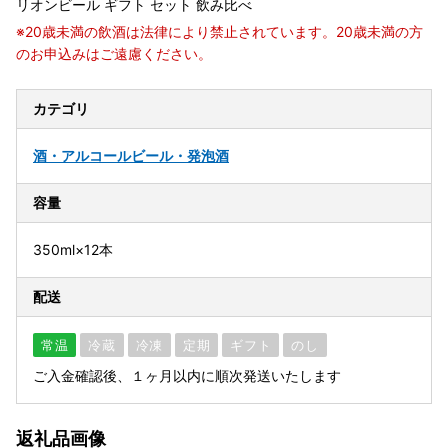
リオンビール ギフト セット 飲み比べ
※20歳未満の飲酒は法律により禁止されています。20歳未満の方
のお申込みはご遠慮ください。
カテゴリ
酒・アルコール
ビール・発泡酒
容量
350ml×12本
配送
常温
冷蔵
冷凍
定期
ギフト
のし
ご入金確認後、１ヶ月以内に順次発送いたします
返礼品画像