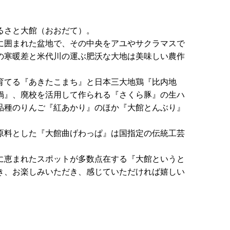
るさと大館（おおだて）。
に囲まれた盆地で、その中央をアユやサクラマスで
の寒暖差と米代川の運ぶ肥沃な大地は美味しい農作
育てる『あきたこまち』と日本三大地鶏『比内地
鍋』、廃校を活用して作られる『さくら豚』の生ハ
品種のりんご『紅あかり』のほか『大館とんぶり』
原料とした『大館曲げわっぱ』は国指定の伝統工芸
に恵まれたスポットが多数点在する『大館というと
き、お楽しみいただき、感じていただければ嬉しい