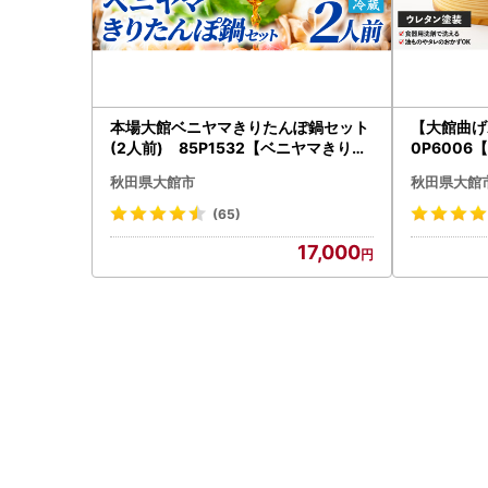
本場大館ベニヤマきりたんぽ鍋セット
【大館曲げ
(2人前) 85P1532【ベニヤマきりた
0P6006
んぽ工房】
秋田県大館市
秋田県大館
(65)
17,000