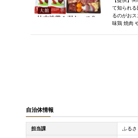
【提供】㈱
て知られる
るのがおス
味鶏 焼肉 
自治体情報
担当課
ふるさ