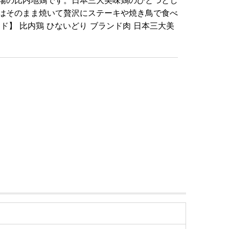
本場の比内地鶏です。日本三大美味鶏のひとつとし
はそのまま焼いて贅沢にステーキや焼き鳥で食べ
】 比内鶏 ひないどり ブランド肉 日本三大美