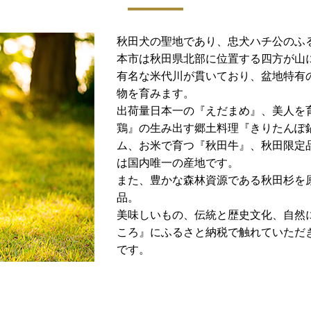
秋田犬の聖地であり、忠犬ハチ公のふ
本市は秋田県北部に位置する四方が山
有名な米代川が貫いており、盆地特有
物を育みます。
出荷量日本一の『えだまめ』、美人を
鶏』の生み出す郷土料理『きりたんぽ
ム、お米で育つ『秋田牛』、秋田限定
は国内唯一の産地です。
また、豊かな森林資源である秋田杉を
品。
美味しいもの、伝統と歴史文化、自然
ころ』にふるさと納税で触れていただ
です。