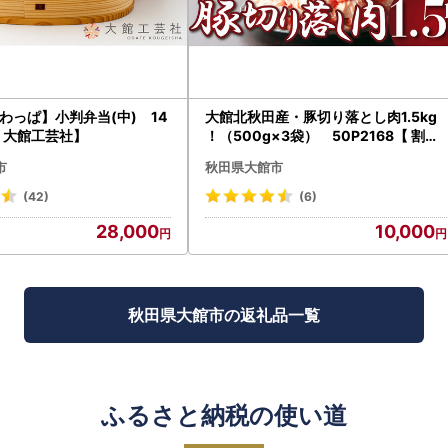
わっぱ】小判弁当(中) 14
大館北秋田産・豚切り落とし肉1.5kg
【 大館工芸社】
！（500g×3袋） 50P2168【 割烹
きらく】
市
秋田県大館市
(42)
(6)
28,000
10,000
秋田県大館市の返礼品一覧
ふるさと納税の使い道