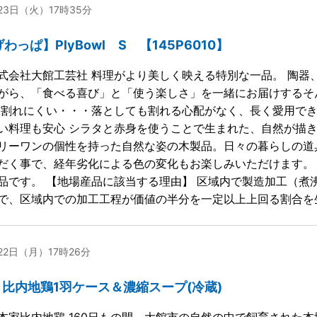
月23日（火）17時35分
わっぱ】PlyBowl S 【145P6010】
式会社大館工芸社 料理がより美しく映える特別な一品。 陶器
がら、「食べる喜び」と「使う楽しさ」を一緒にお届けするそ
 割れにくい・・・落としても割れる心配がなく、長く愛用でき
い料理も安心 シラタと赤身を使うことで生まれた、自然が描
リーワンの個性を持った自然な姿の木製品。日々の暮らしの道
だく事で、経年劣化による色の変化もお楽しみいただけます。
品です。 【地場産品に該当する理由】 区域内で製造加工（煮
で、区域内での加工工程が価値の半分を一定以上上回る割合を
月22日（月）17時26分
03 比内地鶏1羽ケース＆濃縮スープ(冷蔵)