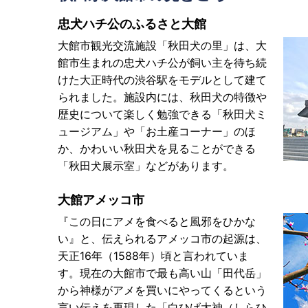
忠犬ハチ公のふるさと大館
大館市観光交流施設「秋田犬の里」は、大
館市生まれの忠犬ハチ公が飼い主を待ち続
けた大正時代の渋谷駅をモデルとして建て
られました。施設内には、秋田犬の特徴や
歴史について楽しく勉強できる「秋田犬ミ
ュージアム」や「お土産コーナー」のほ
か、かわいい秋田犬を見ることができる
「秋田犬展示室」などがあります。
大館アメッコ市
『この日にアメを食べると風邪をひかな
い』と、伝えられるアメッコ市の起源は、
天正16年（1588年）頃と言われていま
す。現在の大館市で最も高い山「田代岳」
から神様がアメを買いにやってくるという
言い伝えを再現した「白ひげ大神（しらひ