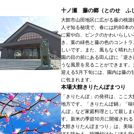
十ノ瀬 藤の郷（とのせ ふ
大館市山田地区に広がる藤の桃源
人ぞ知る秘境で、春には約80本
に紫や白、ピンクのかわいらしい
き、葉の緑色と藤の色のコントラ
しいです。また、風もなく晴れた
園の目の前にある田んぼに「逆さ
うな風景を見ることができます。
迎える5月下旬には、園内は藤の
に包まれます。
本場大館きりたんぽまつり
「きりたんぽ」の発祥は、ここ大
地方です。「きりたんぽ鍋」「味
んぽ」など家庭料理として親しま
す。新米の季節10月に開催される
大館きりたんぽまつり」は、美味
ぽを味わえ、味噌付けたんぽを自