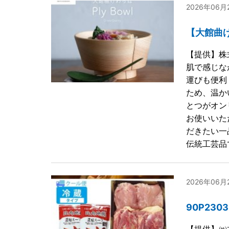
2026年06
【大館曲げ
【提供】株
肌で感じな
運びも便利
ため、温か
とつがオン
お使いいた
だきたい一
伝統工芸品
2026年06
90P23