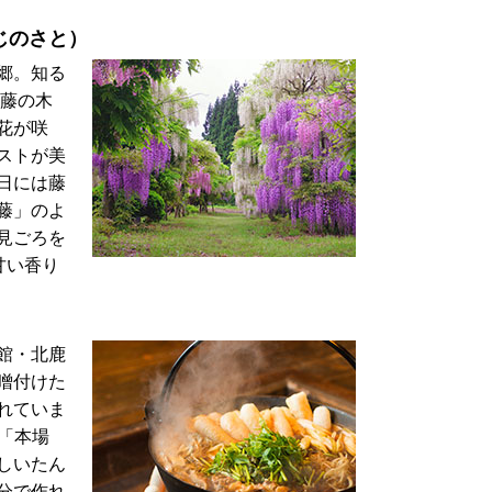
じのさと）
郷。知る
の藤の木
花が咲
ストが美
日には藤
藤」のよ
見ごろを
甘い香り
館・北鹿
噌付けた
れていま
「本場
しいたん
分で作れ