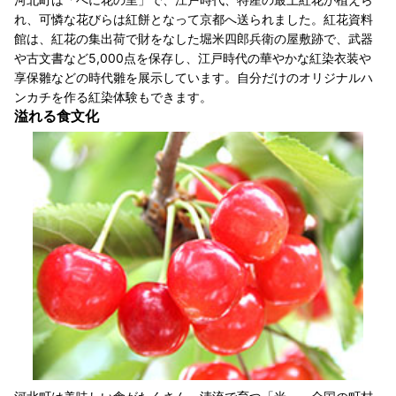
れ、可憐な花びらは紅餅となって京都へ送られました。紅花資料
館は、紅花の集出荷で財をなした堀米四郎兵衛の屋敷跡で、武器
や古文書など5,000点を保存し、江戸時代の華やかな紅染衣装や
享保雛などの時代雛を展示しています。自分だけのオリジナルハ
ンカチを作る紅染体験もできます。
溢れる食文化