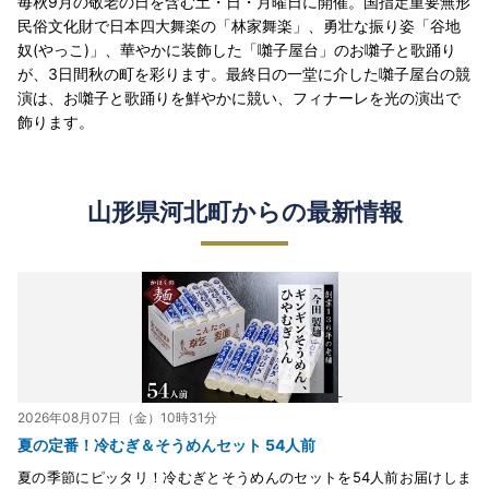
毎秋9月の敬老の日を含む土・日・月曜日に開催。国指定重要無形
民俗文化財で日本四大舞楽の「林家舞楽」、勇壮な振り姿「谷地
奴(やっこ)」、華やかに装飾した「囃子屋台」のお囃子と歌踊り
が、3日間秋の町を彩ります。最終日の一堂に介した囃子屋台の競
演は、お囃子と歌踊りを鮮やかに競い、フィナーレを光の演出で
飾ります。
山形県河北町からの最新情報
2026年08月07日（金）10時31分
夏の定番！冷むぎ＆そうめんセット 54人前
夏の季節にピッタリ！冷むぎとそうめんのセットを54人前お届けしま