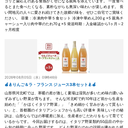
コリと歯応えのある食感がくせになる親鳥を添えています。 一度食べ
るとまた食べたくなる、素朴ながらも奥深い味わいが楽しめます。 長
い間地元の人々に愛され続けてきた故郷の味を、ぜひご自宅でご賞味く
ださい。 容量：冷凍肉中華５食セット 冷凍中華めん200ｇ×5 親鳥チ
ャーシュー入り肉中華のたれ70ｇ×5 発送時期：入金確認から1ヶ月～2
ヶ月程度
2026年08月05日（水）09時46分
🍎🍐りんご＆ラ・フランス ジュース3本セット🍐🍎
山形県河北町では、寒暖の差が激しく夏場は湿気が多いため味の濃いみ
ずみずしい野菜が育ちます。 そんな河北町で約10年ほど前から生産を
始めた「「かほくイタリア野菜」」 「きめ細かく甘みがあって質もい
い」と、首都圏のイタリアンシェフからも高い評価☆ 美味しいその秘
訣は、山形ならではの寒暖差に加え、生産者がこだわりをもって育てて
いるからです。 今回お届けするのは、イタリア野菜類約50品目の中か
ら旬の時期に合った野菜です。 どんな野菜なのかの説明が書かれた紙