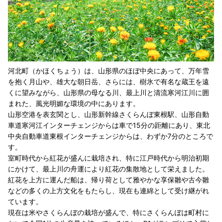
河北町（かほくちょう）は、山形県のほぼ中央にあって、万年雪
を抱く月山や、雄大な朝日岳、さらには、樹氷で有名な蔵王を遠
くに望みながら、山形県の母なる川、最上川と清流寒河江川に囲
まれた、風光明媚な環境の中にあります。
山形空港を表玄関とし、山形新幹線さくらんぼ東根駅、山形自動
車道寒河江インターチェンジからは車で15分の距離にあり、東北
中央自動車道東根インターチェンジからは、わずか7分のところで
す。
室町時代から紅花が盛んに栽培され、特に江戸時代から明治初期
にかけて、最上川の舟運により紅花の集散地として栄えました。
紅花を上方に運んだ船は、帰り荷として雅やかな享保雛や古今雛
などの多くの上方文化をもたらし、現在も連綿として受け継がれ
ています。
現在は米やさくらんぼの栽培が盛んで、特にさくらんぼは町村に