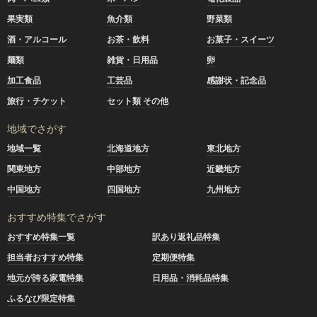
果実類
魚介類
野菜類
酒・アルコール
お茶・飲料
お菓子・スイーツ
麺類
雑貨・日用品
卵
加工食品
工芸品
感謝状・記念品
旅行・チケット
セット類 その他
地域でさがす
地域一覧
北海道地方
東北地方
関東地方
中部地方
近畿地方
中国地方
四国地方
九州地方
おすすめ特集でさがす
おすすめ特集一覧
訳あり返礼品特集
担当者おすすめ特集
定期便特集
地元が誇る家電特集
日用品・消耗品特集
ふるなび限定特集