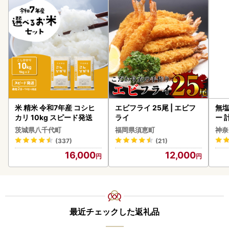
米 精米 令和7年産 コシヒ
エビフライ 25尾 | エビフ
無塩
カリ 10kg スピード発送
ライ
ー 
】
茨城県八千代町
福岡県須恵町
神奈
(337)
(21)
16,000
12,000
最近チェックした返礼品