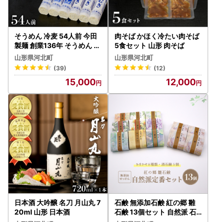
そうめん 冷麦 54人前 今田
肉そば かほく冷たい肉そば
製麺 創業136年 そうめん 冷
5食セット 山形 肉そば
むぎ セット
山形県河北町
山形県河北町
(39)
(12)
15,000
12,000
日本酒 大吟醸 名刀 月山丸 7
石鹸 無添加石鹸 紅の郷 雛
20ml 山形 日本酒
石鹸 13個セット 自然派 石
鹸