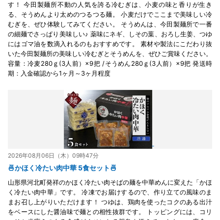
す！ 今田製麺所不動の人気を誇る冷むぎは、小麦の味と香りが生き
る、そうめんより太めのつるつる麺。 小麦だけでここまで美味しい冷
むぎを、ぜひ体験してみてください。 そうめんは、今田製麺所で一番
の細麺でさっぱり美味しい♪ 薬味にネギ、しその葉、おろし生姜、つゆ
にはゴマ油を数滴入れるのもおすすめです。 素材や製法にこだわり抜
いた今田製麺所の美味しい冷むぎとそうめんを、ぜひご賞味ください。
容量：冷麦280ｇ(3人前）×9把 /そうめん280ｇ(3人前）×9把 発送時
期：入金確認から1ヶ月～3ヶ月程度
2026年08月06日（木）09時47分
🍜かほく冷たい肉中華 5食セット🍜
山形県河北町発祥のかほく冷たい肉そばの麺を中華めんに変えた「かほ
く冷たい肉中華」です。 冷凍でお届けするので、作り立ての風味のま
まお召し上がりいただけます！ つゆは、鶏肉を使ったコクのある出汁
をベースにした醤油味で麺との相性抜群です。 トッピングには、コリ