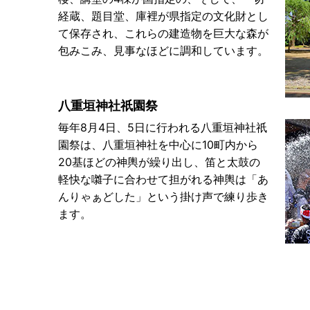
経蔵、題目堂、庫裡が県指定の文化財とし
て保存され、これらの建造物を巨大な森が
包みこみ、見事なほどに調和しています。
八重垣神社祇園祭
毎年8月4日、5日に行われる八重垣神社祇
園祭は、八重垣神社を中心に10町内から
20基ほどの神輿が繰り出し、笛と太鼓の
軽快な囃子に合わせて担がれる神輿は「あ
んりゃぁどした」という掛け声で練り歩き
ます。