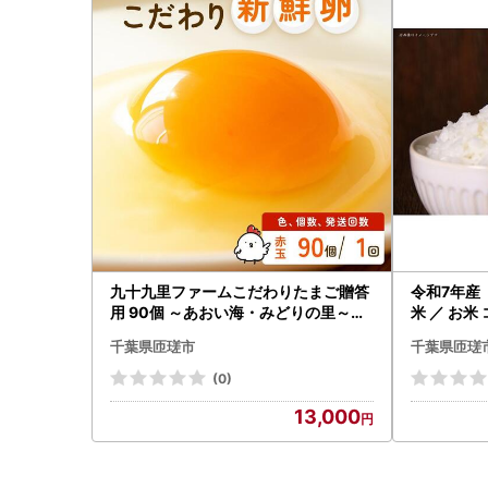
九十九里ファームこだわりたまご贈答
令和7年産
用 90個 ～あおい海・みどりの里～《
米 ／ お米
赤玉》 たまご 卵 玉子 タマゴ 赤玉 卵か
白米 精米 
千葉県匝瑳市
千葉県匝瑳
けご飯 新鮮 旨み 甘み 贈答用 贈答 ギフ
県 匝瑳市
ト 贈り物 千葉県 匝瑳市
(0)
13,000