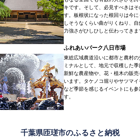
キです。そして、必見すべきはそ
す。板根状になった根回りは今に
しそうなくらい曲がりくねり、自
力強さがひしひしと伝わってきま
ふれあいパーク八日市場
東総広域農道沿いに都市と農村の
ミナルとして、地元で収穫した季
新鮮な農産物や、花・植木の販売
います。タケノコ堀りやサツマイ
など季節を感じるイベントにも参
す。
千葉県匝瑳市のふるさと納税