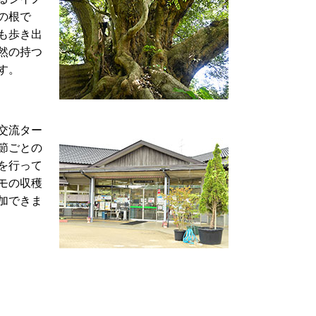
の根で
も歩き出
然の持つ
す。
交流ター
節ごとの
を行って
モの収穫
加できま