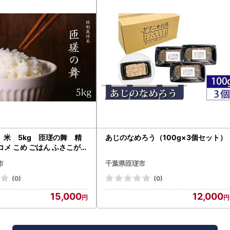
 米 5kg 匝瑳の舞 精
あじのなめろう（100g×3個セット）
 コメ こめ ごはん ふさこがね
5kg チバエコ 特別栽培 千葉
市
千葉県匝瑳市
(0)
(0)
15,000
12,000