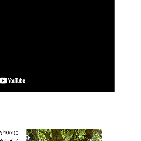
10mに
るシイノ