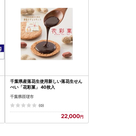
千葉県産落花生使用新しい落花生せん
べい「花彩菓」 40枚入
千葉県匝瑳市
(0)
22,000