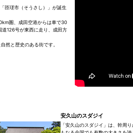
て「匝瑳市（そうさし）」が誕生
km圏、成田空港からは車で30
道126号が東西に走り、成田方
れた自然と歴史のある街です。
安久山のスダジイ
「安久山のスダジイ」は、幹周りが
もなる全国でも有数の大きさを誇