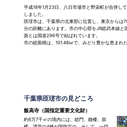
平成18年1月23日、八日市場市と野栄町が合併し
しました。
匝瑳市は、千葉県の北東部に位置し、東京からは70
分の距離にあります。市の中心部をJR総武本線と国
面とは国道296号で結ばれています。
市の総面積は、101.48㎢で、みどり豊かな恵ま
千葉県匝瑳市の見どころ
飯高寺（国指定重要文化財）
約6万7千㎡の境内には、総門、鐘楼、鼓
楼、講堂の4棟が国指定の、そして、一切