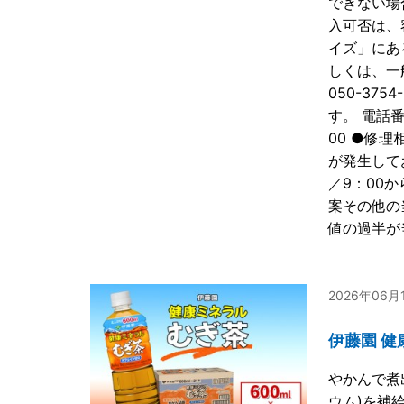
できない場
入可否は、
イズ」にあ
しくは、一般
050-3
す。 電話
00 ●修理
が発生して
／9：00か
案その他の
値の過半が
2026年06
伊藤園 健
やかんで煮
ウム)を補