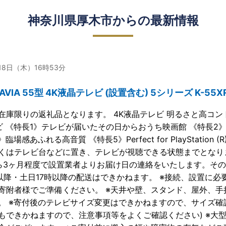
神奈川県厚木市からの最新情報
月18日（木）16時53分
AVIA 55型 4K液晶テレビ (設置含む) 5シリーズ K-55X
在庫限りの返礼品となります。 4K液晶テレビ 明るさと高コントラ
ビ 《特長1》テレビが届いたその日からおうち映画館 《特長2
臨場感あふれる高音質 《特長5》Perfect for PlayStatio
くはテレビ台などに置き、テレビが視聴できる状態までとなり
ら3ヶ月程度で設置業者よりお届け日の連絡をいたします。そ
時以降・土日17時以降の配送はできかねます。 ※接続、設置に
寄附者様でご準備ください。 ※天井や壁、スタンド、屋外、
。 ※寄付後のテレビサイズ変更はできかねますので、サイズ確
もできかねますので、注意事項等をよくご確認ください) ※大