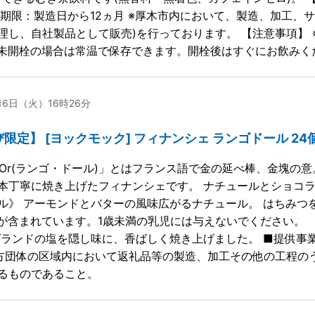
味期限：製造日から12ヵ月 ※厚木市内において、製造、加工、
理し、自社製品として販売)を行っております。 【注意事項】
※未開栓の場合は常温で保存できます。開栓後はすぐにお飲みく
月16日（火）16時26分
定】 [ヨックモック] フィナンシェ ランゴドール 24個入り 
t d’Or(ランゴ・ドール)」とはフランス語で金の延べ棒、金塊
本丁寧に焼き上げたフィナンシェです。 ナチュールとショコ
ル》 アーモンドとバターの風味広がるナチュール。 はちみつ
蜜が含まれています。1歳未満の乳児には与えないでください。 
ゲランドの塩を隠し味に、香ばしく焼き上げました。 ■提供事
該地方団体の区域内において返礼品等の製造、加工その他の工程
るものであること。