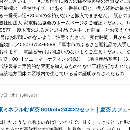
合がございます。 ※ご寄付前に搬入の幅や障害物の有無などご
容量欄の「梱包サイズ」にある一番長い辺と、搬入経路の最も
る一番長い辺+30cmの余裕がないと搬入できません。 既存の
社団法人 家電製品協会のホームページをご確認ください。 https://w
754-9577 「厚木市のふるさと返礼品で入手した商品」とお伝
番号はお間違いのないようご注意ください。 受付時間：月から金／9
相談窓口／050-3754-9599 「厚木市のふるさと返礼品で
おります。 電話番号はお間違いのないようご注意ください。 受
ら17：00 【ソニーマーケティング(株)】 【地場産品基準】 
当該製品に実質的な変更を加えるものでない工程が行なわれて
当該地方団体の区域内で生じている旨の証明がなされたもの
月17日（水）16時39分
康ミネラルむぎ茶 600ml×24本×2セット｜麦茶 カフェイ
出したような心地よい香ばしい香りで、甘くすっきりとした味
給できるむぎ茶飲料です(無香料・無着色、カフェインゼロ)。