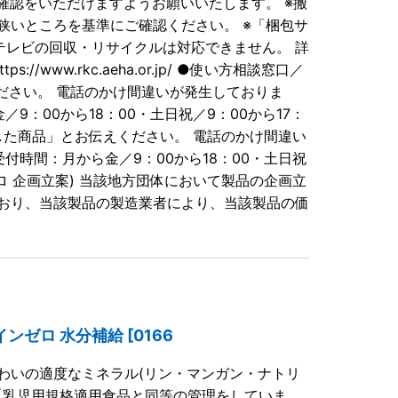
確認をいただけますようお願いいたします。 ※搬
狭いところを基準にご確認ください。 ※「梱包サ
テレビの回収・リサイクルは対応できません。 詳
ww.rkc.aeha.or.jp/ ●使い方相談窓口／
えください。 電話のかけ間違いが発生しておりま
：00から18：00・土日祝／9：00から17：
入手した商品」とお伝えください。 電話のかけ間違い
付時間：月から金／9：00から18：00・土日祝
(3ロ 企画立案) 当該地方団体において製品の企画立
おり、当該製品の製造業者により、当該製品の価
ンゼロ 水分補給 [0166
わいの適度なミネラル(リン・マンガン・ナトリ
 【乳児用規格適用食品と同等の管理をしていま