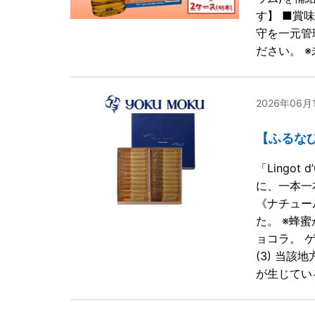
す】 ■賞
守を一元管
ださい。 
2026年06
【ふるなび限
「Lingo
に、一本一
《ナチュー
た。 ※蜂
ョコラ。 
(3) 当
が生じてい