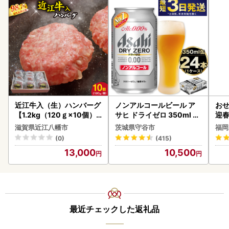
近江牛入（生）ハンバーグ
ノンアルコールビール ア
おせ
【1.2kg（120ｇ×10個）
サヒ ドライゼロ 350ml 24
迎
】【AG09W】
本 ノンアル ビール asashi
滋賀県近江八幡市
茨城県守谷市
福岡
守谷市
(0)
(415)
13,000
10,500
最近チェックした返礼品