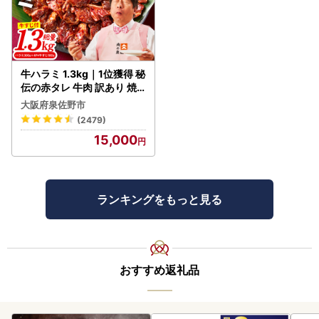
牛ハラミ 1.3kg｜1位獲得 秘
伝の赤タレ 牛肉 訳あり 焼
肉 BBQ
大阪府泉佐野市
(2479)
15,000
ランキングをもっと見る
おすすめ返礼品