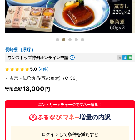
長崎県（県庁）
ワンストップ特例オンライン申請
e
ま
自
5.0
(4件)
＜吉宗＞伝承逸品(豚の角煮)（C-39）
18,000
寄附金額
エントリー＋チャージでマネー増量！
増量の内訳
ログインして
条件を満たすと