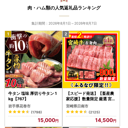
肉・ハム類の人気返礼品ランキング
集計期間：2026年8月1日～2026年8月7日
牛タン 塩味 厚切り牛タン 1
【スピード発送】【畜産農
kg【767】
家応援】数量限定 厳選 宮崎
牛 赤身 焼肉 計800g FN-Li
岩手県花巻市
宮崎県日南市
mited-PR_BDV5-26-2W
(1798)
(2125)
15,000
14,500