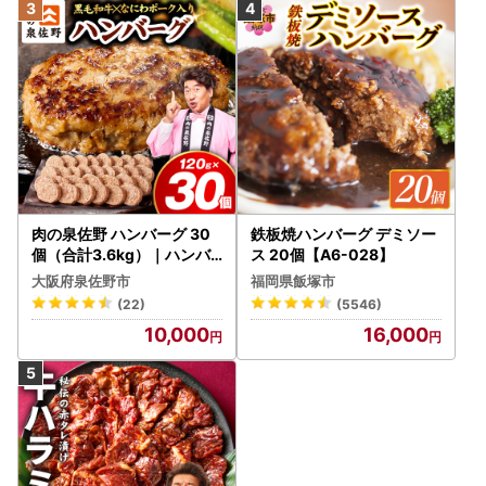
肉の泉佐野 ハンバーグ 30
鉄板焼ハンバーグ デミソー
個（合計3.6kg）｜ハンバ
ス 20個【A6-028】
ーグ 訳あり 黒毛和牛×なに
大阪府泉佐野市
福岡県飯塚市
わポーク
(22)
(5546)
10,000
16,000