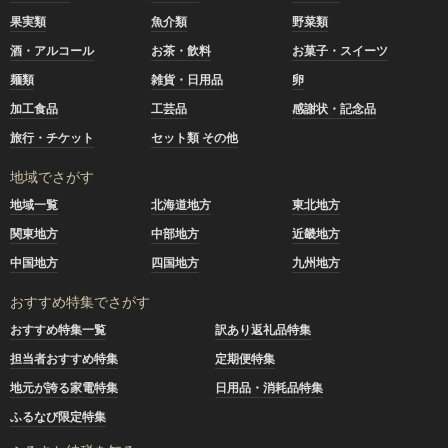
果実類
魚介類
野菜類
酒・アルコール
お茶・飲料
お菓子・スイーツ
麺類
雑貨・日用品
卵
加工食品
工芸品
感謝状・記念品
旅行・チケット
セット類 その他
地域でさがす
地域一覧
北海道地方
東北地方
関東地方
中部地方
近畿地方
中国地方
四国地方
九州地方
おすすめ特集でさがす
おすすめ特集一覧
訳あり返礼品特集
担当者おすすめ特集
定期便特集
地元が誇る家電特集
日用品・消耗品特集
ふるなび限定特集