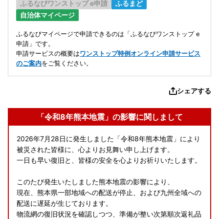
ふるなびワンストップ e申請
ふるまど
自治体マイページ
ふるなびマイページで申請できるのは「ふるなびワンストップ e
申請」です。
申請サービスの概要は
ワンストップ特例オンライン申請サービス
のご案内
をご覧ください。
シェアする
「令和8年熊本地震」の影響に関しまして
2026年7月28日に発生しました「令和8年熊本地震」により
被災された皆様に、心よりお見舞い申し上げます。
一日も早い復旧と、皆様の安全を心よりお祈りいたします。
このたび発生いたしました熊本地震の影響により、
現在、熊本県一部地域への配送が停止、および九州全域への
配送に遅延が生じております。
物流網の復旧状況を確認しつつ、準備が整い次第順次返礼品