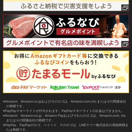
Amazon、Amazon.co.jpおよびそのロゴは、Amazon.com,Inc.またはその関連会社
の商標です。
PayPayマネーライトが付与されます。PayPayマネーライトの出金はできません。
Amazon、Amazon.co.jp、Amazon Payおよびそれらのロゴは、Amazon.com, Inc.
またはその関連会社の商標です。
PayPay、PayPayのロゴ、ペイペイ、Ｐのロゴは、LINEヤフー株式会社の登録商標ま
たは商標です。