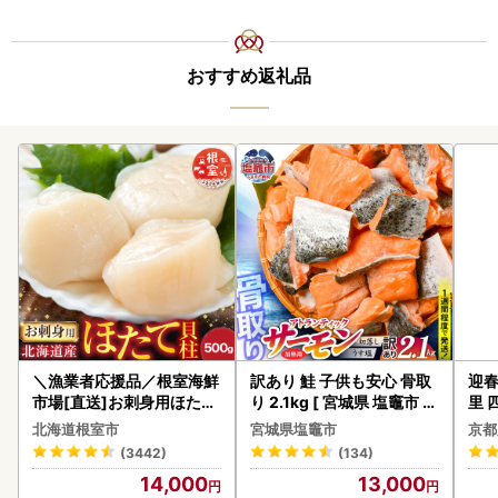
おすすめ返礼品
＼漁業者応援品／根室海鮮
訳あり 鮭 子供も安心 骨取
迎春
市場[直送]お刺身用ほたて
り 2.1kg [ 宮城県 塩竈市 ]
里 
貝柱500g A-28002
鮭
20
北海道根室市
宮城県塩竈市
京都
(3442)
(134)
14,000
13,000