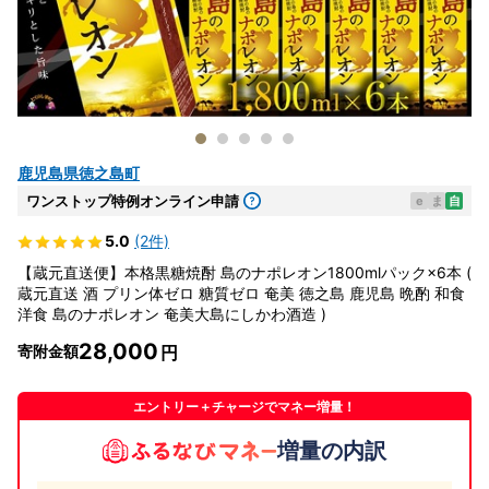
鹿児島県徳之島町
ワンストップ特例オンライン申請
e
ま
自
5.0
(2件)
【蔵元直送便】本格黒糖焼酎 島のナポレオン1800mlパック×6本 (
蔵元直送 酒 プリン体ゼロ 糖質ゼロ 奄美 徳之島 鹿児島 晩酌 和食
洋食 島のナポレオン 奄美大島にしかわ酒造 )
28,000
寄附金額
エントリー＋チャージでマネー増量！
増量の内訳