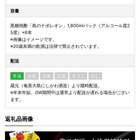
容量
黒糖焼酎「島のナポレオン」1,800mlパック（アルコール度2
5度）×6本
※画像はイメージです。
※20歳未満の飲酒は法律で禁止されています。
配送
常温
冷蔵
冷凍
定期
ギフト
のし
蔵元（奄美大島にしかわ酒造）より随時配送。
※年末年始、GW期間中は通常より配送が遅れる場合がござい
ます。
返礼品画像