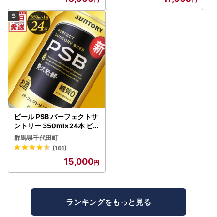
ビール PSB パーフェクトサ
ントリー 350ml×24本 ビ
ール
群馬県千代田町
(161)
15,000
ランキングをもっと見る