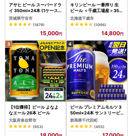
アサヒ ビール スーパードラ
キリンビール 一番搾り 生
イ 350ml×24本 (1ケース)
ビール ＜千歳工場産＞350
究極の辛口 ＜茨城工場＞ 缶
ml（24本）
茨城県守谷市
北海道千歳市
ビール Asahi superDRY お
(1879)
(1096)
酒
15,000
14,800
【1位獲得】ビール よなよ
ビール プレミアムモルツ 3
なエール 26本 ビール
50ml×24本 サントリービ
ール
大阪府泉佐野市
群馬県千代田町
(953)
(455)
18,000
17,000