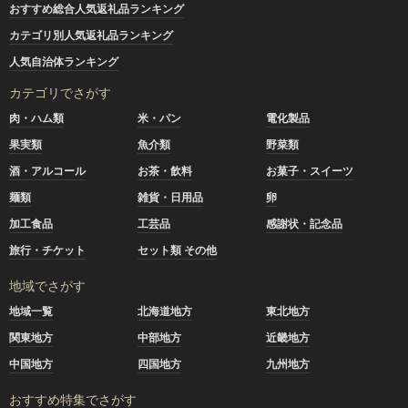
おすすめ総合人気返礼品ランキング
カテゴリ別人気返礼品ランキング
人気自治体ランキング
カテゴリでさがす
肉・ハム類
米・パン
電化製品
果実類
魚介類
野菜類
酒・アルコール
お茶・飲料
お菓子・スイーツ
麺類
雑貨・日用品
卵
加工食品
工芸品
感謝状・記念品
旅行・チケット
セット類 その他
地域でさがす
地域一覧
北海道地方
東北地方
関東地方
中部地方
近畿地方
中国地方
四国地方
九州地方
おすすめ特集でさがす