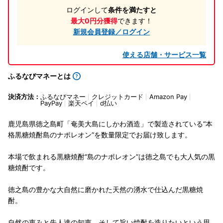
ログインして
条件を満たすと
最大0円分獲得
できます！
新規会員登録／ログイン
使える店舗・サービス一覧
ふるなびマネーとは
決済方法：
ふるなびマネー
クレジットカード
Amazon Pay
PayPay
楽天ペイ
d払い
鹿児島県徳之島町「奄美大島にしかわ酒造」で製造されている“本
格黒糖焼酎島のナポレオン”を数量限定でお届け致します。
本場で飲まれる黒糖焼酎“島のナポレオン”は徳之島でも大人気の黒
糖焼酎です。
徳之島の豊かな大自然に磨かれた天然の湧水で仕込んだ黒糖焼
酎。
自然の恵みと先人達の知恵、そして旨い焼酎を造りたいという思