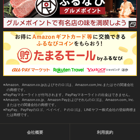
Amazon、Amazon.co.jpおよびそのロゴは、Amazon.com,Inc.またはその関連会社
の商標です。
PayPayマネーライトが付与されます。PayPayマネーライトの出金はできません。
Amazon、Amazon.co.jp、Amazon Payおよびそれらのロゴは、Amazon.com, Inc.
またはその関連会社の商標です。
PayPay、PayPayのロゴ、ペイペイ、Ｐのロゴは、LINEヤフー株式会社の登録商標ま
たは商標です。
会社概要
利用規約