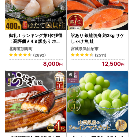
御礼！ランキング第1位獲得
訳あり 銀鮭切身 約2kg サケ
！高評価★4.9 訳あり ホタ
しゃけ 魚 鮭
テ 400g（ほたて 帆立 貝柱
北海道別海町
宮城県気仙沼市
冷凍 ）
(2892)
(2511)
8,000
12,500