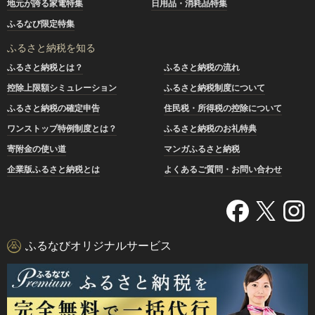
地元が誇る家電特集
日用品・消耗品特集
ふるなび限定特集
ふるさと納税を知る
ふるさと納税とは？
ふるさと納税の流れ
控除上限額シミュレーション
ふるさと納税制度について
ふるさと納税の確定申告
住民税・所得税の控除について
ワンストップ特例制度とは？
ふるさと納税のお礼特典
寄附金の使い道
マンガふるさと納税
企業版ふるさと納税とは
よくあるご質問・お問い合わせ
ふるなびオリジナルサービス