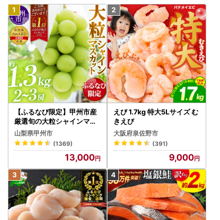
【ふるなび限定】甲州市産
えび 1.7kg 特大5Lサイズ む
厳選旬の大粒シャインマス
きえび
カット 約1.3kg 2～3房【2
山梨県甲州市
大阪府泉佐野市
026年発送】（MG）B12-
(1369)
(391)
472 FN-Limited-VO シャ
13,000
9,000
インマスカット フルーツ