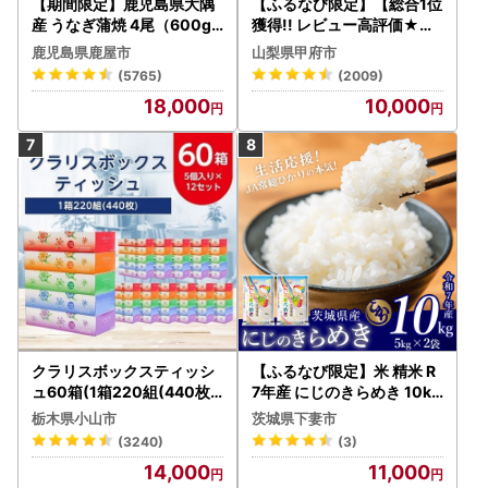
【期間限定】鹿児島県大隅
【ふるなび限定】【総合1位
産 うなぎ蒲焼 4尾（600g
獲得!! レビュー高評価★】
） KN007-004-04-cp18
〈2026年度配送分〉山梨
鹿児島県鹿屋市
山梨県甲府市
うなぎ 鰻 魚 惣菜 総菜
県産 シャインマスカット 2
(5765)
(2009)
～3房（1.0kg以上）シャイ
18,000
10,000
ン フルーツ FN-Limited-S
P
クラリスボックスティッシ
【ふるなび限定】米 精米 R
ュ60箱(1箱220組(440枚))
7年産 にじのきらめき 10kg
(5個入り×12セット)【配送
10月 FN-Limited-PR
栃木県小山市
茨城県下妻市
不可地域：離島・沖縄県】
(3240)
(3)
【1256759】
14,000
11,000