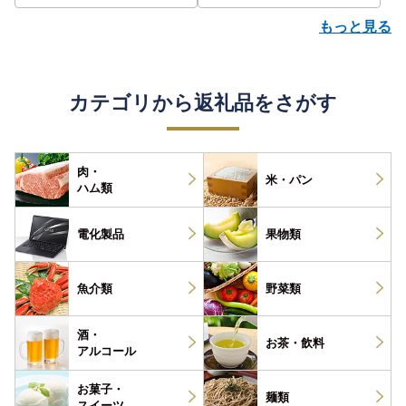
もっと見る
カテゴリから返礼品をさがす
肉・
米・パン
ハム類
電化製品
果物類
魚介類
野菜類
酒・
お茶・
飲料
アルコール
お菓子・
麺類
スイーツ