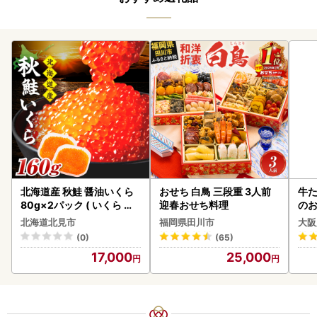
北海道産 秋鮭 醤油いくら
おせち 白鳥 三段重 3人前
牛た
80g×2パック ( いくら イ
迎春おせち料理
のお
クラ 魚卵 鮭 サケ さけ 鮭い
北海道北見市
福岡県田川市
大阪
くら 醤油漬け パック 北海
(0)
(65)
道産 ふるさと納税 秋鮭 )【
17,000
25,000
233-0002】