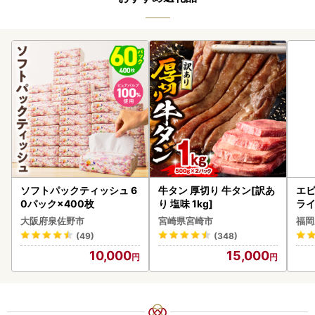
ソフトパックティッシュ 6
牛タン 厚切り 牛タン[訳あ
エビ
0パック×400枚
り 塩味 1kg]
ラ
大阪府泉佐野市
宮崎県宮崎市
福岡
(49)
(348)
10,000
15,000