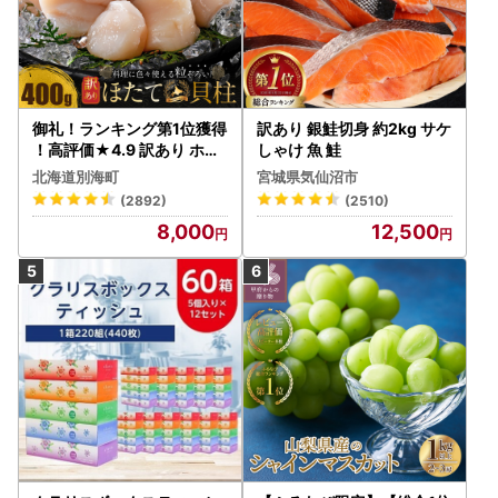
御礼！ランキング第1位獲得
訳あり 銀鮭切身 約2kg サケ
！高評価★4.9 訳あり ホタ
しゃけ 魚 鮭
テ 400g（ほたて 帆立 貝柱
北海道別海町
宮城県気仙沼市
冷凍 ）
(2892)
(2510)
8,000
12,500