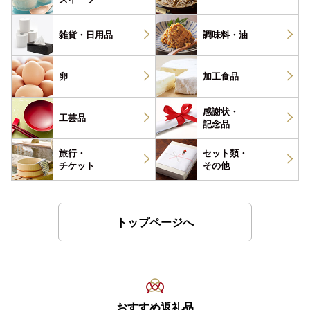
雑貨・
日用品
調味料・
油
卵
加工食品
感謝状・
工芸品
記念品
旅行・
セット類・
チケット
その他
トップページへ
おすすめ返礼品