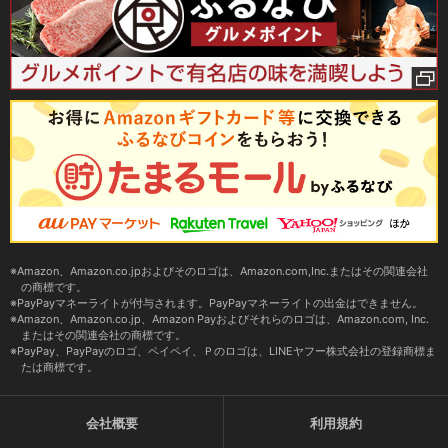
Amazon、Amazon.co.jpおよびそのロゴは、Amazon.com,Inc.またはその関連会社
の商標です。
PayPayマネーライトが付与されます。PayPayマネーライトの出金はできません。
Amazon、Amazon.co.jp、Amazon Payおよびそれらのロゴは、Amazon.com, Inc.
またはその関連会社の商標です。
PayPay、PayPayのロゴ、ペイペイ、Ｐのロゴは、LINEヤフー株式会社の登録商標ま
たは商標です。
会社概要
利用規約