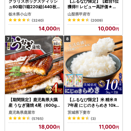
クラリスボックスティッシ
【ふるなび限定】【総合1位
ュ60箱(1箱220組(440枚))
獲得!! レビュー高評価★】
(5個入り×12セット)【配送
〈2026年度配送分〉山梨
栃木県小山市
山梨県甲府市
不可地域：離島・沖縄県】
県産 シャインマスカット 2
(3240)
(2009)
【1256759】
～3房（1.0kg以上）シャイ
14,000
10,000
ン フルーツ FN-Limited-S
P
【期間限定】鹿児島県大隅
【ふるなび限定】米 精米 R
産 うなぎ蒲焼 4尾（600g
7年産 にじのきらめき 10kg
） KN007-004-04-cp18
10月 FN-Limited-PR
鹿児島県鹿屋市
茨城県下妻市
うなぎ 鰻 魚 惣菜 総菜
(5765)
(3)
18,000
11,000