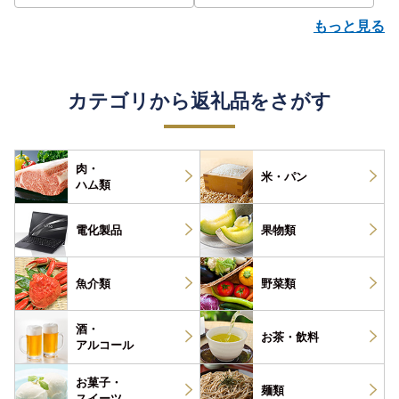
もっと見る
カテゴリから返礼品をさがす
肉・
米・パン
ハム類
電化製品
果物類
魚介類
野菜類
酒・
お茶・
飲料
アルコール
お菓子・
麺類
スイーツ