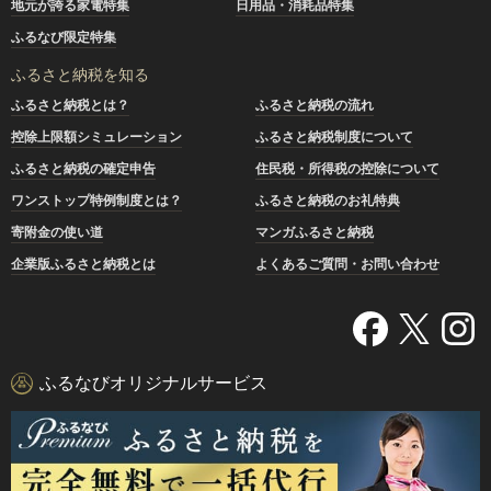
地元が誇る家電特集
日用品・消耗品特集
ふるなび限定特集
ふるさと納税を知る
ふるさと納税とは？
ふるさと納税の流れ
控除上限額シミュレーション
ふるさと納税制度について
ふるさと納税の確定申告
住民税・所得税の控除について
ワンストップ特例制度とは？
ふるさと納税のお礼特典
寄附金の使い道
マンガふるさと納税
企業版ふるさと納税とは
よくあるご質問・お問い合わせ
ふるなびオリジナルサービス