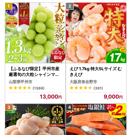
【ふるなび限定】甲州市産
えび 1.7kg 特大5Lサイズ む
厳選旬の大粒シャインマス
きえび
カット 約1.3kg 2～3房【2
山梨県甲州市
大阪府泉佐野市
026年発送】（MG）B12-
(1368)
(391)
472 FN-Limited-VO シャ
13,000
9,000
インマスカット フルーツ