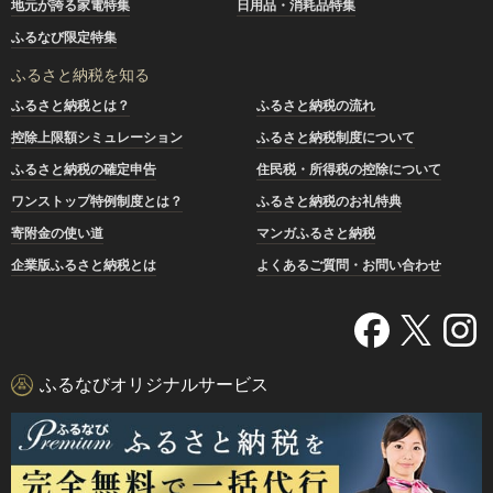
地元が誇る家電特集
日用品・消耗品特集
ふるなび限定特集
ふるさと納税を知る
ふるさと納税とは？
ふるさと納税の流れ
控除上限額シミュレーション
ふるさと納税制度について
ふるさと納税の確定申告
住民税・所得税の控除について
ワンストップ特例制度とは？
ふるさと納税のお礼特典
寄附金の使い道
マンガふるさと納税
企業版ふるさと納税とは
よくあるご質問・お問い合わせ
ふるなびオリジナルサービス