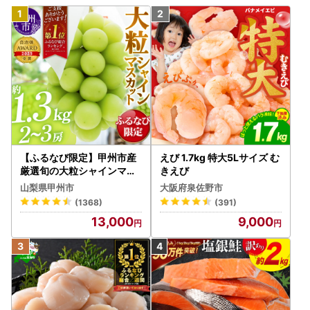
【ふるなび限定】甲州市産
えび 1.7kg 特大5Lサイズ む
厳選旬の大粒シャインマス
きえび
カット 約1.3kg 2～3房【2
山梨県甲州市
大阪府泉佐野市
026年発送】（MG）B12-
(1368)
(391)
472 FN-Limited-VO シャ
13,000
9,000
インマスカット フルーツ