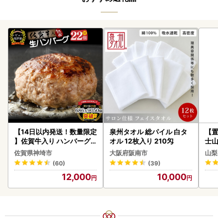
【14日以内発送！数量限定
泉州タオル 総パイル 白タ
【置
】佐賀牛入り ハンバーグ 2
オル 12枚入り 210匁
士山
2個 2.6kg(120g×22個)(H
BK1
佐賀県神埼市
大阪府阪南市
山梨
083106)
(60)
(39)
12,000
10,000