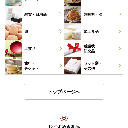
雑貨・
日用品
調味料・
油
卵
加工食品
感謝状・
工芸品
記念品
旅行・
セット類・
チケット
その他
トップページへ
おすすめ返礼品