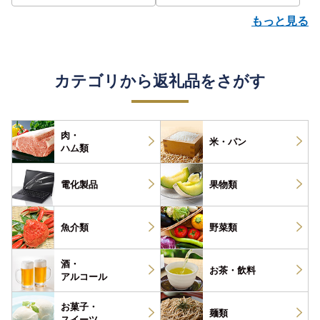
もっと見る
カテゴリから返礼品をさがす
肉・
米・パン
ハム類
電化製品
果物類
魚介類
野菜類
酒・
お茶・
飲料
アルコール
お菓子・
麺類
スイーツ