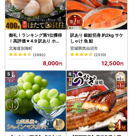
御礼！ランキング第1位獲得
訳あり 銀鮭切身 約2kg サケ
！高評価★4.9 訳あり ホタ
しゃけ 魚 鮭
テ 400g（ほたて 帆立 貝柱
北海道別海町
宮城県気仙沼市
冷凍 ）
(2892)
(2510)
8,000
12,500