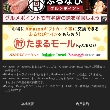
Amazon、Amazon.co.jpおよびそのロゴは、Amazon.com,Inc.またはその関連会社
の商標です。
PayPayマネーライトが付与されます。PayPayマネーライトの出金はできません。
Amazon、Amazon.co.jp、Amazon Payおよびそれらのロゴは、Amazon.com, Inc.
またはその関連会社の商標です。
PayPay、PayPayのロゴ、ペイペイ、Ｐのロゴは、LINEヤフー株式会社の登録商標ま
たは商標です。
会社概要
利用規約