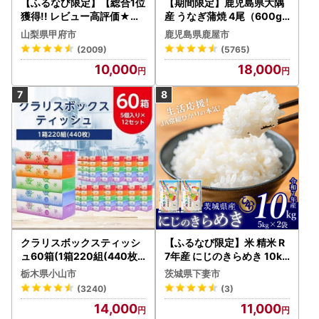
【ふるなび限定】【総合1位
【期間限定】鹿児島県大隅
獲得!! レビュー高評価★】
産 うなぎ蒲焼 4尾（600g
〈2026年度配送分〉山梨
） KN007-004-04-cp18
山梨県甲府市
鹿児島県鹿屋市
県産 シャインマスカット 2
うなぎ 鰻 魚 惣菜 総菜
(2009)
(5765)
～3房（1.0kg以上）シャイ
10,000
18,000
ン フルーツ FN-Limited-S
P
クラリスボックスティッシ
【ふるなび限定】米 精米 R
ュ60箱(1箱220組(440枚))
7年産 にじのきらめき 10kg
(5個入り×12セット)【配送
10月 FN-Limited-PR
栃木県小山市
茨城県下妻市
不可地域：離島・沖縄県】
(3240)
(3)
【1256759】
14,000
11,000