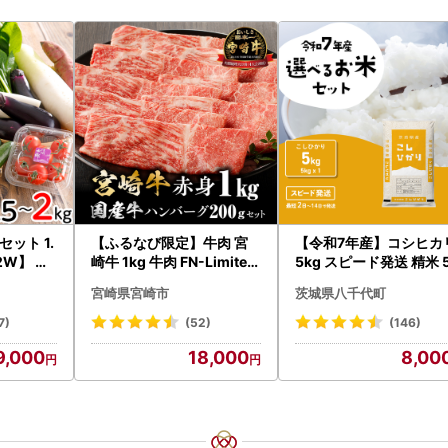
ット 1.
【ふるなび限定】牛肉 宮
【令和7年産】コシヒカ
2W】 野
崎牛 1kg 牛肉 FN-Limited
5kg スピード発送 精米 
-VO
g x 1袋 白米 茨城県 八
宮崎県宮崎市
茨城県八千代町
町
7)
(52)
(146)
9,000
18,000
8,00