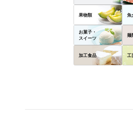
果物類
魚
お菓子・
麺
スイーツ
加工食品
工