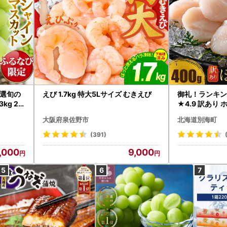
選旬の
えび 1.7kg 特大5Lサイズ むきえび
御礼！ランキン
kg 2
★4.9 訳あり 
B12-
帆立 貝柱 冷凍 
大阪府泉佐野市
北海道別海町
インマス
(391)
,000
9,000