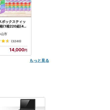
スボックスティッ
箱(1箱220組(44
(5個入り×12セッ
小山市
配送不可地域：離島
】【1256759】
(3240)
14,000
もっと見る