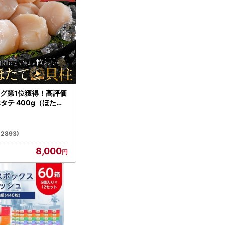
グ第1位獲得！高評価
ホタテ 400g（ほたて
）
(2893)
8,000