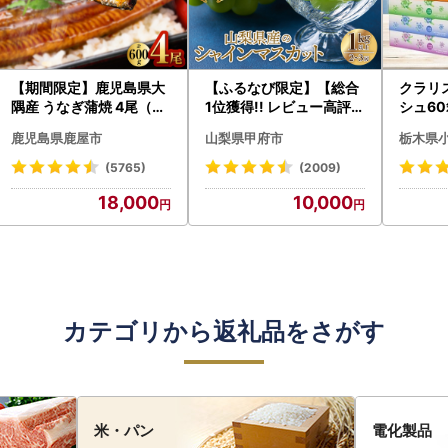
【期間限定】鹿児島県大
【ふるなび限定】【総合
クラリ
隅産 うなぎ蒲焼 4尾（60
1位獲得!! レビュー高評価
シュ60
0g） KN007-004-04-
★】〈2026年度配送分
0枚))
鹿児島県鹿屋市
山梨県甲府市
栃木県
cp18 うなぎ 鰻 魚 惣菜 総
〉山梨県産 シャインマス
ト)【
菜
カット 2～3房（1.0kg以
・沖縄県
(5765)
(2009)
上）シャイン フルーツ F
18,000
10,000
N-Limited-SP
カテゴリから返礼品をさがす
米・パン
電化製品