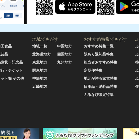
地域でさがす
おすすめ特集でさがす
加工食品
地域一覧
中国地方
おすすめ特集一覧
ふ
工芸品
北海道地方
四国地方
訳あり返礼品特集
ふ
感謝状・記念品
東北地方
九州地方
担当者おすすめ特集
控
旅行・チケット
関東地方
定期便特集
ふ
セット類 その他
中部地方
地元が誇る家電特集
ふ
近畿地方
日用品・消耗品特集
住
ふるなび限定特集