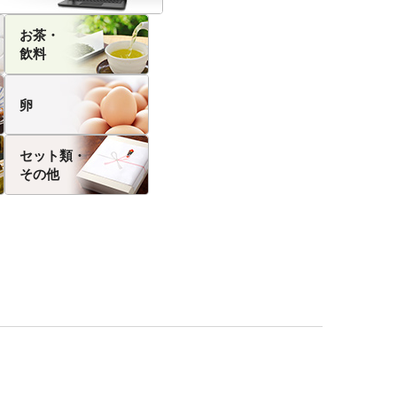
お茶・
飲料
卵
セット類・
その他