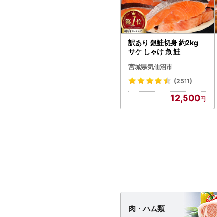
訳あり 銀鮭切身 約2kg
サケ しゃけ 魚 鮭
宮城県気仙沼市
(2511)
12,500
肉・
ハム類