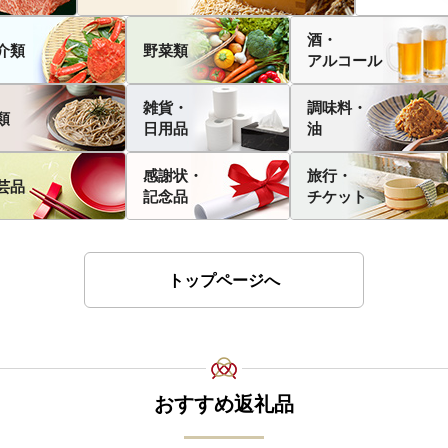
酒・
介類
野菜類
アルコール
雑貨・
調味料・
類
日用品
油
感謝状・
旅行・
芸品
記念品
チケット
トップページへ
おすすめ返礼品