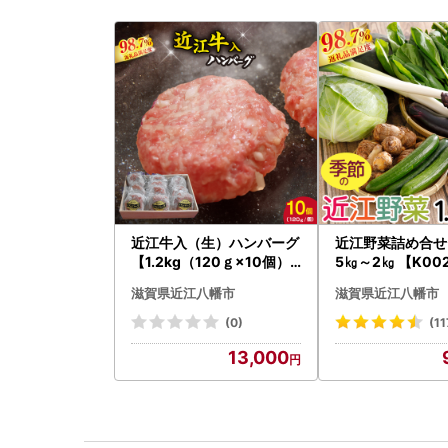
近江牛入（生）ハンバーグ
近江野菜詰め合せセ
【1.2kg（120ｇ×10個）
5㎏～2㎏ 【K00
】【AG09W】
菜 旬 新鮮
滋賀県近江八幡市
滋賀県近江八幡市
(0)
(11
13,000