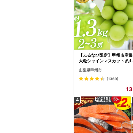
【ふるなび限定】甲州市産厳
大粒シャインマスカット 約1.3
～3房【2026年発送】（MG）
山梨県甲州市
472 FN-Limited-VO シャ
カット フルーツ
(1369)
13