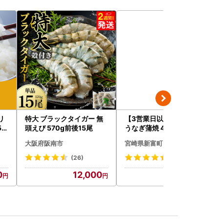
リ
特大 ブラックタイガー 無
【3営業日以内出荷】特大
5k
頭えび 570g前後15尾
うなぎ蒲焼 4尾 無頭 840g
千代
以上 C388-840-3D
大阪府阪南市
宮崎県新富町
(26)
(713)
0
12,000
23,500