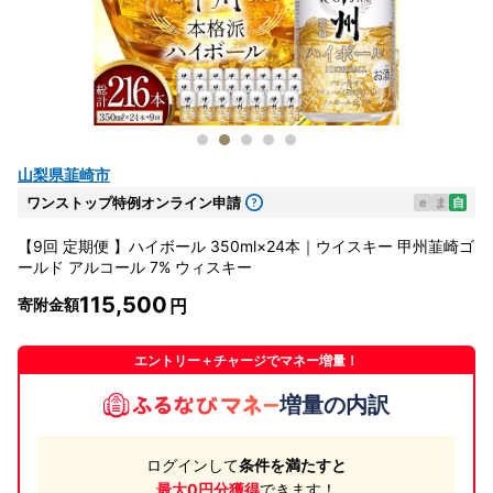
山梨県韮崎市
ワンストップ特例オンライン申請
e
ま
自
【9回 定期便 】ハイボール 350ml×24本｜ウイスキー 甲州韮崎ゴ
ールド アルコール 7% ウィスキー
115,500
寄附金額
エントリー＋チャージでマネー増量！
増量の内訳
ログインして
条件を満たすと
最大0円分獲得
できます！