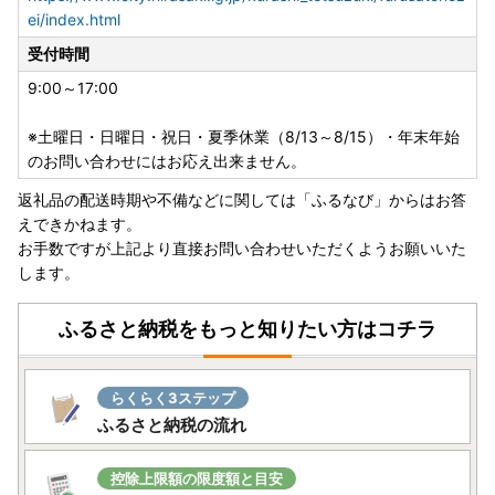
をいただいても対応いたしかねます。
ei/index.html
・返礼品をお届けする際の配送伝票について、ご依頼主には
受付時間
ご寄附者様のお名前が入ります。変更はいたしかねますので
9:00～17:00
ご了承ください。
・お受取人様の郵便受けにお届けする返礼品（メール便）に
※土曜日・日曜日・祝日・夏季休業（8/13～8/15）・年末年始
つきましては、依頼主様のお名前は配送伝票に印字されませ
のお問い合わせにはお応え出来ません。
ん。なお、ふるさと納税の記載が入りますのでご了承くださ
い。
返礼品の配送時期や不備などに関しては「ふるなび」からはお答
・複数の返礼品を選択頂いた場合、個別発送になることもご
えできかねます。
ざいます。
お手数ですが上記より直接お問い合わせいただくようお願いいた
・返礼品に不具合がある場合、お受け取り後、早急にご連絡
します。
ください。経過しすぎると対応できません。
・カラーやサイズ、種類などを選択する返礼品について、ご
ふるさと納税をもっと知りたい方はコチラ
希望がある場合は必ず備考欄に記入いただきますようお願い
いたします。
・返礼品の送付は、韮崎市外にお住まいの方に限らせていた
らくらく3ステップ
だきます。
ふるさと納税の流れ
★個人情報について
韮崎市ふるさと納税事業の範囲内で各種委託業者に情報提供
控除上限額の限度額と目安