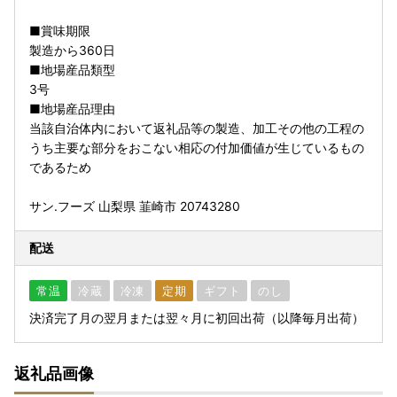
■賞味期限
製造から360日
■地場産品類型
3号
■地場産品理由
当該自治体内において返礼品等の製造、加工その他の工程の
うち主要な部分をおこない相応の付加価値が生じているもの
であるため
サン.フーズ 山梨県 韮崎市 20743280
配送
常温
冷蔵
冷凍
定期
ギフト
のし
決済完了月の翌月または翌々月に初回出荷（以降毎月出荷）
返礼品画像