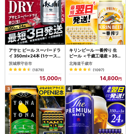
アサヒ ビール スーパードラ
キリンビール 一番搾り 生
イ 350ml×24本 (1ケース)
ビール ＜千歳工場産＞350
究極の辛口 ＜茨城工場＞ 缶
ml（24本）
茨城県守谷市
北海道千歳市
ビール Asahi superDRY お
(1879)
(1097)
酒
15,000
14,800