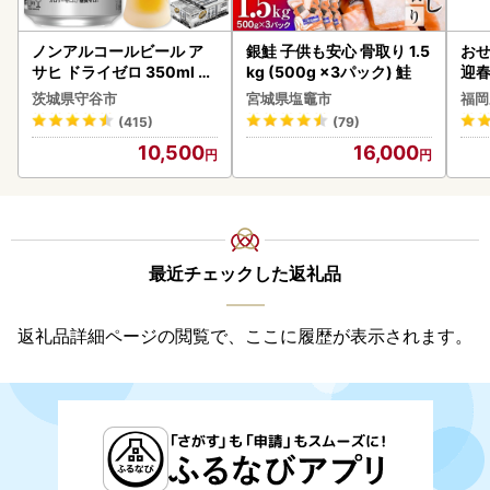
ノンアルコールビール ア
銀鮭 子供も安心 骨取り 1.5
おせ
サヒ ドライゼロ 350ml 24
kg (500g ×3パック) 鮭
迎
本 ノンアル ビール asashi
茨城県守谷市
宮城県塩竈市
福岡
守谷市
(415)
(79)
10,500
16,000
最近チェックした返礼品
返礼品詳細ページの閲覧で、ここに履歴が表示されます。