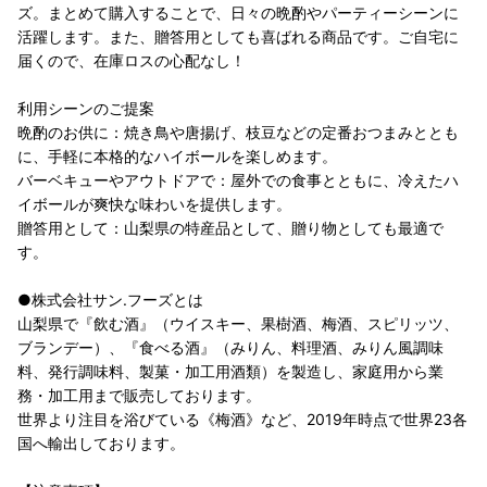
ズ。まとめて購入することで、日々の晩酌やパーティーシーンに
活躍します。また、贈答用としても喜ばれる商品です。ご自宅に
届くので、在庫ロスの心配なし！
利用シーンのご提案
晩酌のお供に：焼き鳥や唐揚げ、枝豆などの定番おつまみととも
に、手軽に本格的なハイボールを楽しめます。
バーベキューやアウトドアで：屋外での食事とともに、冷えたハ
イボールが爽快な味わいを提供します。
贈答用として：山梨県の特産品として、贈り物としても最適で
す。
●株式会社サン.フーズとは
山梨県で『飲む酒』（ウイスキー、果樹酒、梅酒、スピリッツ、
ブランデー）、『食べる酒』（みりん、料理酒、みりん風調味
料、発行調味料、製菓・加工用酒類）を製造し、家庭用から業
務・加工用まで販売しております。
世界より注目を浴びている《梅酒》など、2019年時点で世界23各
国へ輸出しております。