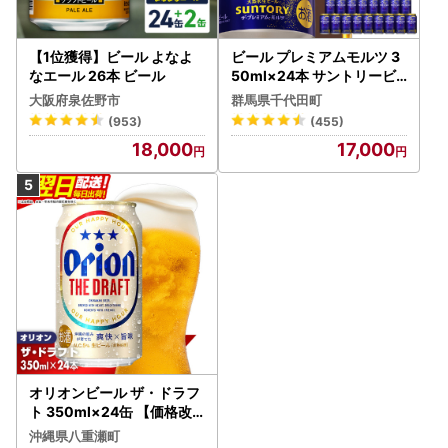
【1位獲得】ビール よなよ
ビール プレミアムモルツ 3
なエール 26本 ビール
50ml×24本 サントリービ
ール
大阪府泉佐野市
群馬県千代田町
(953)
(455)
18,000
17,000
オリオンビール ザ・ドラフ
ト 350ml×24缶 【価格改
定YI】
沖縄県八重瀬町