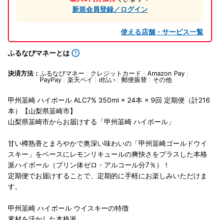
新規会員登録／ログイン
使える店舗・サービス一覧
ふるなびマネーとは
決済方法：
ふるなびマネー
クレジットカード
Amazon Pay
PayPay
楽天ペイ
d払い
郵便振替
その他
甲州韮崎 ハイボール ALC7% 350ml × 24本 × 9回 定期便（計216
本）【山梨県韮崎市】
山梨県韮崎市からお届けする「甲州韮崎 ハイボール」
甘い樽熟香とまろやかで奥深い味わいの「甲州韮崎ゴールドウイ
スキー」をベースにレモンリキュールの爽快さをプラスした本格
派ハイボール（プリン体ゼロ・アルコール分7％）！
定期便でお届けすることで、定期的に手軽にお楽しみいただけま
す。
甲州韮崎 ハイボール ウイスキーの特徴
素材を活かした本格派