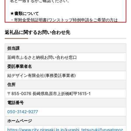
名と一致するかご確認ください。
★書類について
・寄附金受領証明書(ワンストップ特例申請をご希望の方は
申請書類を含む)は、返礼品とは別で郵送いたします。
返礼品に関するお問い合わせ先
★返礼品について
・お受け取り日指定はできません。
担当課
・長期ご不在でお受取不可の期間がございましたら、必ず備
韮崎市ふるさと納税お問い合わせ窓口
考欄に「不在:○○」とご記入ください。
・返礼品送付先ご住所の誤り等のお申込内容不備や、受取人
委託事業者名
様のご都合により返礼品がお届けできない場合、再送はいた
結デザイン有限会社(事務委託事業者)
しません。また寄附金の返金もいたしかねます。
・手配状況次第では返礼品送付先ご住所の変更ができない場
住所
合があります。また転送する場合は転送料金(受取人着払い)
〒855-0076
長崎県島原市上折橋町甲1615-1
が発生しますので、ご了承ください。
電話番号
・「のし」可の返礼品を除き、のしの対応はいたしかねま
す。
050-3142-9277
・配送業者の指定はいたしかねます。また返礼品によって異
ホームページ
なります。
・事前に出荷日のご案内は行っておりません。また、ご要望
https://www.city.nirasaki.lg.jp/kurashi_tetsuzuki/furusatonoz