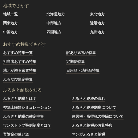
地域でさがす
地域一覧
北海道地方
東北地方
関東地方
中部地方
近畿地方
中国地方
四国地方
九州地方
おすすめ特集でさがす
おすすめ特集一覧
訳あり返礼品特集
担当者おすすめ特集
定期便特集
地元が誇る家電特集
日用品・消耗品特集
ふるなび限定特集
ふるさと納税を知る
ふるさと納税とは？
ふるさと納税の流れ
控除上限額シミュレーション
ふるさと納税制度について
ふるさと納税の確定申告
住民税・所得税の控除について
ワンストップ特例制度とは？
ふるさと納税のお礼特典
寄附金の使い道
マンガふるさと納税