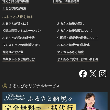
地元が誇る家電特集
日用品・消耗品特集
ふるなび限定特集
ふるさと納税を知る
ふるさと納税とは？
ふるさと納税の流れ
控除上限額シミュレーション
ふるさと納税制度について
ふるさと納税の確定申告
住民税・所得税の控除について
ワンストップ特例制度とは？
ふるさと納税のお礼特典
寄附金の使い道
マンガふるさと納税
企業版ふるさと納税とは
よくあるご質問・お問い合わせ
ふるなびオリジナルサービス