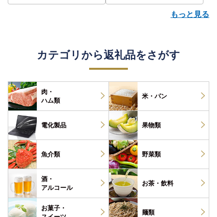
もっと見る
カテゴリから返礼品をさがす
肉・
米・パン
ハム類
電化製品
果物類
魚介類
野菜類
酒・
お茶・
飲料
アルコール
お菓子・
麺類
スイーツ