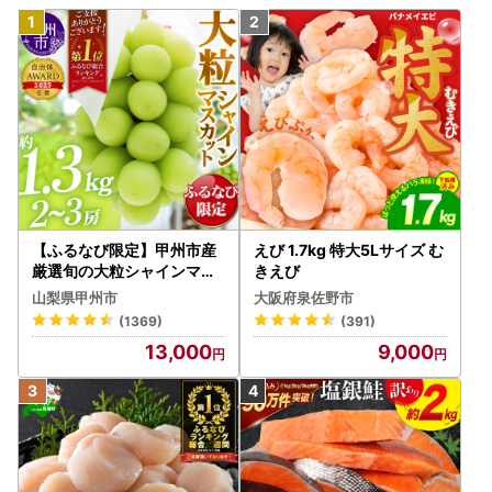
【ふるなび限定】甲州市産
えび 1.7kg 特大5Lサイズ む
厳選旬の大粒シャインマス
きえび
カット 約1.3kg 2～3房【2
山梨県甲州市
大阪府泉佐野市
026年発送】（MG）B12-
(1369)
(391)
472 FN-Limited-VO シャ
13,000
9,000
インマスカット フルーツ