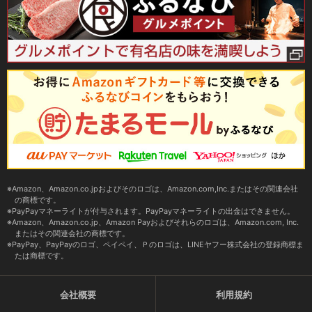
Amazon、Amazon.co.jpおよびそのロゴは、Amazon.com,Inc.またはその関連会社
の商標です。
PayPayマネーライトが付与されます。PayPayマネーライトの出金はできません。
Amazon、Amazon.co.jp、Amazon Payおよびそれらのロゴは、Amazon.com, Inc.
またはその関連会社の商標です。
PayPay、PayPayのロゴ、ペイペイ、Ｐのロゴは、LINEヤフー株式会社の登録商標ま
たは商標です。
会社概要
利用規約