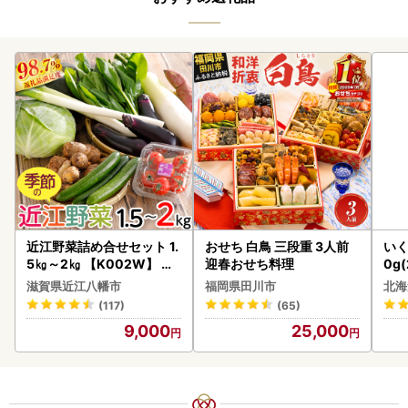
近江野菜詰め合せセット 1.
おせち 白鳥 三段重 3人前
いく
5㎏～2㎏ 【K002W】 野
迎春おせち料理
0g
菜 旬 新鮮
2-1
滋賀県近江八幡市
福岡県田川市
北海
(117)
(65)
9,000
25,000