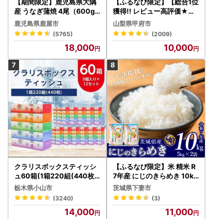
【期間限定】鹿児島県大隅
【ふるなび限定】【総合1位
産 うなぎ蒲焼 4尾（600g
獲得!! レビュー高評価★】
） KN007-004-04-cp18
〈2026年度配送分〉山梨
鹿児島県鹿屋市
山梨県甲府市
うなぎ 鰻 魚 惣菜 総菜
県産 シャインマスカット 2
(5765)
(2009)
～3房（1.0kg以上）シャイ
18,000
10,000
ン フルーツ FN-Limited-S
P
クラリスボックスティッシ
【ふるなび限定】米 精米 R
ュ60箱(1箱220組(440枚))
7年産 にじのきらめき 10kg
(5個入り×12セット)【配送
10月 FN-Limited-PR
栃木県小山市
茨城県下妻市
不可地域：離島・沖縄県】
(3240)
(3)
【1256759】
14,000
11,000