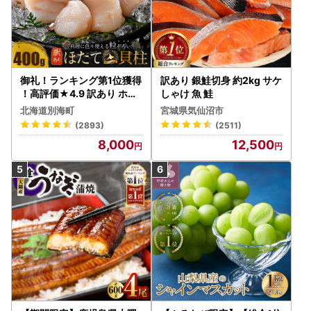
御礼！ランキング第1位獲得
訳あり 銀鮭切身 約2kg サケ
！高評価★4.9 訳あり ホタ
しゃけ 魚 鮭
テ 400g（ほたて 帆立 貝柱
北海道別海町
宮城県気仙沼市
冷凍 ）
(2893)
(2511)
8,000
12,500