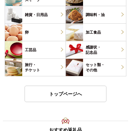
雑貨・
日用品
調味料・
油
卵
加工食品
感謝状・
工芸品
記念品
旅行・
セット類・
チケット
その他
トップページへ
おすすめ返礼品