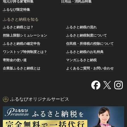
地元が誇る家電特集
日用品・消耗品特集
ふるなび限定特集
ふるさと納税を知る
ふるさと納税とは？
ふるさと納税の流れ
控除上限額シミュレーション
ふるさと納税制度について
ふるさと納税の確定申告
住民税・所得税の控除について
ワンストップ特例制度とは？
ふるさと納税のお礼特典
寄附金の使い道
マンガふるさと納税
企業版ふるさと納税とは
よくあるご質問・お問い合わせ
ふるなびオリジナルサービス