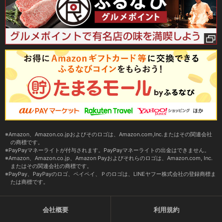
Amazon、Amazon.co.jpおよびそのロゴは、Amazon.com,Inc.またはその関連会社
の商標です。
PayPayマネーライトが付与されます。PayPayマネーライトの出金はできません。
Amazon、Amazon.co.jp、Amazon Payおよびそれらのロゴは、Amazon.com, Inc.
またはその関連会社の商標です。
PayPay、PayPayのロゴ、ペイペイ、Ｐのロゴは、LINEヤフー株式会社の登録商標ま
たは商標です。
会社概要
利用規約