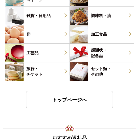
雑貨・
日用品
調味料・
油
卵
加工食品
感謝状・
工芸品
記念品
旅行・
セット類・
チケット
その他
トップページへ
おすすめ返礼品