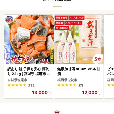
訳あり 鮭 子供も安心 骨取
無添加甘酒 900ml×5本 甘
ピエ
り 2.1kg [ 宮城県 塩竈市 ]
酒
パス
鮭
宮城県塩竈市
福岡県古賀市
福岡
(135)
(17)
13,000
12,000