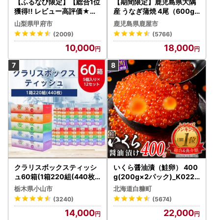
【ふるなび限定】【総合1位
【期間限定】鹿児島県大隅
獲得!! レビュー高評価★】
産 うなぎ蒲焼 4尾（600g
〈2026年度配送分〉山梨
） KN007-004-04-cp18
山梨県甲府市
鹿児島県鹿屋市
県産 シャインマスカット 2
うなぎ 鰻 魚 惣菜 総菜
(2009)
(5766)
～3房（1.0kg以上）シャイ
10,000
18,000
ン フルーツ FN-Limited-S
P
クラリスボックスティッシ
いくら醤油漬（鮭卵） 400
ュ60箱(1箱220組(440枚))
g(200g×2パック)_K022-
(5個入り×12セット)【配送
1676
栃木県小山市
北海道白糠町
不可地域：離島・沖縄県】
(3240)
(5674)
【1256759】
14,000
22,000