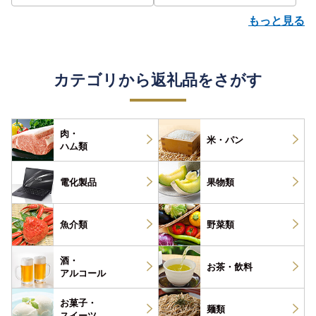
もっと見る
カテゴリから返礼品をさがす
肉・
米・パン
ハム類
電化製品
果物類
魚介類
野菜類
酒・
お茶・
飲料
アルコール
お菓子・
麺類
スイーツ