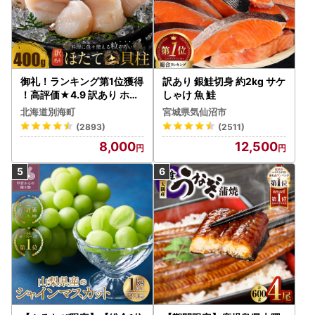
御礼！ランキング第1位獲得
訳あり 銀鮭切身 約2kg サケ
！高評価★4.9 訳あり ホタ
しゃけ 魚 鮭
テ 400g（ほたて 帆立 貝柱
北海道別海町
宮城県気仙沼市
冷凍 ）
(2893)
(2511)
8,000
12,500