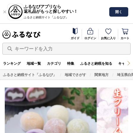
ふるなびアプリなら
返礼品がもっと探しやすい！
開く
ふるさと納税サイト「ふるなび」
ガイド
ログイン
お気に入り
カート
キーワードを入力
ランキング
地域一覧
カテゴリ
特集
ふるさと納税を知る
キャンペ
ふるさと納税サイト「ふるなび」
地域でさがす
関東地方
埼玉県白