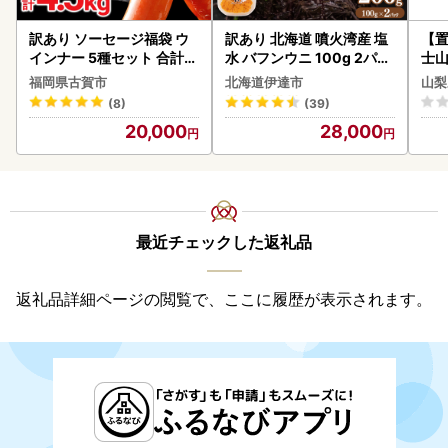
訳あり ソーセージ福袋 ウ
訳あり 北海道 噴火湾産 塩
【置
インナー 5種セット 合計4.
水 バフンウニ 100g 2パッ
士山
5kg ソーセージ
ク 計200g 《アフター保証
BK1
福岡県古賀市
北海道伊達市
山梨
付き》うに ウニ 雲丹 海鮮
(8)
(39)
海の幸 魚介類 ウニ丼 お寿
20,000
28,000
司 濃厚 無添加 産地直送 お
取り寄せ 山村水産 送料無
料
最近チェックした返礼品
返礼品詳細ページの閲覧で、ここに履歴が表示されます。