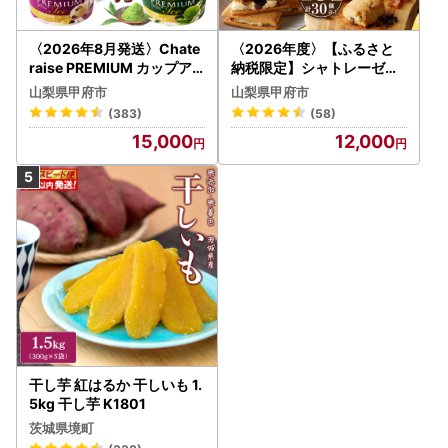
〈2026年8月発送〉Chate
〈2026年度〉【ふるさと
raise PREMIUM カップア
納税限定】シャトレーゼ人
イス 詰合せ 4種 24個 アイ
気お菓子勢ぞろい!! お菓子
山梨県甲府市
山梨県甲府市
ス
福箱 シャトレーゼ
(383)
(58)
15,000
12,000
干し芋 紅はるか 干しいも 1.
5kg 干し芋 K1801
茨城県境町