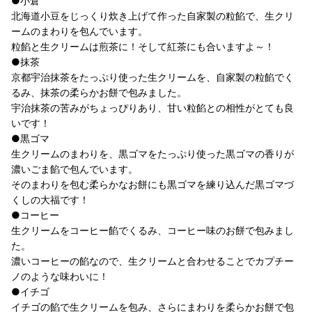
●小倉
北海道小豆をじっくり炊き上げて作った自家製の粒餡で、生クリ
ームのまわりを包んでいます。
粒餡と生クリームは煎茶に！そして紅茶にも合いますよ～！
●抹茶
京都宇治抹茶をたっぷり使った生クリームを、自家製の粒餡でく
るみ、抹茶の柔らかお餅で包みました。
宇治抹茶の苦みがちょっぴりあり、甘い粒餡との相性がとても良
いです！
●黒ゴマ
生クリームのまわりを、黒ゴマをたっぷり使った黒ゴマの香りが
濃いごま餡で包んでいます。
そのまわりを包む柔らかなお餅にも黒ゴマを練り込んだ黒ゴマづ
くしの大福です！
●コーヒー
生クリームをコーヒー餡でくるみ、コーヒー味のお餅で包みまし
た。
濃いコーヒーの餡なので、生クリームと合わせることでカプチー
ノのような味わいに！
●イチゴ
イチゴの餡で生クリームを包み、さらにまわりを柔らかお餅で包