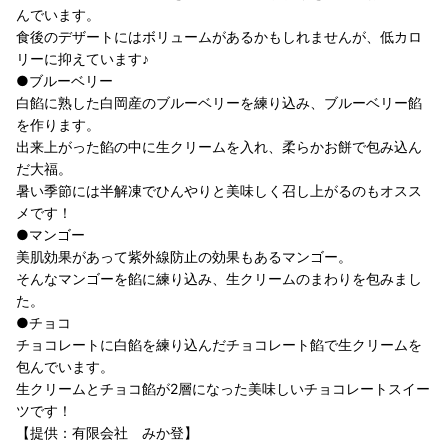
んでいます。
食後のデザートにはボリュームがあるかもしれませんが、低カロ
リーに抑えています♪
●ブルーベリー
白餡に熟した白岡産のブルーベリーを練り込み、ブルーベリー餡
を作ります。
出来上がった餡の中に生クリームを入れ、柔らかお餅で包み込ん
だ大福。
暑い季節には半解凍でひんやりと美味しく召し上がるのもオスス
メです！
●マンゴー
美肌効果があって紫外線防止の効果もあるマンゴー。
そんなマンゴーを餡に練り込み、生クリームのまわりを包みまし
た。
●チョコ
チョコレートに白餡を練り込んだチョコレート餡で生クリームを
包んでいます。
生クリームとチョコ餡が2層になった美味しいチョコレートスイー
ツです！
【提供：有限会社 みか登】