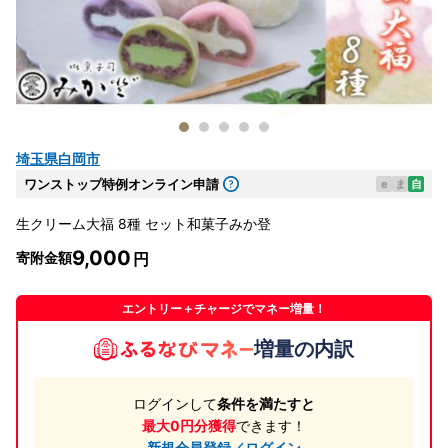
埼玉県白岡市
ワンストップ特例オンライン申請
e
ま
自
生クリーム大福 8種 セット和菓子みか登
9,000
寄附金額
エントリー＋チャージでマネー増量！
増量の内訳
ログインして
条件を満たすと
最大0円分獲得
できます！
新規会員登録／ログイン