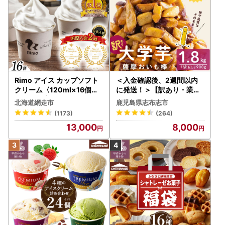
Rimo アイス カップソフト
＜入金確認後、2週間以内
クリーム〈120ml×16個〉
に発送！＞【訳あり・業務
ABA002 | アイス
用】薩摩おいも棒セット 計
北海道網走市
鹿児島県志布志市
1.8kg(900g×2袋) p8-142
(1173)
(264)
-2w
13,000
8,000