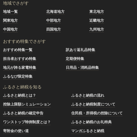
地域でさがす
地域一覧
北海道地方
東北地方
関東地方
中部地方
近畿地方
中国地方
四国地方
九州地方
おすすめ特集でさがす
おすすめ特集一覧
訳あり返礼品特集
担当者おすすめ特集
定期便特集
地元が誇る家電特集
日用品・消耗品特集
ふるなび限定特集
ふるさと納税を知る
ふるさと納税とは？
ふるさと納税の流れ
控除上限額シミュレーション
ふるさと納税制度について
ふるさと納税の確定申告
住民税・所得税の控除について
ワンストップ特例制度とは？
ふるさと納税のお礼特典
寄附金の使い道
マンガふるさと納税