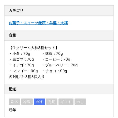
カテゴリ
お菓子・スイーツ
饅頭・羊羹・大福
容量
【生クリーム大福8種セット】
・小倉：70g ・抹茶：70g
・黒ゴマ：70g ・コーヒー：70g
・イチゴ：70g ・ブルーベリー：70g
・マンゴー：90g ・チョコ：90g
各1個／計8種8個入り
配送
常温
冷蔵
冷凍
定期
ギフト
のし
通年