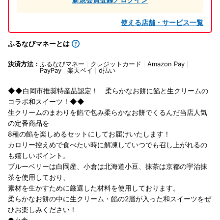
使える店舗・サービス一覧
ふるなびマネーとは
決済方法：
ふるなびマネー
クレジットカード
Amazon Pay
PayPay
楽天ペイ
d払い
◆◆白岡市推奨特産品認定！ 柔らかなお餅に餡と生クリームの
コラボ和スイーツ！◆◆
生クリームのまわりを餡で包み柔らかなお餅でくるんだ当店人気
の定番商品を
8種の餡を楽しめるセットにしてお届けいたします！
カロリー控えめで食べたい時に解凍していつでも召し上がれるの
も嬉しいポイント。
ブルーベリーは白岡産、小倉は北海道小豆、抹茶は京都の宇治抹
茶を使用しており、
素材を生かすために厳選した材料を使用しております。
柔らかなお餅の中に生クリーム・餡の2層が入った和スイーツをぜ
ひお楽しみください！