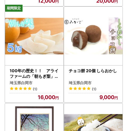
12,000
20,000
100年の歴史！！ アライ
チョコ餅 20個 しらおかし
ファームの「朝もぎ梨」幸
水・豊水・あきづき 約5k
埼玉県白岡市
埼玉県白岡市
g
(1)
(1)
16,000
9,000