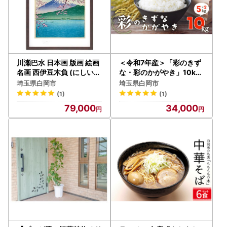
川瀬巴水 日本画 版画 絵画
＜令和7年産＞「彩のきず
名画 西伊豆木負 (にしいず
な・彩のかがやき」10kg
きしょう） LL
精米
埼玉県白岡市
埼玉県白岡市
(1)
(1)
79,000
34,000