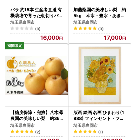
バラ 約15本 生産者直送 有
加藤梨園の美味しい梨 約
機栽培で育った朝切りバラ
5kg 幸水・豊水・あきづ
の花束
き
埼玉県白岡市
埼玉県白岡市
(0)
(3)
16,000
17,000
【糖度保障・完熟】八木澤
版画 絵画 名画 ひまわり(1
農園の美味しい梨 約3kg
888) フィンセント・ファ
幸水・豊水・あきづき
ン・ゴッホ S
埼玉県白岡市
埼玉県白岡市
(2)
(1)