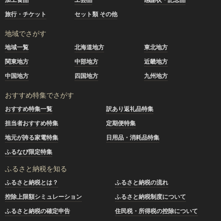
旅行・チケット
セット類 その他
地域でさがす
地域一覧
北海道地方
東北地方
関東地方
中部地方
近畿地方
中国地方
四国地方
九州地方
おすすめ特集でさがす
おすすめ特集一覧
訳あり返礼品特集
担当者おすすめ特集
定期便特集
地元が誇る家電特集
日用品・消耗品特集
ふるなび限定特集
ふるさと納税を知る
ふるさと納税とは？
ふるさと納税の流れ
控除上限額シミュレーション
ふるさと納税制度について
ふるさと納税の確定申告
住民税・所得税の控除について