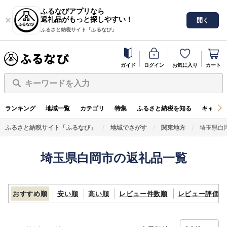
ふるなびアプリなら
返礼品がもっと探しやすい！
開く
ふるさと納税サイト「ふるなび」
ガイド
ログイン
お気に入り
カート
キーワードを入力
ランキング
地域一覧
カテゴリ
特集
ふるさと納税を知る
キャンペ
ふるさと納税サイト「ふるなび」
地域でさがす
関東地方
埼玉県白
埼玉県白岡市の返礼品一覧
おすすめ順
安い順
高い順
レビュー件数順
レビュー評価順