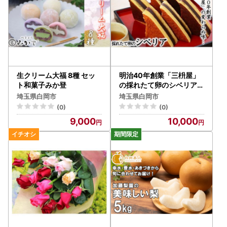
生クリーム大福 8種 セッ
明治40年創業「三枡屋」
ト和菓子みか登
の採れたて卵のシベリア
白岡市推奨特産品
埼玉県白岡市
埼玉県白岡市
(0)
(0)
9,000
10,000