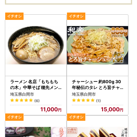
ラーメン 名店「もちもち
チャーシュー 約800g 30
の木」中華そば 穂先メン
年秘伝のタレ とろ旨チャ
マ 4食分
ーシュー極
埼玉県白岡市
埼玉県白岡市
(6)
(1)
11,000
15,000