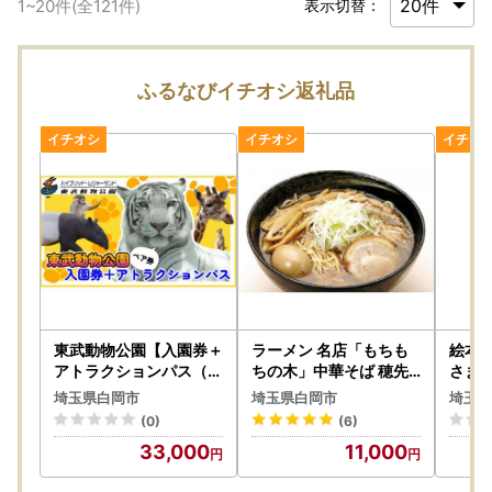
1
~
20
件(全
121
件)
表示切替：
ふるなびイチオシ返礼品
東武動物公園【入園券＋
ラーメン 名店「もちも
絵本フ
アトラクションパス（ペ
ちの木」中華そば 穂先
さま 
ア）】 遊園地 動物園
メンマ 4食分
王子
埼玉県白岡市
埼玉県白岡市
埼玉県
天然
(0)
(6)
立て
33,000
11,000