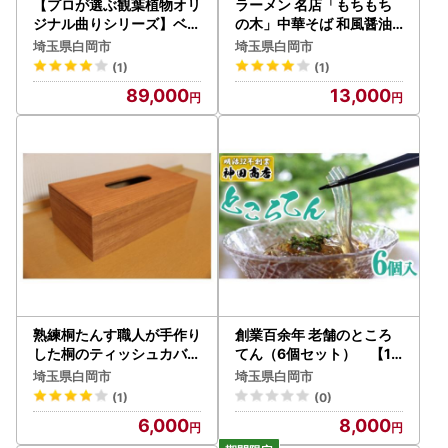
【プロが選ぶ観葉植物オリ
ラーメン 名店「もちもち
ジナル曲りシリーズ】ベン
の木」中華そば 和風醤油
ガレンシス 10号
味 6食分
埼玉県白岡市
埼玉県白岡市
(1)
(1)
89,000
13,000
熟練桐たんす職人が手作り
創業百余年 老舗のところ
した桐のティッシュカバー
てん（6個セット） 【11
＜オイル塗装（ブラウン）
246-0262】
埼玉県白岡市
埼玉県白岡市
＞
(1)
(0)
6,000
8,000