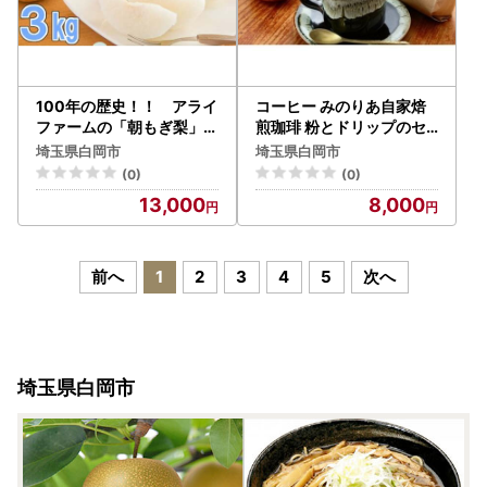
100年の歴史！！ アライ
コーヒー みのりあ自家焙
ファームの「朝もぎ梨」幸
煎珈琲 粉とドリップのセ
水・豊水・あきづき 約3k
ット
埼玉県白岡市
埼玉県白岡市
g
(0)
(0)
13,000
8,000
前へ
1
2
3
4
5
次へ
埼玉県白岡市