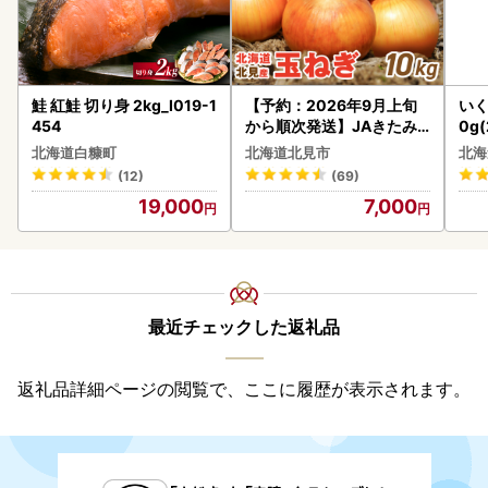
鮭 紅鮭 切り身 2kg_I019-1
【予約：2026年9月上旬
いく
454
から順次発送】JAきたみ
0g
らい産 玉ねぎ Lサイズ 10k
2-1
北海道白糠町
北海道北見市
北海
g ( タマネギ たまねぎ 野菜
(12)
(69)
)【210-0003-2026】
19,000
7,000
最近チェックした返礼品
返礼品詳細ページの閲覧で、ここに履歴が表示されます。