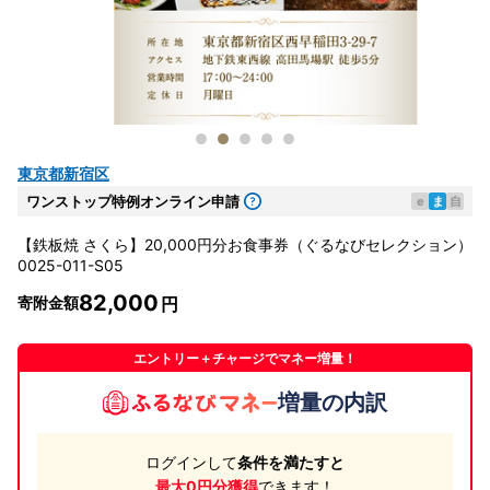
東京都新宿区
ワンストップ特例オンライン申請
e
ま
自
【鉄板焼 さくら】20,000円分お食事券（ぐるなびセレクション）
0025-011-S05
82,000
寄附金額
エントリー＋チャージでマネー増量！
増量の内訳
ログインして
条件を満たすと
最大0円分獲得
できます！