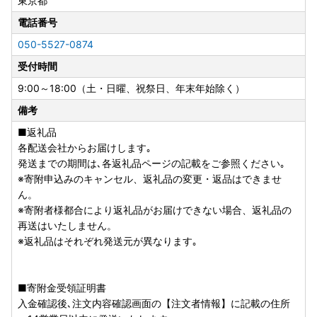
東京都
3.寄附情報を登録
4.ワンストップ特例申請を実施
電話番号
※複数の寄附登録後は、まとめてワンストップ特例申請が可
050-5527-0874
能です。
受付時間
5.マイナンバーカードで暗証番号を入力
6.申請完了
9:00～18:00（土・日曜、祝祭日、年末年始除く）
-----------------------------------------
備考
※ワンストップ特例申請の受付後、ご登録のメールアドレス
宛へ受付完了のご案内をさせていただきます。紙での受付書
■返礼品
の送付は行っておりません。ご了承ください。
各配送会社からお届けします｡
発送までの期間は､各返礼品ページの記載をご参照ください｡
お問合せ等ございましたら、下記メールアドレスまでご連絡
※寄附申込みのキャンセル、返礼品の変更・返品はできませ
をお願いいたします。
ん。
[お問合せ先] support@shinjuku.furusato-lg.jp
※寄附者様都合により返礼品がお届けできない場合、返礼品の
再送はいたしません。
※返礼品はそれぞれ発送元が異なります｡
■寄附金受領証明書
入金確認後､注文内容確認画面の【注文者情報】に記載の住所