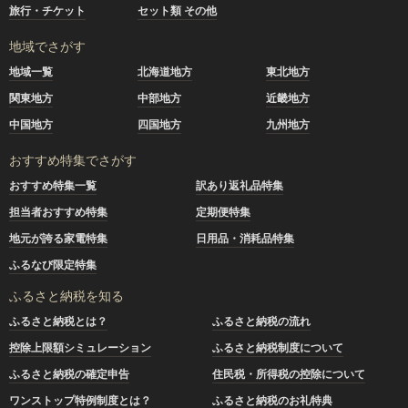
旅行・チケット
セット類 その他
地域でさがす
地域一覧
北海道地方
東北地方
関東地方
中部地方
近畿地方
中国地方
四国地方
九州地方
おすすめ特集でさがす
おすすめ特集一覧
訳あり返礼品特集
担当者おすすめ特集
定期便特集
地元が誇る家電特集
日用品・消耗品特集
ふるなび限定特集
ふるさと納税を知る
ふるさと納税とは？
ふるさと納税の流れ
控除上限額シミュレーション
ふるさと納税制度について
ふるさと納税の確定申告
住民税・所得税の控除について
ワンストップ特例制度とは？
ふるさと納税のお礼特典