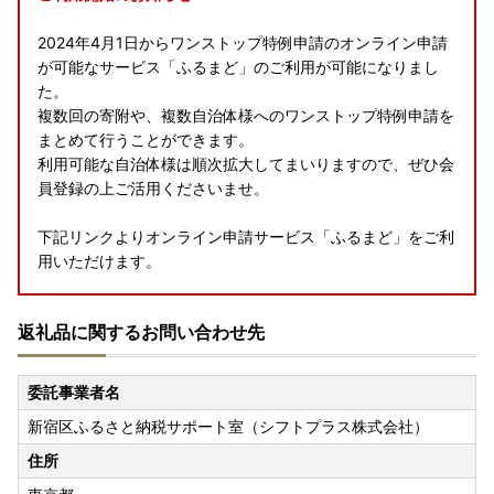
2024年4月1日からワンストップ特例申請のオンライン申請
が可能なサービス「ふるまど」のご利用が可能になりまし
た。
複数回の寄附や、複数自治体様へのワンストップ特例申請を
まとめて行うことができます。
利用可能な自治体様は順次拡大してまいりますので、ぜひ会
員登録の上ご活用くださいませ。
下記リンクよりオンライン申請サービス「ふるまど」をご利
用いただけます。
【ふるまどリンク】
返礼品に関するお問い合わせ先
サービスのご案内URL
ログインURL
※利用可能自治体の一覧はコチラ
委託事業者名
新宿区ふるさと納税サポート室（シフトプラス株式会社）
【ご利用手順】---------------------------
1.公的個人認証アプリ「IAM（アイアム）」をインストール
住所
2.「ふるまど」に新規アカウント登録