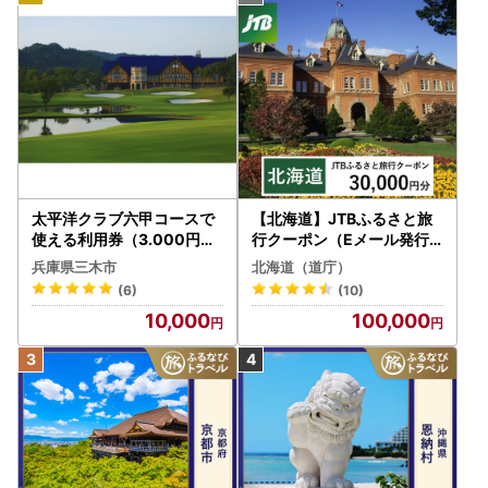
太平洋クラブ六甲コースで
【北海道】JTBふるさと旅
使える利用券（3.000円分
行クーポン（Eメール発行
）
）30,000円分 旅行 トラベ
兵庫県三木市
北海道（道庁）
ル 宿泊 人気 おすすめ JTB
(6)
(10)
W030T
10,000
100,000