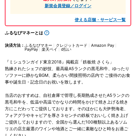
新規会員登録／ログイン
使える店舗・サービス一覧
ふるなびマネーとは
決済方法：
ふるなびマネー
クレジットカード
Amazon Pay
PayPay
楽天ペイ
d払い
『ミシュランガイド東京2018』掲載店「鉄板焼 さくら」
熟練されたシェフの妙技、最高級A5ランクの黒毛和牛、ゆったり
ソファーに静かなBGM、柔らかい間接照明の店内で ご接待のお食
事や誕生日・記念日のお祝いを致します。
当店のおすすめは、自社倉庫で管理し長期熟成させたA5ランクの
黒毛和牛を、低温や高温でかなりの時間をかけて焼き上げる焼き
方にこだわってご提供しております。そのほかにも大伊勢海老、
フォアグラやキャビアを厚さ３センチの鉄板でおいしく焼き上げ
ご提供しておりますので、全国から選んだ100種類以上あるソム
リエの店主厳選のワインや地酒とご一緒に素敵なひと時をお過ご
しください。