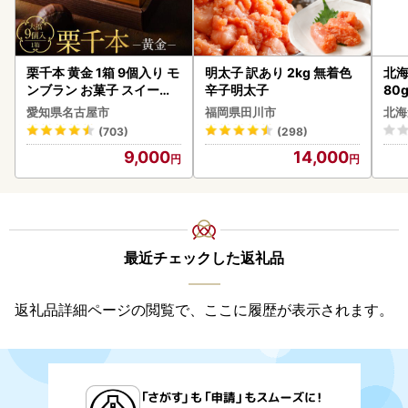
栗千本 黄金 1箱 9個入り モ
明太子 訳あり 2kg 無着色
北海
ンブラン お菓子 スイーツ
辛子明太子
80
デザート モンブラン 人気
クラ
愛知県名古屋市
福岡県田川市
北海
くら
(703)
(298)
道産
9,000
14,000
23
最近チェックした返礼品
返礼品詳細ページの閲覧で、ここに履歴が表示されます。