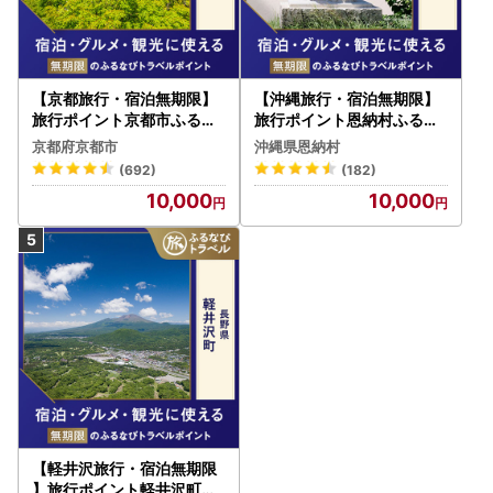
【京都旅行・宿泊無期限】
【沖縄旅行・宿泊無期限】
旅行ポイント京都市ふるな
旅行ポイント恩納村ふるな
びトラベルポイント
びトラベルポイント
京都府京都市
沖縄県恩納村
(692)
(182)
10,000
10,000
【軽井沢旅行・宿泊無期限
】旅行ポイント軽井沢町ふ