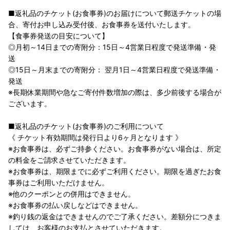
■返礼品のチケット(お食事券)のお届けについて郵送チケットの場
合、寄付お申し込み受付後、お食事券を送付いたします。
【食事券発送の目安について】
◎月初～14日までの寄附分：15日～4営業日程度で発送準備・発
送
◎15日～月末までの寄附分： 翌月1日～4営業日程度で発送準備・
発送
※長期休業期間や急なご寄付件数増加の際は、多少前後する場合が
ございます。
■返礼品のチケット(お食事券)のご利用について
《 チケット有効期間は発行日より6ヶ月となります 》
※お食事券は、必ずご持参ください。お食事券がない場合は、所定
の料金をご請求させていただきます。
※お食事券は、期限までに必ずご利用ください。期限を過ぎたお食
事券はご利用いただけません。
※他のクーポンとの併用はできません。
※お食事券の払い戻しなどはできません。
※釣り銭の返金はできませんのでご了承ください。差額分につきま
しては、お客様のお支払とさせていただきます。