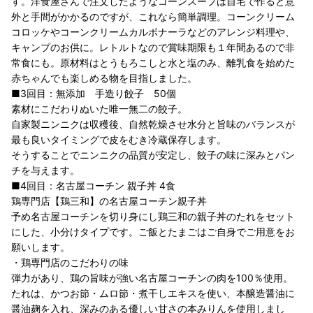
す。洋食屋さんで注文したようなコーンスープは自宅で作ると意
外と手間がかかるのですが、これなら簡単調理。コーンクリーム
コロッケやコーンクリームカルボナーラなどのアレンジ料理や、
キャンプのお供に。レトルトなので賞味期限も１年間あるので非
常食にも。原材料はとうもろこしと水と塩のみ、離乳食を始めた
赤ちゃんでも楽しめる物を目指しました。
■3回目：無添加 手造り餃子 50個
素材にこだわりぬいた唯一無二の餃子。
自家製ニンニクは収穫後、自然乾燥させ水分と旨味のバランスが
最も良いタイミングで皮をむき冷蔵保存します。
そうすることでニンニクの品質が安定し、餃子の味に深みとパン
チを与えます。
■4回目：名古屋コーチン 親子丼 4食
鶏専門店【鶏三和】の名古屋コーチン親子丼
予め名古屋コーチンを切り身にし鶏三和の親子丼のたれをセット
にした、小分けタイプです。ご飯とたまごはご自身でご用意をお
願いします。
・鶏専門店のこだわりの味
弾力があり、鶏の旨味が強い名古屋コーチンの肉を100％使用。
たれは、かつお節・ムロ節・煮干しエキスを使い、本醸造醤油に
醤油麹を入れ、深みのある優しい甘さの本みりんを使用しまし