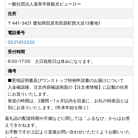
一般社団法人渥美半島観光ビューロー
年末年始の発送にについて
住所
12 月 18 日までに決済(入金)完了した場合は 12 月中に返礼
〒441-3421
愛知県田原市田原町西大浜13番地1
品事業者に対して出荷依頼をさせていただき、順次発送いた
します。
電話番号
事業者によって年内に発送する場合と年明けに発送する場合
0531453330
がございます。予めご了承ください。
受付時間
それ以降のご注文については原則 1 月に入ったら順次発送と
なります。
9:00-17:00 土日祝祭日は休みになります。
備考
※年内お届けの商品につきましてはその限りではございませ
ん。
■受領証明書及びワンストップ特例申請書のお届けについて
・年末年始の発送は事業者により異なります。
入金確認後、注文内容確認画面の【注文者情報】に記載の住所
・申込状況により、通常の発送期日より遅れる場合もござい
にお送りいたします。
ますので予めご了承ください。
発送の時期は、2週間～1ヵ月以内を目途に、お礼の特産品とは
・天候、またはお受取人様のご都合により、荷物のお受取に
別にお送りいたします。(年末年始を除く)
遅延が生じた場合、一部の冷蔵商品につきましては、品質保
返礼品の配送時期や不備などに関しては「ふるなび」からはお答
持のため【冷凍】に切り替えて配送をさせていただきます。
えできかねます。
お手数ですが上記より直接お問い合わせいただくようお願いいた
※下記理由により、ご指定日・年内お届けが出来ない場合が