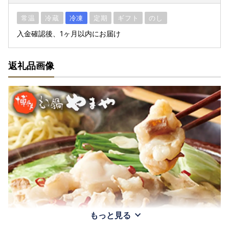
常温
冷蔵
冷凍
定期
ギフト
のし
入金確認後、1ヶ月以内にお届け
返礼品画像
もっと見る