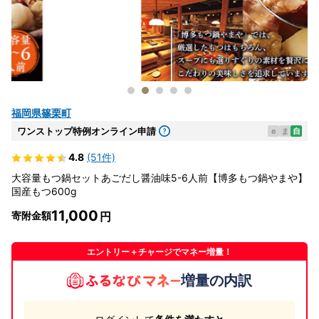
福岡県篠栗町
ワンストップ特例オンライン申請
e
ま
自
4.8
(51件)
大容量もつ鍋セットあごだし醤油味5-6人前【博多もつ鍋やまや】
国産もつ600g
11,000
寄附金額
エントリー＋チャージでマネー増量！
増量の内訳