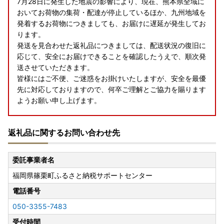
7月28日に発生した地震の影響により、現在、熊本県全域に
おいてお荷物の集荷・配達が停止しているほか、九州地域を
発着するお荷物につきましても、お届けに遅延が発生してお
ります。
発送を見合わせた返礼品につきましては、配送状況の復旧に
応じて、安全にお届けできることを確認したうえで、順次発
送させていただきます。
皆様にはご不便、ご迷惑をお掛けいたしますが、安全を最優
先に対応しておりますので、何卒ご理解とご協力を賜ります
ようお願い申し上げます。
返礼品に関するお問い合わせ先
※ワンストップ特例申請書について※
ワンストップ特例申請書の郵送は行っておりません。
委託事業者名
郵送での申請をご希望の場合は、ご自身で申請書をダウンロ
福岡県篠栗町ふるさと納税サポートセンター
ードのうえご提出ください。
電話番号
■■「総務大臣から「ふるさと納税の対象となる地方団体」
050-3355-7483
として指定を受けました」■■
福岡県篠栗町は総務大臣の指定により、これまで通りふるさ
受付時間