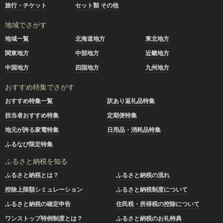
旅行・チケット
セット類 その他
地域でさがす
地域一覧
北海道地方
東北地方
関東地方
中部地方
近畿地方
中国地方
四国地方
九州地方
おすすめ特集でさがす
おすすめ特集一覧
訳あり返礼品特集
担当者おすすめ特集
定期便特集
地元が誇る家電特集
日用品・消耗品特集
ふるなび限定特集
ふるさと納税を知る
ふるさと納税とは？
ふるさと納税の流れ
控除上限額シミュレーション
ふるさと納税制度について
ふるさと納税の確定申告
住民税・所得税の控除について
ワンストップ特例制度とは？
ふるさと納税のお礼特典