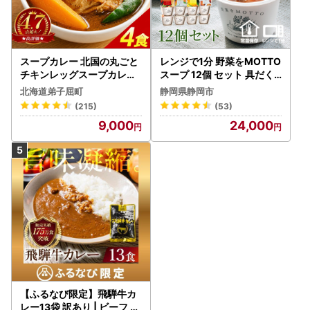
スープカレー 北国の丸ごと
レンジで1分 野菜をMOTTO
チキンレッグスープカレー
スープ 12個 セット 具だく
4個 3739
さんスープ 朝食 惣菜 国産
北海道弟子屈町
静岡県静岡市
野菜 常温保存
(215)
(53)
9,000
24,000
【ふるなび限定】飛騨牛カ
レー13袋 訳あり | ビーフ レ