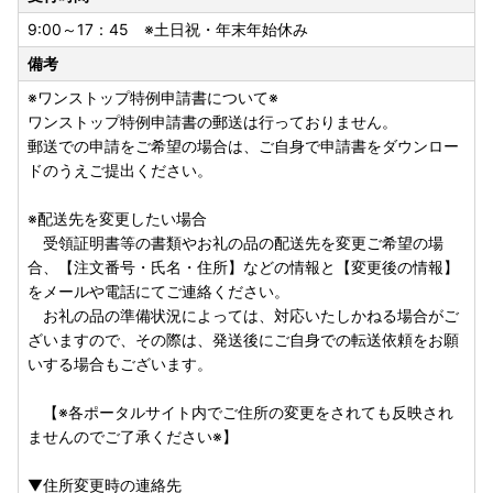
と納税の対象となりました。
9:00～17：45 ※土日祝・年末年始休み
引き続き篠栗町を応援していただきますよう、よろしくお願
備考
い申し上げます。
指定対象期間：令和7年10月1日から令和8年9月30日
※ワンストップ特例申請書について※
ワンストップ特例申請書の郵送は行っておりません。
郵送での申請をご希望の場合は、ご自身で申請書をダウンロー
ドのうえご提出ください。
※配送先を変更したい場合
受領証明書等の書類やお礼の品の配送先を変更ご希望の場
合、【注文番号・氏名・住所】などの情報と【変更後の情報】
をメールや電話にてご連絡ください。
お礼の品の準備状況によっては、対応いたしかねる場合がご
ざいますので、その際は、発送後にご自身での転送依頼をお願
いする場合もございます。
【※各ポータルサイト内でご住所の変更をされても反映され
ませんのでご了承ください※】
▼住所変更時の連絡先