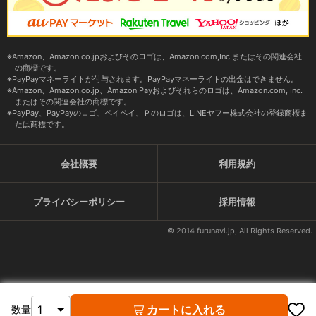
Amazon、Amazon.co.jpおよびそのロゴは、Amazon.com,Inc.またはその関連会社
の商標です。
PayPayマネーライトが付与されます。PayPayマネーライトの出金はできません。
Amazon、Amazon.co.jp、Amazon Payおよびそれらのロゴは、Amazon.com, Inc.
またはその関連会社の商標です。
PayPay、PayPayのロゴ、ペイペイ、Ｐのロゴは、LINEヤフー株式会社の登録商標ま
たは商標です。
会社概要
利用規約
プライバシーポリシー
採用情報
© 2014 furunavi.jp, All Rights Reserved.
カートに入れる
数量