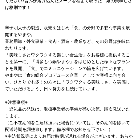
ください♪旨みが溶け込んだスープを程よく吸った、麺の美味しさ
は格別です！
辛子明太子の製造、販売をはじめ「食」の分野で多彩な事業を展
開するやまや。
業務用卸・外食事業・食肉・酒造・農業など、その分野は多岐に
わたります。
「美味しさとワクワクする楽しい食生活」をお客様に提供するこ
とを第一に、「博多もつ鍋やまや」をはじめとした様々なブラン
ドを展開、「食」でコミュニケーションの輪を広げています。
やまやは「食の総合プロデュース企業」としてお客様に向き合
い、ひとりでも多くの方々に「ワクワクする美味しさ」を実感し
ていただけるよう、日々努力をし続けています。
※注意事項※
・返礼品の発送は、取扱事業者の準備が整い次第、順次発送いた
します。
（ご不在期間をご連絡頂いた場合については、その期間を除いて
配送時期を調整致します。備考欄でお知らせ下さい。）
※申込状況等によりお届け時期が遅れる場合がございます。あらか