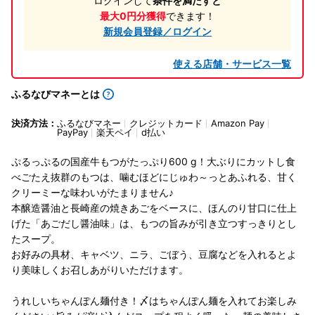
ログインして
条件を満たすと
最大0円分獲得
できます！
新規会員登録／ログイン
使える店舗・サービス一覧
ふるなびマネーとは
決済方法：
ふるなびマネー
クレジットカード
Amazon Pay
PayPay
楽天ペイ
d払い
ぷるっぷるの国産牛もつがたっぷり600 g！大ぶりにカットし食
べごたえ抜群のもつは、噛むほどにじゅわ～っとあふれる、甘く
クリーミーな味わいがたまりません♪
本醸造醤油と長崎産の焼きあごをベースに、ほんのり甘口に仕上
げた「あごだし醤油味」は、もつの旨みが引き立つすっきりとし
たスープ。
お好みの具材、キャベツ、ニラ、ごぼう、豆腐などを入れるとよ
り美味しくお召しあがりいただけます。
うれしいちゃんぽん麺付き！〆はちゃんぽん麺を入れてお楽しみ