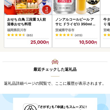
おせち 白鳥 三段重 3人前
ノンアルコールビール ア
牛タ
迎春おせち料理
サヒ ドライゼロ 350ml 24
り 塩
本 ノンアル ビール asashi
福岡県田川市
茨城県守谷市
宮崎
守谷市
(65)
(415)
25,000
10,500
最近チェックした返礼品
返礼品詳細ページの閲覧で、ここに履歴が表示されます。