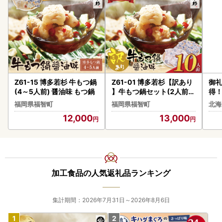
Z61-15 博多若杉 牛もつ鍋
Z61-01 博多若杉【訳あり
御礼
(4～5人前) 醤油味 もつ鍋
】牛もつ鍋セット(2人前×
得！
5) 10人前 もつ鍋
タテ
福岡県福智町
福岡県福智町
北海
貝柱
12,000
13,000
加工食品の人気返礼品ランキング
集計期間：2026年7月31日～2026年8月6日