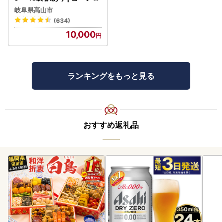
トルト 訳あり DC006-CP
岐阜県高山市
01 FN-Limited-VO
(634)
10,000
ランキングをもっと見る
おすすめ返礼品