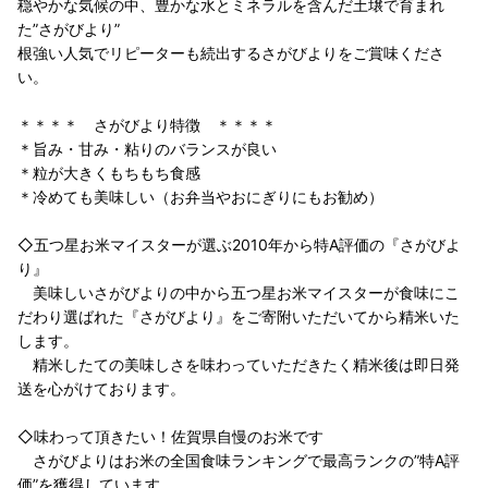
穏やかな気候の中、豊かな水とミネラルを含んだ土壌で育まれ
た”さがびより”
根強い人気でリピーターも続出するさがびよりをご賞味くださ
い。
＊＊＊＊ さがびより特徴 ＊＊＊＊
＊旨み・甘み・粘りのバランスが良い
＊粒が大きくもちもち食感
＊冷めても美味しい（お弁当やおにぎりにもお勧め）
◇五つ星お米マイスターが選ぶ2010年から特A評価の『さがびよ
り』
美味しいさがびよりの中から五つ星お米マイスターが食味にこ
だわり選ばれた『さがびより』をご寄附いただいてから精米いた
します。
精米したての美味しさを味わっていただきたく精米後は即日発
送を心がけております。
◇味わって頂きたい！佐賀県自慢のお米です
さがびよりはお米の全国食味ランキングで最高ランクの”特A評
価”を獲得しています。