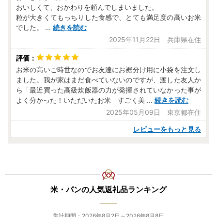
センター】まで、ご提出ください。(寄附の翌年1月10日必
おいしくて、おかわりを頼んでしまいました。
着)
粒が大きくてもっちりした食感で、とても満足度の高いお米
でした。
...
続きを読む
❖返礼品発送について❖
2025年11月22日 兵庫県在住
返礼品の発送につきましては、返礼品事業者からのお届け
となります。
発送時期につきましては返礼品ページの【配送】にてご確
お米の高いご時世なのでお友達にお裾分け用に小袋を注文し
認ください。
ました。我が家はまだ食べていないのですが、渡した友人か
ただし、年末のご寄附については通常よりお時間を頂戴す
ら「最近買った高級炊飯器の力が発揮されていなかった事が
る場合があり、返礼品や時期によっては2～3カ月ほどお待
よく分かった！いただいたお米 すごく美
...
続きを読む
たせする場合があります。予めご了承ください。
2025年05月09日 東京都在住
レビューをもっと見る
❖返礼品到着後のお願い❖
返礼品到着後、すぐに開封して返礼品全体の確認をお願い
します。
万が一お届けした返礼品に不備、破損等がございましたら
【佐賀県大町町ふるさと納税コールセンター】まで写真デー
タを添えて、連絡をお願いします。
米・パンの人気返礼品ランキング
お届け後、1週間を経過してのお問い合わせにつきまして
は返品・交換の対象外とさせていただいておりますので、予
めご了承ください。
集計期間：2026年8月2日～2026年8月8日