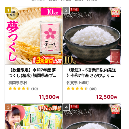
❖お問い合わせ・申請書送付先❖
【佐賀県大町町ふるさと納税コールセンター】
〒849-2102
佐賀県杵島郡大町町大字福母297番地4
電 話：050-3355-7155
メール：s.omachi@do-furusato.jp
【数量限定】令和7年産 夢
《最短3～5営業日以内発送
つくし(精米) 福岡県産ブラ
》令和7年産 さがびより 佐
ンド米 10kg (品番:3X11R7)
賀県産（精米）10kg
福岡県赤村
佐賀県上峰町
(10)
(49)
11,500
12,500