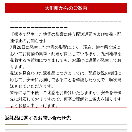
大町町からのご案内
ーーーーーーーーーーーーーーーーーーーーーーーーーーー
ーーーーーーーーーーーーーー
【熊本で発生した地震の影響に伴う配送遅延および集荷・配
達停止のお知らせ】
7月28日に発生した地震の影響により、現在、熊本県全域に
おいてお荷物の集荷・配達が停止しているほか、九州地域を
発着するお荷物につきましても、お届けに遅延が発生してお
ります。
発送を見合わせた返礼品につきましては、配送状況の復旧に
応じて、安全にお届けできることを確認したうえで、順次発
送させていただきます。
皆様にはご不便、ご迷惑をお掛けいたしますが、安全を最優
先に対応しておりますので、何卒ご理解とご協力を賜ります
ようお願い申し上げます。
返礼品に関するお問い合わせ先
「総務大臣から「ふるさと納税の対象となる地方団体」とし
て指定を受けました」