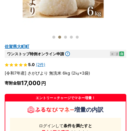
佐賀県大町町
ワンストップ特例オンライン申請
e
ま
自
5.0
(2件)
[令和7年産] さがびより 無洗米 6kg (2㎏×3袋)
17,000
寄附金額
エントリー＋チャージでマネー増量！
増量の内訳
ログインして
条件を満たすと