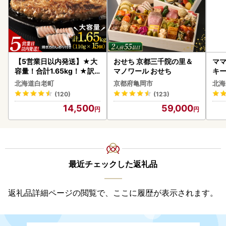
【5営業日以内発送】★大
おせち 京都三千院の里＆
ママ
容量！合計1.65kg！★訳
マノワール おせち
キ
あり・牛の里ビーフハンバ
ズ 
北海道白老町
京都府亀岡市
北海
ーグ(110ｇ5枚入）×3 AG
0
(120)
(123)
058
14,500
59,000
最近チェックした返礼品
返礼品詳細ページの閲覧で、ここに履歴が表示されます。