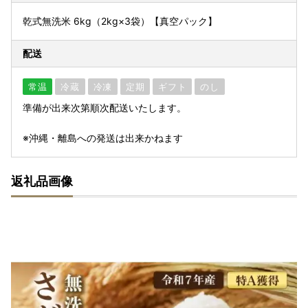
乾式無洗米 6kg（2kg×3袋）【真空パック】
配送
常温
冷蔵
冷凍
定期
ギフト
のし
準備が出来次第順次配送いたします。
※沖縄・離島への発送は出来かねます
返礼品画像