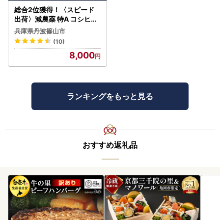
総合2位獲得！〈スピード
出荷〉減農薬 特A コシヒカ
リ 5kg 丹波篠山産 特別栽培
兵庫県丹波篠山市
米 こしひかり
(10)
8,000
ランキングをもっと見る
おすすめ返礼品