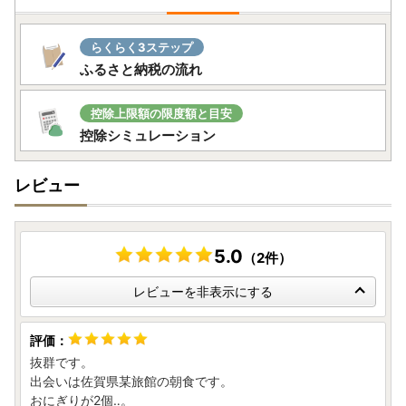
大町町は、地方税法第37条の2第2項及び第314条の7第2
項に掲げる基準に適合する地方団体として指定を受けまし
らくらく3ステップ
た。
ふるさと納税の流れ
これにより大町町へのふるさと納税は税控除の対象となり
ますので、引き続き応援をお願いいたします。
指定期間：令和6年10月1日～令和7年9月30日
控除上限額の限度額と目安
控除シミュレーション
❖寄附金受領証明書について❖
入金確認後、返礼品とは別に寄附お申込み時にご登録いた
レビュー
だいた書類の送付先住所に、通常2週間程度で発送いたしま
す。
※「返礼品」と「寄附金受領証明書」は別で発送しますの
で、お届けが前後する場合がありますのでご了承ください。
5.0
（2件）
❖ワンストップ特例申請書(寄附金税額控除に係る申告特例
レビューを非表示にする
申請書)について❖
自治体からのワンストップ特例申請書の送付をご希望され
た方へは、寄附金受領証明書とともにワンストップ特例申請
抜群です。
書を発送します。
出会いは佐賀県某旅館の朝食です。
必要書類を同封のうえ【佐賀県大町町ふるさと納税コール
おにぎりが2個‥。