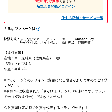
最大0円分獲得
できます！
新規会員登録／ログイン
使える店舗・サービス一覧
ふるなびマネーとは
決済方法：
ふるなびマネー
クレジットカード
Amazon Pay
PayPay
楽天ペイ
d払い
銀行振込
郵便振替
【原料玄米】
産地：単一原料米（佐賀県産）10割
品種：さがびより
年産：令和7年
※パッケージ等のデザインは変更になる場合がありますのでご了承
ください。
※令和7年に収穫された「さがびより」を100％使います。ブレン
ド米（複数原料米）ではありません！！
◇佐賀県限定品種で佐賀を代表するブランド米です！