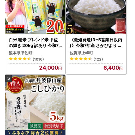
白米 精米 ブレンド米 甲佐
《最短発送(3~5営業日以内
の輝き 20kg 訳あり 令和7
)》令和7年産 さがびより 佐
年産 【価格改定ZS】
賀県産（精米）5kg
熊本県甲佐町
佐賀県上峰町
(1016)
(122)
24,000
6,400