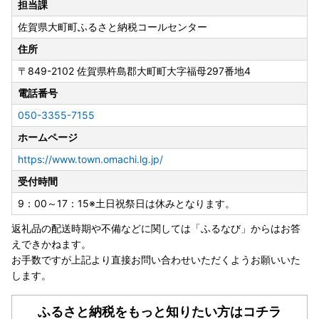
担当課
佐賀県大町町ふるさと納税コールセンター
佐賀県大町町は総務大臣の指定により、これまで通りふるさ
と納税の対象となりました。
住所
引き続き大町町を応援していただきますよう、よろしくお願
〒849-2102
佐賀県杵島郡大町町大字福母297番地4
い申し上げます。
指定対象期間：令和7年10月1日から令和8年9月30日
電話番号
050-3355-7155
ホームページ
【天候不良に伴う配送遅延のお知らせ】
台風の影響により、一部地域で配送に遅れが生じる可能性が
https://www.town.omachi.lg.jp/
ございます。
受付時間
最新の状況に関しましては、ヤマト運輸ホームページをご確
認いただきますようお願いいたします。
9：00～17：15※土日祝祭日は休みとなります。
該当地域へのお届けは配送業者各社における規制状況次第と
返礼品の配送時期や不備などに関しては「ふるなび」からはお答
なります。
えできかねます。
ご希望のお届け指定日にお応えできかねる場合もございます
お手数ですが上記より直接お問い合わせいただくようお願いいた
のでご了承ください。
します。
ふるさと納税をもっと知りたい方はコチラ
❖ふるさと納税の対象となる地方団体の指定について❖