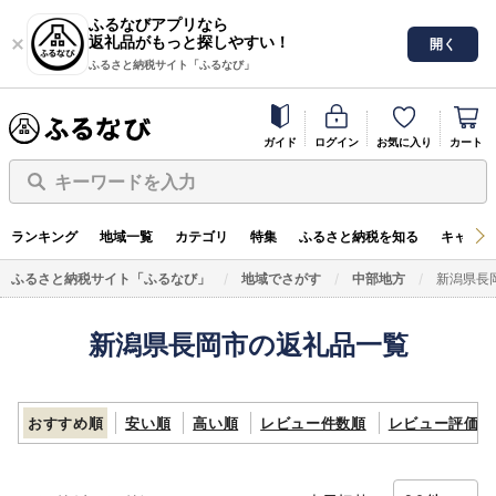
ふるなびアプリなら
返礼品がもっと探しやすい！
開く
ふるさと納税サイト「ふるなび」
ガイド
ログイン
お気に入り
カート
キーワードを入力
ランキング
地域一覧
カテゴリ
特集
ふるさと納税を知る
キャンペ
ふるさと納税サイト「ふるなび」
地域でさがす
中部地方
新潟県長
新潟県長岡市の返礼品一覧
おすすめ順
安い順
高い順
レビュー件数順
レビュー評価順