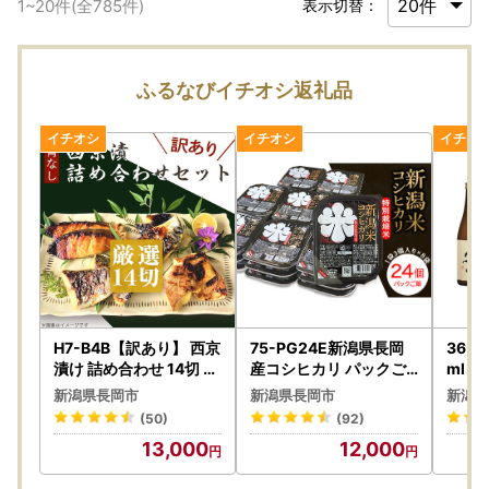
1
~
20
件(全
785
件)
表示切替：
ふるなびイチオシ返礼品
H7-B4B【訳あり】 西京
75-PG24E新潟県長岡
36-
漬け 詰め合わせ 14切 個
産コシヒカリ パックご
ml（
包装 骨取り 鯖 サバ さば
飯150g×24個（特別栽
酒
新潟県長岡市
新潟県長岡市
新潟県
鮭 シャケ しゃけ サーモ
培米）
(50)
(92)
ン 赤魚 鰆 サワラ さわら
13,000
12,000