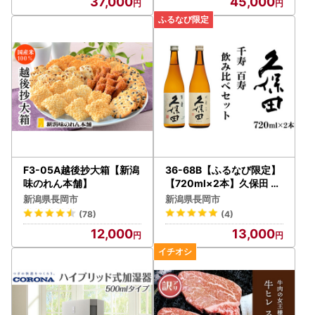
37,000
45,000
F3-05A越後抄大箱【新潟
36-68B【ふるなび限定】
味のれん本舗】
【720ml×2本】久保田 千
寿・百寿 飲み比べセット F
新潟県長岡市
新潟県長岡市
N-Limited-SP
(78)
(4)
12,000
13,000