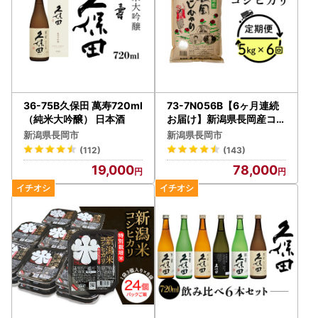
36-75B久保田 萬寿720ml
73-7N056B【6ヶ月連続
（純米大吟醸） 日本酒
お届け】新潟県長岡産コシ
ヒカリ5kg
新潟県長岡市
新潟県長岡市
(112)
(143)
19,000
78,000