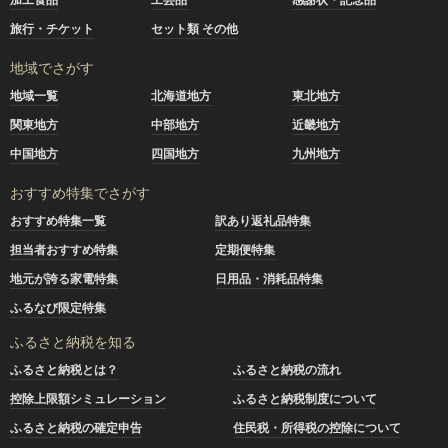
旅行・チケット
セット類 その他
地域でさがす
地域一覧
北海道地方
東北地方
関東地方
中部地方
近畿地方
中国地方
四国地方
九州地方
おすすめ特集でさがす
おすすめ特集一覧
訳あり返礼品特集
担当者おすすめ特集
定期便特集
地元が誇る家電特集
日用品・消耗品特集
ふるなび限定特集
ふるさと納税を知る
ふるさと納税とは？
ふるさと納税の流れ
控除上限額シミュレーション
ふるさと納税制度について
ふるさと納税の確定申告
住民税・所得税の控除について