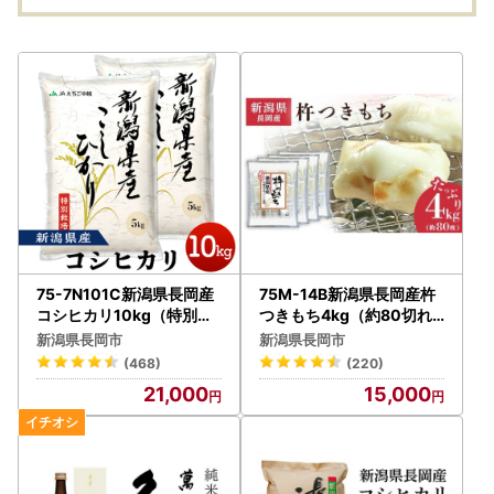
75-7N101C新潟県長岡産
75M-14B新潟県長岡産杵
コシヒカリ10kg（特別栽
つきもち4kg（約80切れ
培米）【2026年8月発送
） 餅
新潟県長岡市
新潟県長岡市
】
(468)
(220)
21,000
15,000