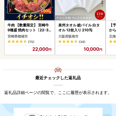
牛肉 【数量限定】 宮崎牛
泉州タオル 総パイル 白タ
【予
9種盛 焼肉セット〔22-31
オル 12枚入り 210匁
から
-006-600g〕都城 イチオ
らい
宮崎県都城市
大阪府阪南市
北海
シ!! 牛肉
g 
(75)
(39)
)【
22,000
10,000
最近チェックした返礼品
返礼品詳細ページの閲覧で、ここに履歴が表示されます。