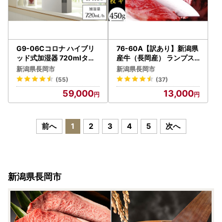
G9-06Cコロナ ハイブリ
76-60A【訳あり】新潟県
ッド式加湿器 720mlタイ
産牛（長岡産） ランプス
プ UF-H7225R(W)
テーキ3枚（計450g）
新潟県長岡市
新潟県長岡市
(55)
(37)
59,000
13,000
前へ
1
2
3
4
5
次へ
新潟県長岡市