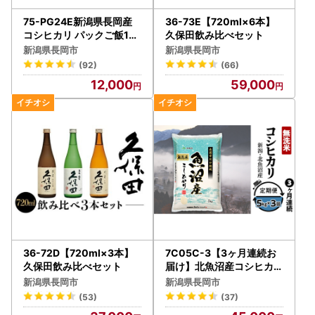
75-PG24E新潟県長岡産
36-73E【720ml×6本】
コシヒカリ パックご飯15
久保田飲み比べセット
0g×24個（特別栽培米）
新潟県長岡市
新潟県長岡市
(92)
(66)
12,000
59,000
36-72D【720ml×3本】
7C05C-3【3ヶ月連続お
久保田飲み比べセット
届け】北魚沼産コシヒカリ
（長岡川口地域）無洗米5
新潟県長岡市
新潟県長岡市
kg【2026年8月発送開始
(53)
(37)
】