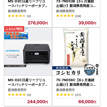
M5-03C日産リーフリユ
73-7N053B【3ヶ月連続
ースバッテリーポータブル
お届け】新潟県長岡産コシ
電源 IPB01G ソーラーパ
ヒカリ5kg
新潟県長岡市
新潟県長岡市
ネルセット 【KENWOOD
(3)
(28)
】【 FN-Limited-PR 】
276,000
39,000
M5-02C日産リーフリユ
75-7N056C【6ヶ月連続
ースバッテリーポータブル
お届け】新潟県長岡産コシ
電源 IPB01G 【KENWOO
ヒカリ5kg（特別栽培米）
新潟県長岡市
新潟県長岡市
D】【 FN-Limited-PR 】
【2026年8月発送開始】
(3)
(27)
244,000
66,000