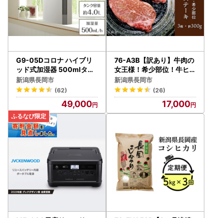
G9-05Dコロナ ハイブリ
76-A3B【訳あり】牛肉の
ッド式加湿器 500mlタイ
女王様！希少部位！牛ヒレ
プ UF-H5025R(W)
ステーキ3枚（計300g）
新潟県長岡市
新潟県長岡市
(62)
(26)
49,000
17,000