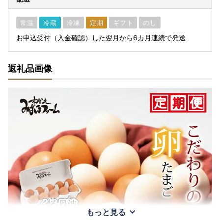
常温
冷蔵
冷凍
定期
ギフト
のし
お申込受付（入金確認）した翌月から6カ月連続で発送
返礼品画像
もっと見る