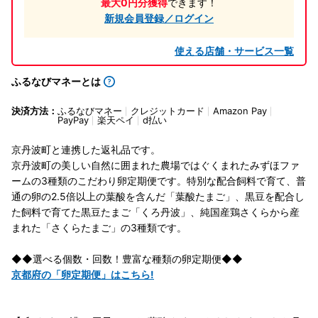
最大0円分獲得
できます！
新規会員登録／ログイン
使える店舗・サービス一覧
ふるなびマネーとは
決済方法：
ふるなびマネー
クレジットカード
Amazon Pay
PayPay
楽天ペイ
d払い
京丹波町と連携した返礼品です。
京丹波町の美しい自然に囲まれた農場ではぐくまれたみずほファ
ームの3種類のこだわり卵定期便です。特別な配合飼料で育て、普
通の卵の2.5倍以上の葉酸を含んだ「葉酸たまご」、黒豆を配合し
た飼料で育てた黒豆たまご「くろ丹波」、純国産鶏さくらから産
まれた「さくらたまご」の3種類です。
◆◆選べる個数・回数！豊富な種類の卵定期便◆◆
京都府の「卵定期便」はこちら!