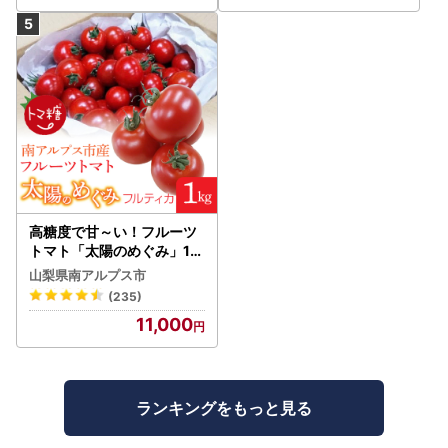
高糖度で甘～い！フルーツ
トマト「太陽のめぐみ」1k
g ALPBI001 | 高糖度 おす
山梨県南アルプス市
すめ 産地直送 新鮮 フレッ
(235)
シュ 高栄養素 南アルプス市
11,000
山梨 |
ランキングをもっと見る