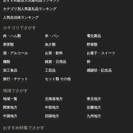
おすすめ総合人気返礼品ランキング
カテゴリ別人気返礼品ランキング
人気自治体ランキング
カテゴリでさがす
肉・ハム類
米・パン
電化製品
果実類
魚介類
野菜類
酒・アルコール
お茶・飲料
お菓子・スイーツ
麺類
雑貨・日用品
卵
加工食品
工芸品
感謝状・記念品
旅行・チケット
セット類 その他
地域でさがす
地域一覧
北海道地方
東北地方
関東地方
中部地方
近畿地方
中国地方
四国地方
九州地方
おすすめ特集でさがす