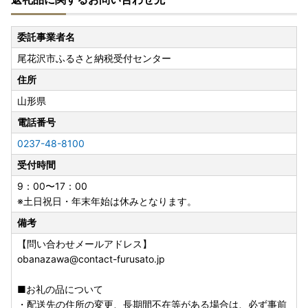
■ワンストップ特例申請書について
ワンストップ特例申請を「希望する」を選択された方に、寄
附金受領証明書と一緒にお送りします。
委託事業者名
ワンストップ特例申請書は入金確認後、約2週間程度を目安
尾花沢市ふるさと納税受付センター
に「寄附者情報」に記載の氏名・住所へお送りします。
住所
※必要情報を記載の上、寄附した翌年の1月10日まで返送し
山形県
て下さい。
※ワンストップ特例申請の受付完了は、お申込み時にご登録
電話番号
いただきましたメールアドレスあてにメールにてお知らせし
0237-48-8100
ております。
受付時間
※書面での受付書はお送りしておりませんので、あらかじめ
ご了承ください。
9：00〜17：00
※土日祝日・年末年始は休みとなります。
■メール受信許可のお願い
備考
以下のご連絡につきましては、[送信専用]のアドレス【yam
agata-obanazawa-city@do-furusato.com】より自動送信
【問い合わせメールアドレス】
いたします。
obanazawa@contact-furusato.jp
受信設定、または拒否設定解除をお願いいたします。
・寄附完了メール
■お礼の品について
・お礼の品の出荷完了メール
・配送先の住所の変更、長期間不在等がある場合は、必ず事前