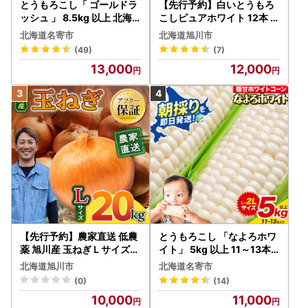
とうもろこし「 ゴールドラ
【先行予約】白いとうもろ
ッシュ 」 8.5kg 以上 北海
こしピュアホワイト 12本 3.
道 名寄 スイートコーン
6kg（2026年8月下旬から
北海道名寄市
北海道旭川市
発送開始） とうもろこし
(49)
(7)
13,000
12,000
【先行予約】農家直送 低農
とうもろこし 「なよろホワ
薬 旭川産 玉ねぎＬサイズ2
イト」 5kg 以上 11～13本
0kg(2026年9月発送開始
名寄 とうもろこし
北海道旭川市
北海道名寄市
予定)_ | 玉ねぎ 05935
(0)
(14)
10,000
11,000