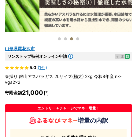
山形県尾花沢市
ワンストップ特例オンライン申請
e
ま
自
5.0
(1件)
春採り 銀山アスパラガス 2Lサイズ(極太) 2kg 令和8年産 nk-
vga2x2
21,000
寄附金額
エントリー＋チャージでマネー増量！
増量の内訳