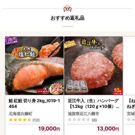
おすすめ返礼品
鮭 紅鮭 切り身 2kg_I019-1
近江牛入（生）ハンバーグ
【
454
【1.2kg（120ｇ×10個）
ねぎ
】【AG09W】
北海道白糠町
滋賀県近江八幡市
宮城
(12)
(0)
19,000
13,000