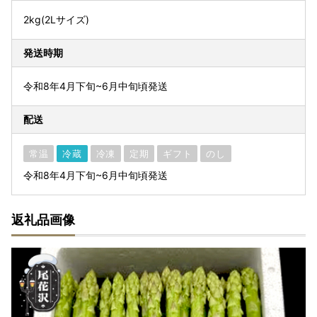
2kg(2Lサイズ)
発送時期
令和8年4月下旬~6月中旬頃発送
配送
常温
冷蔵
冷凍
定期
ギフト
のし
令和8年4月下旬~6月中旬頃発送
返礼品画像