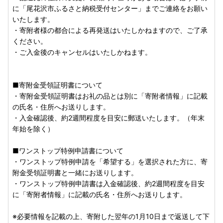
・ワンストップ特例申請の受付完了メール
に「尾花沢市ふるさと納税受付センター」までご連絡をお願い
※自動送信メールのため、出荷のタイミングによってはお礼
いたします。
の品の到着と行き違いとなる場合がございます。何卒ご容赦
・寄附者様の都合による再発送はいたしかねますので、ご了承
ください。
ください。
※送信専用アドレスのため、上記メールアドレスへお問い合
・ご入金後のキャンセルはいたしかねます。
わせいただいてもご返答できかねます。
＝＝＝＝＝＝＝＝＝＝＝＝＝＝＝＝＝＝＝
■寄附金受領証明書について
お問い合わせはこちらへ
・寄附金受領証明書はお礼の品とは別に「寄附者情報」に記載
の氏名・住所へお送りします。
尾花沢市ふるさと納税受付センター
・入金確認後、約2週間程度を目安に郵送いたします。（年末
TEL：0237-48-8100
年始を除く）
MAIL：obanazawa@contact-furusato.jp
■ワンストップ特例申請書について
受付時間：9：00-17：00
・ワンストップ特例申請を「希望する」を選択された方に、寄
(土日祝日・年末年始を除く)
附金受領証明書と一緒にお送りします。
＝＝＝＝＝＝＝＝＝＝＝＝＝＝＝＝＝＝＝
・ワンストップ特例申請書は入金確認後、約2週間程度を目安
に「寄附者情報」に記載の氏名・住所へお送りします。
※必要情報を記載の上、寄附した翌年の1月10日まで返送して下