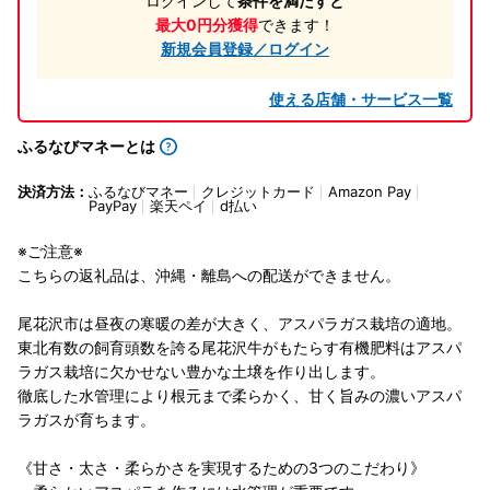
ログインして
条件を満たすと
最大0円分獲得
できます！
新規会員登録／ログイン
使える店舗・サービス一覧
ふるなびマネーとは
決済方法：
ふるなびマネー
クレジットカード
Amazon Pay
PayPay
楽天ペイ
d払い
※ご注意※
こちらの返礼品は、沖縄・離島への配送ができません。
尾花沢市は昼夜の寒暖の差が大きく、アスパラガス栽培の適地。
東北有数の飼育頭数を誇る尾花沢牛がもたらす有機肥料はアスパ
ラガス栽培に欠かせない豊かな土壌を作り出します。
徹底した水管理により根元まで柔らかく、甘く旨みの濃いアスパ
ラガスが育ちます。
《甘さ・太さ・柔らかさを実現するための3つのこだわり》