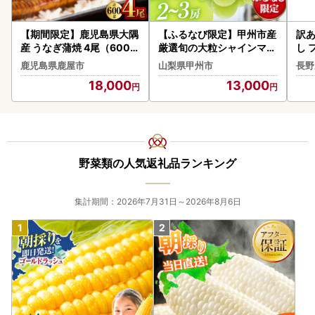
【期間限定】鹿児島県大隅
【ふるなび限定】甲州市産
訳あ
産 うなぎ蒲焼 4尾（600g
厳選旬の大粒シャインマス
し フ
） KN007-004-04-cp18
カット 約1.3kg 2～3房【2
R
鹿児島県鹿屋市
山梨県甲州市
長野
うなぎ 鰻 魚 惣菜 総菜
026年発送】（MG）B12-
18,000
13,000
472 FN-Limited-VO シャ
インマスカット フルーツ
野菜類の人気返礼品ランキング
集計期間：2026年7月31日～2026年8月6日