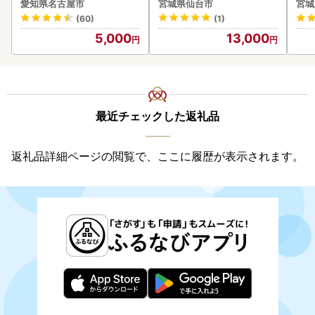
愛知県名古屋市
宮城県仙台市
宮城
惣菜 お取り寄せ グルメ ハ
(60)
(1)
ンバーグ 冷凍
5,000
13,000
最近チェックした返礼品
返礼品詳細ページの閲覧で、ここに履歴が表示されます。