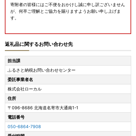
寄附者の皆様にはご不便をおかけし誠に申し訳ございません
が、何卒ご理解とご協力を賜りますようお願い申し上げま
す。
▼▼▼
返礼品に関するお問い合わせ先
お盆期間の休業日について
担当課
8/11(火)および8/14(金)～8/16(日)のお盆期間につきまして
ふるさと納税お問い合わせセンター
は、お電話およびメールでの納税・返礼品に関するお問い合
わせ対応はお休みとさせていただきます。
委託事業者名
お盆期間にいただきましたお問い合わせにつきましては、8/
株式会社ローカル
17(月)以降にて順次ご対応させていただきます。
【ご寄附受付は365日24時間承り中!】
住所
〒096-8686
北海道名寄市大通南1-1
電話番号
050-6864-7908
受付時間