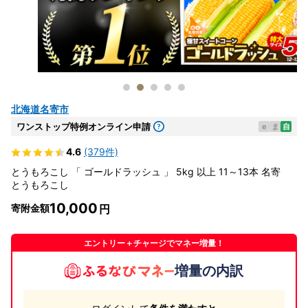
北海道名寄市
ワンストップ特例オンライン申請
e
ま
自
4.6
(379件)
とうもろこし 「 ゴールドラッシュ 」 5kg 以上 11～13本 名寄
とうもろこし
10,000
寄附金額
エントリー＋チャージでマネー増量！
増量の内訳