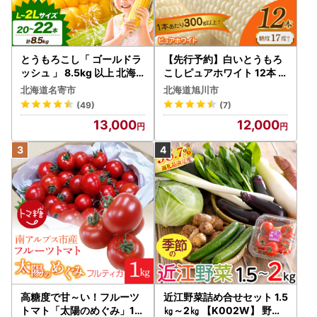
とうもろこし「 ゴールドラ
【先行予約】白いとうもろ
ッシュ 」 8.5kg 以上 北海
こしピュアホワイト 12本 3.
道 名寄 スイートコーン
6kg（2026年8月下旬から
北海道名寄市
北海道旭川市
発送開始） とうもろこし
(49)
(7)
13,000
12,000
高糖度で甘～い！フルーツ
近江野菜詰め合せセット 1.5
トマト「太陽のめぐみ」1k
㎏～2㎏ 【K002W】 野菜