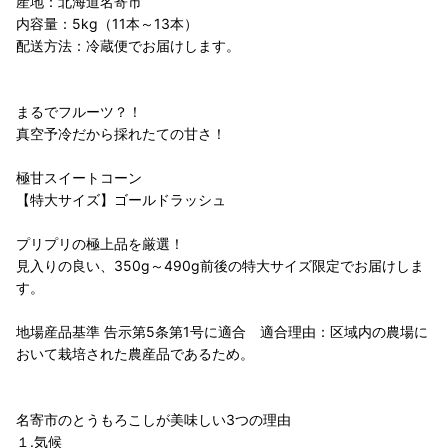
産地：北海道名寄市
内容量：5kg（11本～13本）
配送方法：冷蔵便でお届けします。
まるでフルーツ？！
真空予冷だから採れたての甘さ！
極甘スイートコーン
【特大サイズ】ゴールドラッシュ
プリプリの極上品を厳選！
見入りの良い、350g～490g前後の特大サイズ限定でお届けしま
す。
地場産品基準 告示第5条第1号に適合 適合理由：区域内の農場に
おいて栽培された農産品であるため。
名寄市のとうもろこしが美味しい3つの理由
１.気候