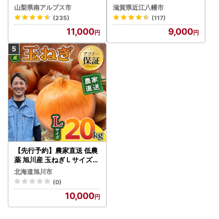
g ALPBI001 | 高糖度 おす
旬 新鮮
山梨県南アルプス市
滋賀県近江八幡市
すめ 産地直送 新鮮 フレッ
(235)
(117)
シュ 高栄養素 南アルプス市
11,000
9,000
山梨 |
【先行予約】農家直送 低農
薬 旭川産 玉ねぎＬサイズ2
0kg(2026年9月発送開始
北海道旭川市
予定)_ | 玉ねぎ 05935
(0)
10,000