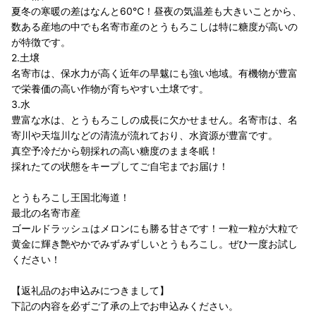
夏冬の寒暖の差はなんと60℃！昼夜の気温差も大きいことから、
数ある産地の中でも名寄市産のとうもろこしは特に糖度が高いの
が特徴です。
2.土壌
名寄市は、保水力が高く近年の旱魃にも強い地域。有機物が豊富
で栄養価の高い作物が育ちやすい土壌です。
3.水
豊富な水は、とうもろこしの成長に欠かせません。名寄市は、名
寄川や天塩川などの清流が流れており、水資源が豊富です。
真空予冷だから朝採れの高い糖度のまま冬眠！
採れたての状態をキープしてご自宅までお届け！
とうもろこし王国北海道！
最北の名寄市産
ゴールドラッシュはメロンにも勝る甘さです！一粒一粒が大粒で
黄金に輝き艶やかでみずみずしいとうもろこし。ぜひ一度お試し
ください！
【返礼品のお申込みにつきまして】
下記の内容を必ずご了承の上でお申込みください。