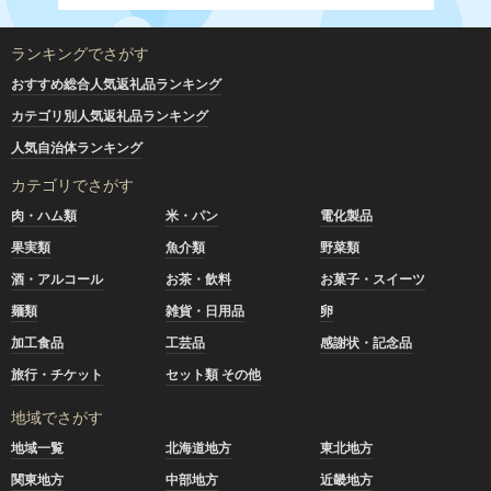
ランキングでさがす
おすすめ総合人気返礼品ランキング
カテゴリ別人気返礼品ランキング
人気自治体ランキング
カテゴリでさがす
肉・ハム類
米・パン
電化製品
果実類
魚介類
野菜類
酒・アルコール
お茶・飲料
お菓子・スイーツ
麺類
雑貨・日用品
卵
加工食品
工芸品
感謝状・記念品
旅行・チケット
セット類 その他
地域でさがす
地域一覧
北海道地方
東北地方
関東地方
中部地方
近畿地方