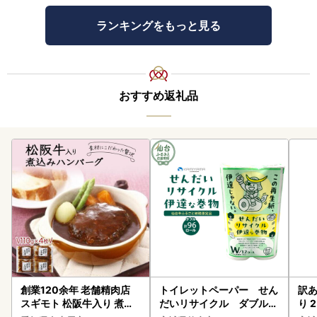
ランキングをもっと見る
おすすめ返礼品
創業120余年 老舗精肉店
トイレットペーパー せん
訳あ
スギモト 松阪牛入り 煮込
だいリサイクル ダブル9
り 2
み ハンバーグ 110g×4枚
6ロール｜トイレット
鮭