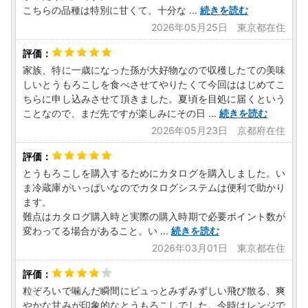
こちらの品種は特別に甘くて、十分な
...
続きを読む
2026年05月25日 東京都在住
家族、特に一歳になった孫が大好物なので収穫したての美味
しいとうもろこしを食べさせてやりたくて今回ははじめてこ
ちらに申し込みさせて頂きました。夏頃を目処に届くという
ことなので、まだ先ですが楽しみにその日
...
続きを読む
2026年05月23日 京都府在住
とうもろこしを購入するためにカタログを購入しました。い
ま冷蔵庫がいっぱいなのでカタログシステムは便利で助かり
ます。
難点はカタログ購入時と実際の購入時期で必要ポイント数が
変わってる場合があること。い
...
続きを読む
2026年03月01日 東京都在住
粒ぞろいで噛んだ瞬間にピュっとみずみずしい飛び散る、爽
やかな甘みが印象的なとうもろこしでした。今時はレンジで